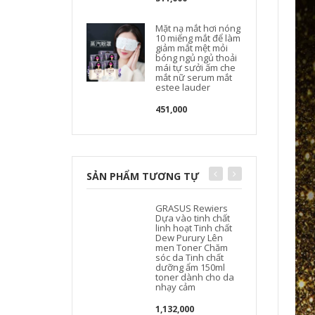
Mặt nạ mắt hơi nóng
10 miếng mắt để làm
giảm mắt mệt mỏi
bóng ngủ ngủ thoải
mái tự sưởi ấm che
mắt nữ serum mắt
estee lauder
451,000
SẢN PHẨM TƯƠNG TỰ
GRASUS Rewiers
Dựa vào tinh chất
linh hoạt Tinh chất
Dew Purury Lên
men Toner Chăm
sóc da Tinh chất
dưỡng ẩm 150ml
toner dành cho da
nhạy cảm
1,132,000