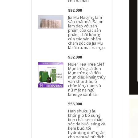
cho da dầu
892,000
Jia Mu Haojing làm
săn chắc mắt Salon
làm đẹp với sản
phẩm của các sản
phẩm, chất lượng
của các sản phẩm
chăm sóc da Jia Mu
là tất cả. mat na ngu
932,000
Niuer Tea Tree Clef
Mụn trứng cá đen
Mụn trứng cá đến
mụn điều khiển thủy
văn khai thác lỗ
chân lông nam và
nữ mặt nạ ngủ
laneige xanh lá
556,000
Han shuku sâu
khổng lồ bổ sung
tinh chất kem chăm
sóc da buổi sáng và
kem buổi tối
hydrating dưỡng ẩm
cho nam và nữ đích