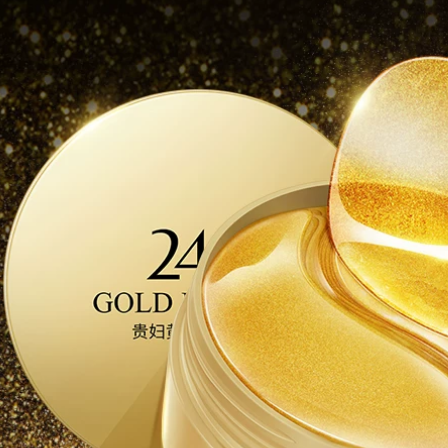
342,000
[Hoạt động 3 hộp
180 chiếc Ngày mới]
Green Tourmaline
Eyster Màng Oyster
Nâng mạnh vào
màu đen Anti-
Wrinkle kem xóa
nếp nhăn vùng mắt
511,000
Wis Cleanser nam
Kem trị mụn mụn
kiểm soát dầu mụn
trứng cá mụn trứng
dưỡng ẩm làm sạch
cá kem trị mụn
sữa Nam đặc biệt
trứng cá mụn trứng
chăm sóc da Sản
cá sản phẩm mụn
phẩm làm sạch sâu
trứng cá chính hãng
chính hãng srm trà
Acne Artifact
xanh
411,000
427,000