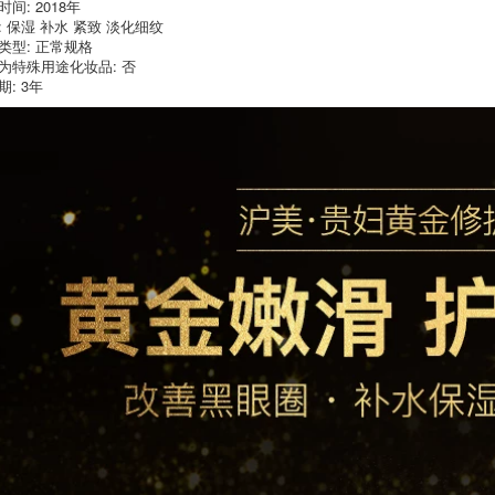
间: 2018年
Chai lớn
: 保湿 补水 紧致 淡化细纹
Polypeptide Kem
346,000
mắt đàn hồi chắc
类型: 正常规格
[2 chai] Mặt nạ mắt
chắn Nữ chính hãng
为特殊用途化妆品: 否
60 Kem mắt 30g với
Truy cập muộn để
期: 3年
độ mịn dưỡng ẩm
giảm đen Dòng tốt
tốt hơn làm săn
kem mắt elixir
chắc dòng mịn lăn
mắt
451,000
[3 hộp các hoạt
447,000
động, tổng cộng 180
Tobbin dầu cừu do
chiếc, ngày mới] Mặt
giữ ẩm đàn hồi Hộp
nạ mắt rong biển,
quà tặng năm mảnh
nam và nữ sinh
tuffera làm sạch
viên để trở lại đêm
sâu dầu dưỡng ẩm
để chống nhăn kem
kem trị thâm mắt
mắt laneige
estee lauder
451,000
411,000
Sự kiện Lấy giá tăng
ish Jeat Eye Film 60
Miếng Vàng Mặt nạ
Caviar Mắt chăm
mắt Nữ Nam
sóc Bộ ba mảnh
Hydrating Đêm đến
Chăm sóc da Chăm
Đen Chống nhăn
sóc da Mới với Mặt
Chính hãng kem
nạ mắt mắt Tinh chất
mắt kiehl's bơ
mắt kem mắt
balance
644,000