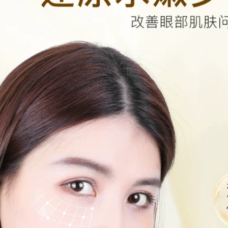
cừu hàn quốc
Kem dưỡng mắt yến
snp Bird Korea Kem
346,000
mắt SNP Cải thiện
Mặt nạ oligopeptide
chống nhăn để cải
Hydrating dưỡng
hiện hình tròn tối
ẩm Tiêm vắc-việt
kem mắt estee
mụn trứng cá Thu
nhỏ lỗ chân lông
451,000
Làm sáng da Sửa
Phim Wis Eye
chữa màu sắc mặt
Crystal Larina Eye
nạ cho mắt thâm
Film 30 Miếng để
quầng
pha loãng Dark
Circles Túi mắt Fine
370,000
ine Stay All Night
Hydrating Chính
hãng mặt nạ ngủ
Antelope Baique là
laneige xanh lá
đấu thầu để giữ ẩm
cho bản chất của
415,000
thuốc nhũ tương
kem dưỡng ẩm
dưỡng ẩm sâu
Authentic Whitening
Cream Loại bỏ các
491,000
điểm cứng đầu khác
nhau Sản phẩm tàn
nhang chuyên
nghiệp Đa nhang
Đàn ác Đàn ông và
phụ nữ