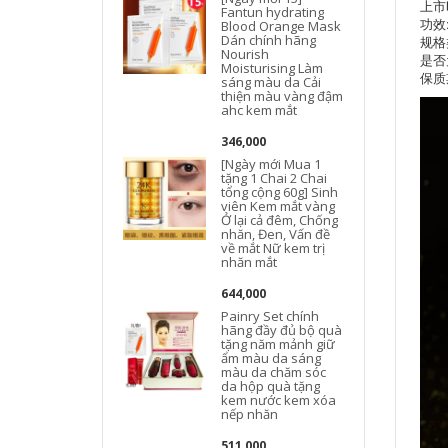
上市时
Fantun hydrating
功效
Blood Orange Mask
Dán chính hãng
规格
Nourish
是否
Moisturising Làm
保质
sáng màu da Cải
thiện màu vàng đậm
ahc kem mắt
346,000
[Ngày mới Mua 1
tặng 1 Chai 2 Chai
tổng cộng 60g] Sinh
viên Kem mắt vàng
Ở lại cả đêm, Chống
nhăn, Đen, Vấn đề
về mắt Nữ kem trị
nhăn mắt
644,000
Painry Set chính
F
hãng đầy đủ bộ quà
tặng năm mảnh giữ
ẩm màu da sáng
màu da chăm sóc
da hộp quà tặng
kem nước kem xóa
nếp nhăn
511,000