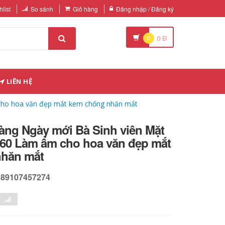
list
So sánh
Giỏ hàng
Đăng nhập / Đăng ký
0
0
Đ
LIÊN HỆ
cho hoa văn đẹp mắt kem chống nhăn mắt
àng Ngày mới Bà Sinh viên Mặt
 60 Làm ẩm cho hoa văn đẹp mắt
nhăn mắt
589107457274