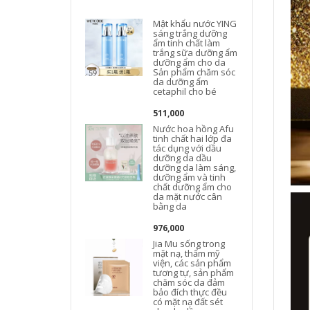
J
Mật khẩu nước YING
sáng trắng dưỡng
ẩm tinh chất làm
trắng sữa dưỡng ẩm
dưỡng ẩm cho da
Sản phẩm chăm sóc
da dưỡng ẩm
cetaphil cho bé
511,000
Nước hoa hồng Afu
tinh chất hai lớp đa
tác dụng với dầu
dưỡng da dầu
dưỡng da làm sáng,
dưỡng ẩm và tinh
chất dưỡng ẩm cho
da mặt nước cân
bằng da
976,000
Jia Mu sống trong
mặt nạ, thẩm mỹ
viện, các sản phẩm
tương tự, sản phẩm
chăm sóc da đảm
bảo đích thực đều
có mặt nạ đất sét