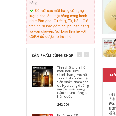
hỏng
Đối với các mặt hàng có trọng
lượng khá lớn, mặt hàng cồng kềnh
như: Bàn ghế, Giường, Tủ, Kệ... Giá
trên chưa bao gồm chi phí cân nặng
và vận chuyển. Vui lòng liên hệ với
CSKH để được hỗ trợ nhé.
SẢN PHẨM CÙNG SHOP
Tinh chất chai nhỏ
màu nâu 30ml
Chính hãng Phụ nữ
MÔ
Tinh chất khuôn mặt
Sản phẩm chăm sóc
da Hydrating dưỡng
ẩm đến màu vàng
đậm serum trắng da
品牌
hàn quốc
品名
产地
262,000
批准文
适合
[Ngày mới 15]