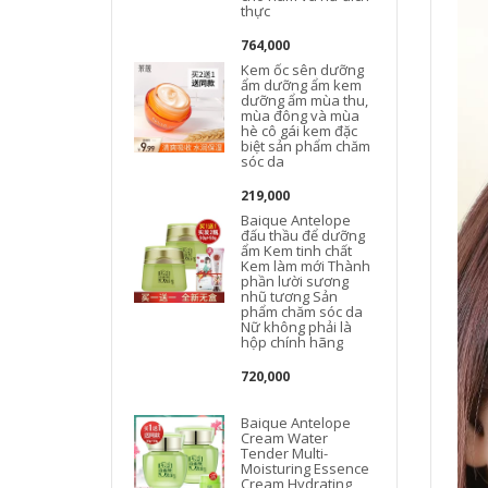
thực
764,000
Kem ốc sên dưỡng
ẩm dưỡng ẩm kem
t
dưỡng ẩm mùa thu,
mùa đông và mùa
hè cô gái kem đặc
biệt sản phẩm chăm
sóc da
219,000
Baique Antelope
đấu thầu để dưỡng
L
ẩm Kem tinh chất
Kem làm mới Thành
phần lười sương
nhũ tương Sản
phẩm chăm sóc da
Nữ không phải là
hộp chính hãng
720,000
Baique Antelope
Cream Water
Tender Multi-
Moisturing Essence
Cream Hydrating