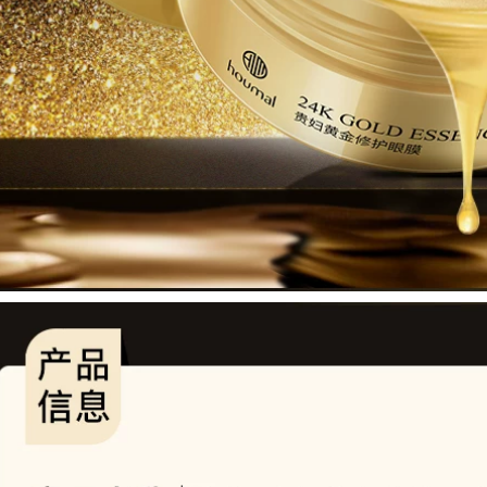
Aloe vera gel chính
ialan du ting rửa
hãng mụn trứng cá
kem Galandutin
đánh dấu ngậm
Hàn Quốc nhập
nước sau khi sửa
khẩu trẻ hóa làm
chữa mặt trời mặt nạ
sạch làm sạch và
gel mặt nạ nam
làm sạch sâu sữa
rửa mặt sủi bọt
346,000
Tán tay Kem chính
768,000
hãng Whitening
Aleble Xiong Fruits
Fast Freckle Case
Net Chất thải sữa
Hộp Dress Freckle
Sữa Làm sạch sâu
Chloroal Color
Hợp đồng Kiểm soát
Spots Old Spots
lỗ chân lông Amino
Acid Cleanser sữa
892,000
rửa mặt cho da dầu
Sáu chiến thắng
Peptide Kem chống
435,000
nhăn ánh sáng nếp
Sữa rửa axit amin
nhăn Nước Chống
nam WIS Sữa rửa
lão hóa Câu chuyện
sạch chính hãng
Firming Set chính
Làm sạch Mousse
hãng Trang web
Mousse Làm sạch
chính thức của
Kiểm soát lỗ chân
Stophip
lông nam và nữ sữa
rửa mặt perfect
411,000
white
Gỗ khai thác trang
điểm Dầu nữ Máy
511,000
ép nhạy cảm Da mắt