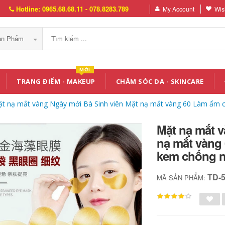
Hotline: 0965.68.68.11 - 078.8283.789
My Account
Wish
Sản Phẩm
MỚI
TRANG ĐIỂM - MAKEUP
CHĂM SÓC DA - SKINCARE
t nạ mắt vàng Ngày mới Bà Sinh viên Mặt nạ mắt vàng 60 Làm ẩm 
Mặt nạ mắt v
nạ mắt vàng
kem chống 
TD-
MÃ SẢN PHẨM: