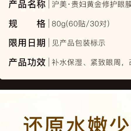
AKF Ziku Oil Sữa tím
đặc biệt Mặt ba
Amino Acid Hàn
trong một chất lỏng
Quốc Hydrating
chính thức chính
Moisturising Clean
thức Bồ Đào Nha
Mimi Control Epox
Cleanser 2 Pack
511,000
sữa rửa mặt dành
膜 贴 黑 黑 黑 黑 黑
cho da nhạy cảm
黑 抗 抗 抗 抗 抗 抗
抗 抗 纹 抗 黑 kem
415,000
mắt elixir
SNP động vật vương
quốc mặt nạ Hàn
451,000
Quốc tình yêu chính
Kem mắt Chống
hãng 12 hydrating
nhăn đến Tiratra
làm sáng da màu
Fine Firming Chống
trắng da Panda
lão hóa Hydrating
hình hổ mặt nạ đất
đến Dark Circles
sét bạc hà
Mắt Túi khô Chính
thức Authentic kem
540,000
mat ahc
Hàn Quốc Authentic
Snp Snow Snow
556,000
Film Love God
Mặt nạ axit thủy tinh
Hyaluronic Acid
dưỡng ẩm Tinh chất
Hydrating Sửa chữa
dưỡng ẩm Chất lỏng
da nhạy cảm năng
chống nhăn Dark
lượng mặt trời mặt
Fine Line Cải thiện
nạ ngủ vichy
Dark chính hãng
mặt nạ nhau thai
511,000