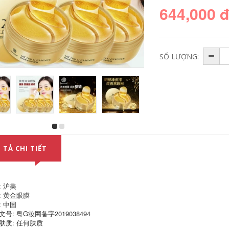
644,000 
SỐ LƯỢNG:
[Mua 2 tặng 1 hộp 3
膜 贴 雪 草 膜 眼 草
hộp] Bộ phim mắt
膜 眼 眼 去 眼 膜 膜
rong biển
眼 眼 kem mắt lamer
 TẢ CHI TIẾT
Tourmaline 30
miếng Chính hãng
407,000
Truy cập tất cả các
đêm Sửa chữa
hydrating các loại
: 沪美
Lấy 2 hộp 120 miếng
kem mắt tốt
trà xanh Luo
: 黄金眼膜
Shenhua căng
: 中国
451,000
thẳng màng mắt
号: 粤G妆网备字2019038494
chính hãng cải tiến
để phai tinh kem
肤质: 任何肤质
Kem mắt vàng 60g
chống nhăn