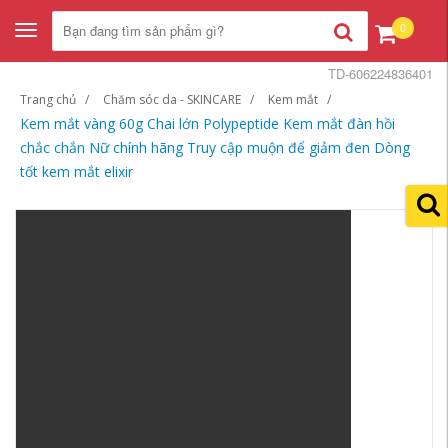
0
Toggle
navigation
TD-606224836401
Trang chủ
Chăm sóc da - SKINCARE
Kem mắt
Kem mắt vàng 60g Chai lớn Polypeptide Kem mắt đàn hồi
chắc chắn Nữ chính hãng Truy cập muộn để giảm đen Dòng
tốt kem mắt elixir