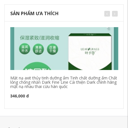
SẢN PHẨM ƯA THÍCH
Mặt nạ axit thủy tinh dưỡng ẩm Tinh chất dưỡng ẩm Chất
Ch
lỏng chống nhăn Dark Fine Line Cải thiện Dark chính hãng
ly
mặt nạ nhau thai cừu hàn quốc
hà
kh
346,000 đ
49