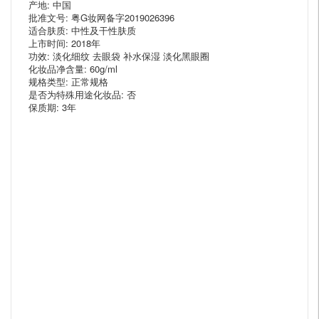
产地: 中国
批准文号: 粤G妆网备字2019026396
适合肤质: 中性及干性肤质
上市时间: 2018年
功效: 淡化细纹 去眼袋 补水保湿 淡化黑眼圈
化妆品净含量: 60g/ml
规格类型: 正常规格
是否为特殊用途化妆品: 否
保质期: 3年