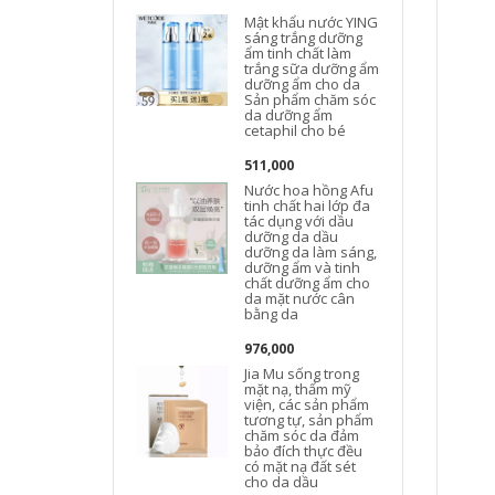
J
Mật khẩu nước YING
sáng trắng dưỡng
ẩm tinh chất làm
trắng sữa dưỡng ẩm
dưỡng ẩm cho da
Sản phẩm chăm sóc
da dưỡng ẩm
cetaphil cho bé
511,000
Nước hoa hồng Afu
tinh chất hai lớp đa
tác dụng với dầu
dưỡng da dầu
dưỡng da làm sáng,
dưỡng ẩm và tinh
chất dưỡng ẩm cho
da mặt nước cân
bằng da
976,000
Jia Mu sống trong
mặt nạ, thẩm mỹ
viện, các sản phẩm
tương tự, sản phẩm
chăm sóc da đảm
bảo đích thực đều
có mặt nạ đất sét
cho da dầu