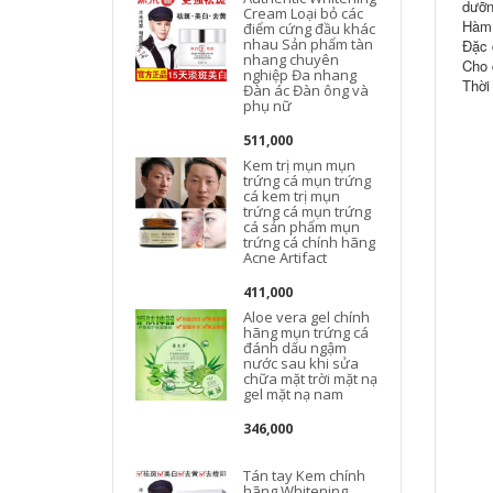
dưỡn
Cream Loại bỏ các
Hàm 
điểm cứng đầu khác
nhau Sản phẩm tàn
Đặc 
nhang chuyên
Cho 
nghiệp Đa nhang
Thời
Đàn ác Đàn ông và
phụ nữ
511,000
Kem trị mụn mụn
trứng cá mụn trứng
cá kem trị mụn
trứng cá mụn trứng
cá sản phẩm mụn
trứng cá chính hãng
Acne Artifact
411,000
Aloe vera gel chính
hãng mụn trứng cá
đánh dấu ngậm
nước sau khi sửa
chữa mặt trời mặt nạ
gel mặt nạ nam
346,000
Tán tay Kem chính
hãng Whitening