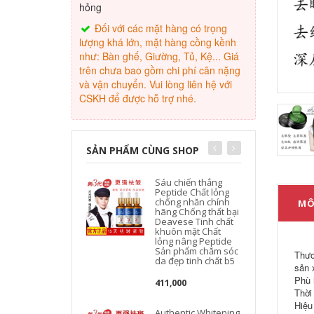
hỏng
Đối với các mặt hàng có trọng
lượng khá lớn, mặt hàng cồng kềnh
như: Bàn ghế, Giường, Tủ, Kệ... Giá
trên chưa bao gồm chi phí cân nặng
và vận chuyển. Vui lòng liên hệ với
CSKH để được hỗ trợ nhé.
SẢN PHẨM CÙNG SHOP
Sáu chiến thắng
Peptide Chất lỏng
chống nhăn chính
MÔ
hãng Chống thất bại
Deavese Tinh chất
khuôn mặt Chất
lỏng nâng Peptide
Sản phẩm chăm sóc
Thươ
da đẹp tinh chất b5
sản 
Phù h
411,000
Thời
Hiệu
Authentic Whitening