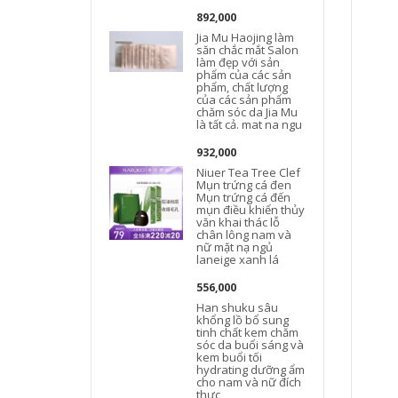
892,000
Jia Mu Haojing làm
săn chắc mắt Salon
làm đẹp với sản
phẩm của các sản
phẩm, chất lượng
của các sản phẩm
chăm sóc da Jia Mu
là tất cả. mat na ngu
932,000
Niuer Tea Tree Clef
Mụn trứng cá đen
Mụn trứng cá đến
mụn điều khiển thủy
văn khai thác lỗ
chân lông nam và
nữ mặt nạ ngủ
laneige xanh lá
556,000
Han shuku sâu
khổng lồ bổ sung
tinh chất kem chăm
sóc da buổi sáng và
kem buổi tối
hydrating dưỡng ẩm
cho nam và nữ đích
thực