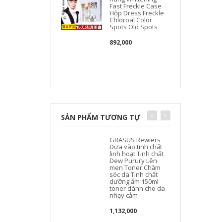
Fast Freckle Case
Hộp Dress Freckle
Chloroal Color
Spots Old Spots
c
892,000
SẢN PHẨM TƯƠNG TỰ
GRASUS Rewiers
Dựa vào tinh chất
linh hoạt Tinh chất
Dew Purury Lên
men Toner Chăm
sóc da Tinh chất
dưỡng ẩm 150ml
toner dành cho da
nhạy cảm
1,132,000