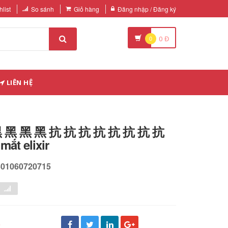
list
So sánh
Giỏ hàng
Đăng nhập / Đăng ký
0
0
Đ
LIÊN HỆ
 黑 黑 黑 抗 抗 抗 抗 抗 抗 抗 抗
ắt elixir
601060720715