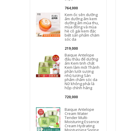
764,000
Kem ốc sên dưỡng
ẩm dưỡng ẩm kem
t
dưỡng ẩm mùa thu,
mùa đông và mùa
hè cô gái kem đặc
biệt sản phẩm chăm
sóc da
219,000
Baique Antelope
đấu thầu để dưỡng
L
ẩm Kem tinh chất
Kem làm mới Thành
phần lười sương
nhũ tương Sản
phẩm chăm sóc da
Nữ không phải là
hộp chính hãng
720,000
Baique Antelope
Cream Water
Tender Multi-
Moisturing Essence
Cream Hydrating
Moisturising Spring