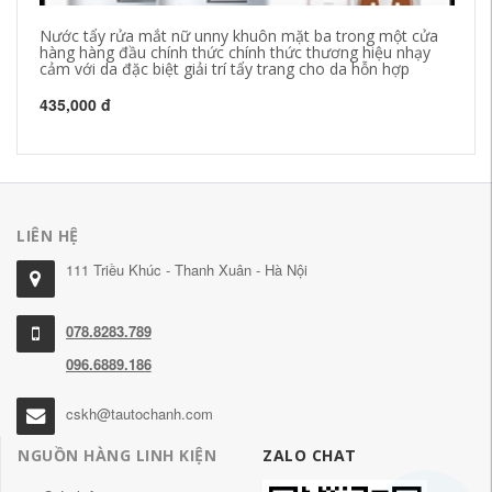
Nước tẩy rửa mắt nữ unny khuôn mặt ba trong một cửa
Gi
hàng hàng đầu chính thức chính thức thương hiệu nhạy
sạ
cảm với da đặc biệt giải trí tẩy trang cho da hỗn hợp
si
435,000 đ
60
LIÊN HỆ
111 Triều Khúc - Thanh Xuân - Hà Nội
078.8283.789
096.6889.186
cskh@tautochanh.com
NGUỒN HÀNG LINH KIỆN
ZALO CHAT