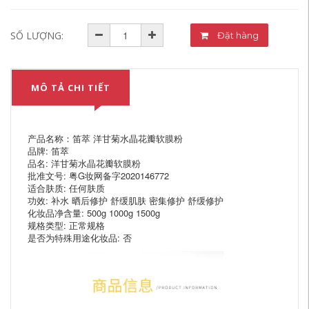
SỐ LƯỢNG:
Đặt hàng
MÔ TẢ CHI TIẾT
产品名称：笛萃 洋甘菊水晶花瓣软膜粉
品牌: 笛萃
品名: 洋甘菊水晶花瓣软膜粉
批准文号: 粤G妆网备字2020146772
适合肤质: 任何肤质
功效: 补水 晒后修护 舒缓肌肤 密集修护 舒缓修护
化妆品净含量: 500g 1000g 1500g
规格类型: 正常规格
是否为特殊用途化妆品: 否