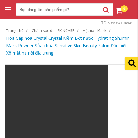
0
Toggle
navigation
TD-635984104949
Trang chủ
Chăm sóc da - SKINCARE
Mặt nạ - Mask
Hoa Cáp hoa Crystal Crystal Mềm Bột nước Hydrating Shumin
Mask Powder Sửa chữa Sensitive Skin Beauty Salon Đặc biệt
Xô mặt nạ nội địa trung