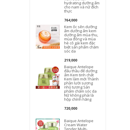
hydrating dưỡng ẩm
cho nam và nữ đích
thực
764,000
Kem ốc sên dưỡng
ẩm dưỡng ẩm kem
t
dưỡng ẩm mùa thu,
mùa đông và mùa
hè cô gái kem đặc
biệt sản phẩm chăm
sóc da
219,000
Baique Antelope
đấu thầu để dưỡng
L
ẩm Kem tinh chất
Kem làm mới Thành
phần lười sương
nhũ tương Sản
phẩm chăm sóc da
Nữ không phải là
hộp chính hãng
720,000
Baique Antelope
Cream Water
Tender Multi-