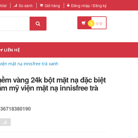
list
So sánh
Giỏ hàng
Đăng nhập / Đăng ký
0
0
Đ
LIÊN HỆ
ện mặt nạ innisfree trà xanh
ềm vàng 24k bột mặt nạ đặc biệt
m mỹ viện mặt nạ innisfree trà
636718380190