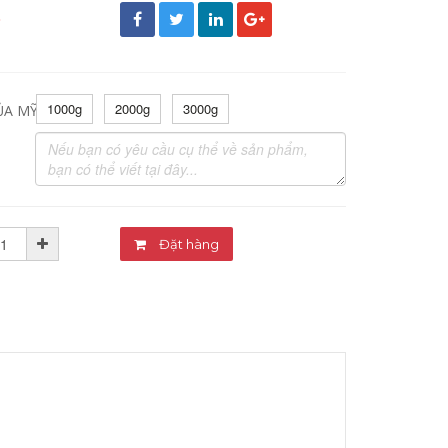
đ
1000g
2000g
3000g
ỦA MỸ PHẨM:
Đặt hàng