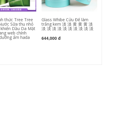
nh thức Tree Tree
Glass Whibe Cửu Đế làm
Bblab 苾 苾 苾
Nước Sữa thu nhỏ
trắng kem 淡 淡 黄 黄 黄 淡
sạch sâu lỗ châ
 khiển Dầu Da Mặt
淡 淡 淡 淡 淡 淡 淡 淡 淡 淡
thức hàng rào a
ang web chính
mặt làm sạch s
 dưỡng ẩm hada
mặt trị mụn
644,000 đ
724,000 đ