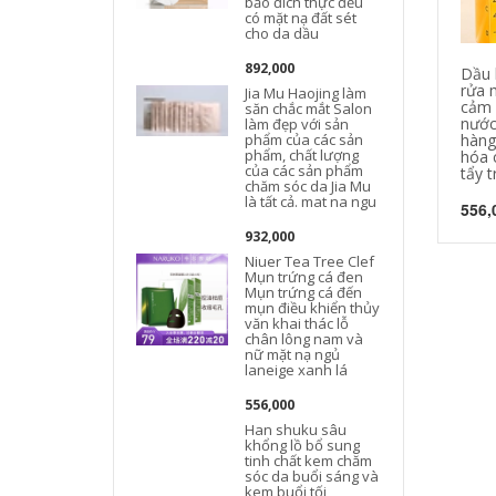
bảo đích thực đều
có mặt nạ đất sét
cho da dầu
892,000
Dầu 
rửa 
Jia Mu Haojing làm
cảm 
săn chắc mắt Salon
nước
làm đẹp với sản
phẩm của các sản
hàng
phẩm, chất lượng
hóa 
của các sản phẩm
tẩy t
chăm sóc da Jia Mu
là tất cả. mat na ngu
556,
932,000
Niuer Tea Tree Clef
Mụn trứng cá đen
Mụn trứng cá đến
mụn điều khiển thủy
văn khai thác lỗ
chân lông nam và
nữ mặt nạ ngủ
laneige xanh lá
556,000
Han shuku sâu
khổng lồ bổ sung
tinh chất kem chăm
sóc da buổi sáng và
kem buổi tối