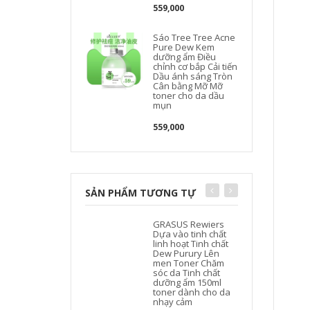
559,000
Sáo Tree Tree Acne
Pure Dew Kem
dưỡng ẩm Điều
chỉnh cơ bắp Cải tiến
Dầu ánh sáng Tròn
Cân bằng Mỡ Mỡ
toner cho da dầu
mụn
559,000
SẢN PHẨM TƯƠNG TỰ
GRASUS Rewiers
Dựa vào tinh chất
linh hoạt Tinh chất
Dew Purury Lên
men Toner Chăm
sóc da Tinh chất
dưỡng ẩm 150ml
toner dành cho da
nhạy cảm