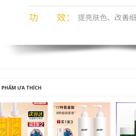
427,000
Aloe vera gel chính
ialan du ting rửa
hãng mụn trứng cá
kem Galandutin
đánh dấu ngậm
Hàn Quốc nhập
nước sau khi sửa
khẩu trẻ hóa làm
chữa mặt trời mặt nạ
sạch làm sạch và
gel mặt nạ nam
làm sạch sâu sữa
rửa mặt sủi bọt
346,000
Tán tay Kem chính
768,000
hãng Whitening
Aleble Xiong Fruits
Fast Freckle Case
Net Chất thải sữa
Hộp Dress Freckle
Sữa Làm sạch sâu
Chloroal Color
Hợp đồng Kiểm soát
Spots Old Spots
lỗ chân lông Amino
Acid Cleanser sữa
892,000
rửa mặt cho da dầu
Sáu chiến thắng
 PHẨM ƯA THÍCH
Peptide Kem chống
435,000
nhăn ánh sáng nếp
Sữa rửa axit amin
nhăn Nước Chống
nam WIS Sữa rửa
lão hóa Câu chuyện
sạch chính hãng
Firming Set chính
Làm sạch Mousse
hãng Trang web
Mousse Làm sạch
chính thức của
Kiểm soát lỗ chân
Stophip
lông nam và nữ sữa
rửa mặt perfect
411,000
white
Gỗ khai thác trang