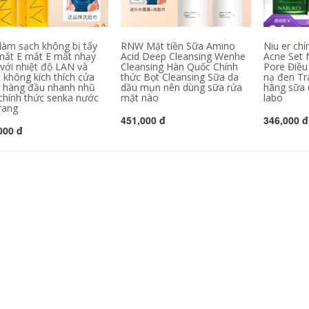
điểm Dầu nữ Máy
511,000
ép nhạy cảm Da mắt
AKF Ziku Oil Sữa tím
đặc biệt Mặt ba
Amino Acid Hàn
trong một chất lỏng
làm sạch không bị tẩy
RNW Mặt tiền Sữa Amino
Niu er chí
Quốc Hydrating
chính thức chính
mắt E mắt E mắt nhạy
Acid Deep Cleansing Wenhe
Acne Set 
Moisturising Clean
thức Bồ Đào Nha
với nhiệt độ LAN và
Cleansing Hàn Quốc Chính
Pore Điều
Mimi Control Epox
 không kích thích cửa
thức Bọt Cleansing Sữa da
nạ đen Tr
Cleanser 2 Pack
511,000
sữa rửa mặt dành
 hàng đầu nhanh nhũ
dầu mụn nên dùng sữa rửa
hãng sữa
膜 贴 黑 黑 黑 黑 黑
cho da nhạy cảm
chính thức senka nước
mặt nào
labo
黑 抗 抗 抗 抗 抗 抗
rang
抗 抗 纹 抗 黑 kem
415,000
451,000 đ
346,000 đ
mắt elixir
000 đ
SNP động vật vương
quốc mặt nạ Hàn
451,000
Quốc tình yêu chính
Kem mắt Chống
hãng 12 hydrating
nhăn đến Tiratra
làm sáng da màu
Fine Firming Chống
trắng da Panda
lão hóa Hydrating
hình hổ mặt nạ đất
đến Dark Circles
sét bạc hà
Mắt Túi khô Chính
thức Authentic kem
540,000
mat ahc
Hàn Quốc Authentic
Snp Snow Snow
556,000
Film Love God
Mặt nạ axit thủy tinh
Hyaluronic Acid
dưỡng ẩm Tinh chất
Hydrating Sửa chữa
dưỡng ẩm Chất lỏng
da nhạy cảm năng
chống nhăn Dark
lượng mặt trời mặt
Fine Line Cải thiện
nạ ngủ vichy