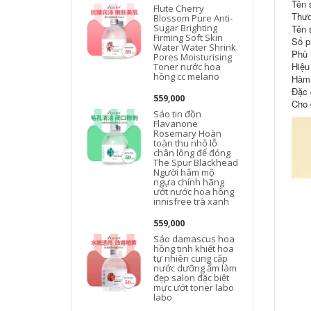
Tên 
Flute Cherry
Thươ
Blossom Pure Anti-
Sugar Brighting
Tên 
Firming Soft Skin
Số p
Water Water Shrink
Phù h
Pores Moisturising
Hiệu
Toner nước hoa
hồng cc melano
Hàm 
Đặc 
559,000
Cho 
Sáo tin đồn
Flavanone
Rosemary Hoàn
toàn thu nhỏ lỗ
chân lông để đóng
The Spur Blackhead
Người hâm mộ
ngựa chính hãng
ướt nước hoa hồng
innisfree trà xanh
559,000
Sáo damascus hoa
hồng tinh khiết hoa
tự nhiên cung cấp
nước dưỡng ẩm làm
đẹp salon đặc biệt
mực ướt toner labo
labo