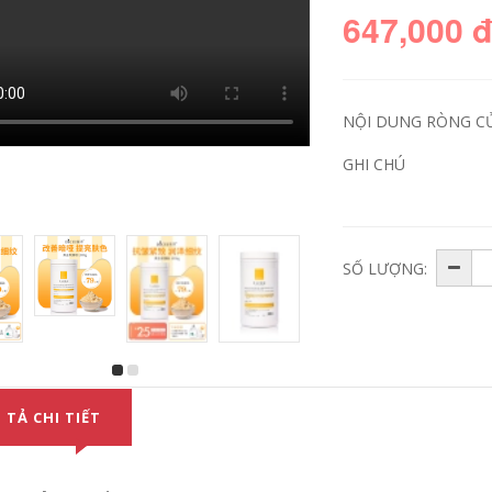
647,000 
NỘI DUNG RÒNG C
GHI CHÚ
SỐ LƯỢNG:
Sáo ớt hoa oải
Sáo chiết Tôm 青 原
hương hoàn thiện
原 抗 氧 氧 熬 熬 熬
tinh khiết điều khiển
熬 熬 熬 熬 熬 熬 氧
dầu thu nhỏ lỗ chân
熬 暗 暗 toner tốt
lông làm dịu da
giảm đau mụn nước
607,000
giữ ẩm nước hoa
hồng ohui
Sáo Fuli Reline
 TẢ CHI TIẾT
559,000
Chống nhăn Tinh
chất Làm ẩm Da Sửa
chữa Dành cho
Sáo Colosa Dwarf
Dòng tinh xảo
tinh khiết sửa chữa
QMUIC6 nước hoa