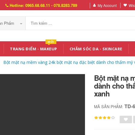
Hotline: 0965.68.68.11 - 078.8283.789
My Account
Wish
Sản Phẩm
MỚI
TRANG ĐIỂM - MAKEUP
CHĂM SÓC DA - SKINCARE
Bột mặt nạ mềm vàng 24k bột mặt nạ đặc biệt dành cho thẩm mỹ vi
Bột mặt nạ m
dành cho thẩ
xanh
TD-
MÃ SẢN PHẨM: