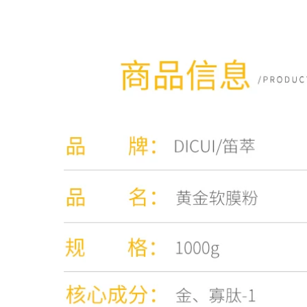
nữ Dán, Kem bụi,
xuất từ ​​cây sáo trúc
Pearl Paste 30g
nồng độ cao 10 cải
toner diếp cá
thiện tình trạng xỉn
mamonde
màu, làm sáng màu
da, tinh chất dưỡng
ẩm, tinh chất dưỡng
687,000
da mặt tinh chất b5
607,000
Wis Cleanser nam
Kem trị mụn mụn
kiểm soát dầu mụn
trứng cá mụn trứng
dưỡng ẩm làm sạch
cá kem trị mụn
sữa Nam đặc biệt
trứng cá mụn trứng
chăm sóc da Sản
cá sản phẩm mụn
phẩm làm sạch sâu
trứng cá chính hãng
chính hãng srm trà
Acne Artifact
xanh
411,000