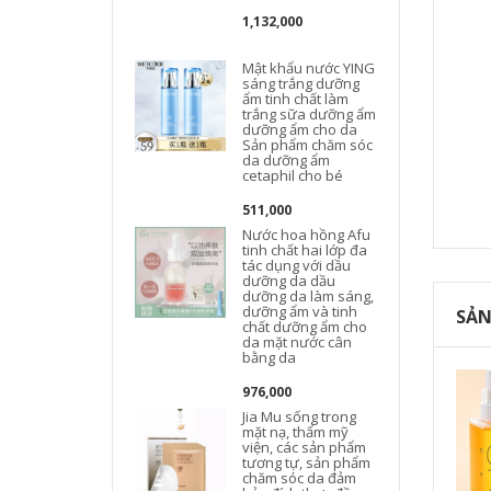
1,132,000
J
Mật khẩu nước YING
sáng trắng dưỡng
ẩm tinh chất làm
trắng sữa dưỡng ẩm
dưỡng ẩm cho da
Sản phẩm chăm sóc
da dưỡng ẩm
cetaphil cho bé
511,000
Nước hoa hồng Afu
tinh chất hai lớp đa
tác dụng với dầu
dưỡng da dầu
dưỡng da làm sáng,
dưỡng ẩm và tinh
SẢN
chất dưỡng ẩm cho
da mặt nước cân
bằng da
976,000
Jia Mu sống trong
mặt nạ, thẩm mỹ
viện, các sản phẩm
tương tự, sản phẩm
chăm sóc da đảm