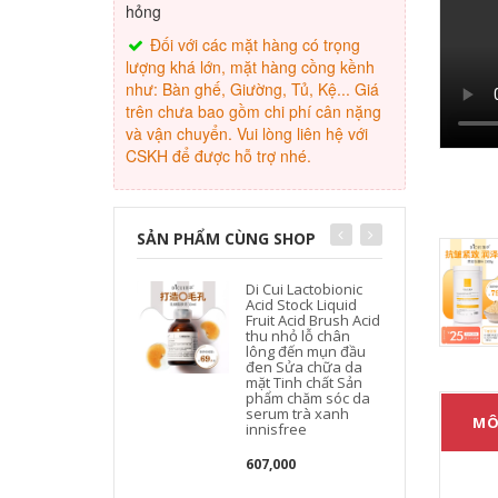
hỏng
Đối với các mặt hàng có trọng
lượng khá lớn, mặt hàng cồng kềnh
như: Bàn ghế, Giường, Tủ, Kệ... Giá
trên chưa bao gồm chi phí cân nặng
và vận chuyển. Vui lòng liên hệ với
CSKH để được hỗ trợ nhé.
SẢN PHẨM CÙNG SHOP
Di Cui Lactobionic
Acid Stock Liquid
Fruit Acid Brush Acid
thu nhỏ lỗ chân
lông đến mụn đầu
đen Sửa chữa da
mặt Tinh chất Sản
phẩm chăm sóc da
serum trà xanh
MÔ
innisfree
607,000