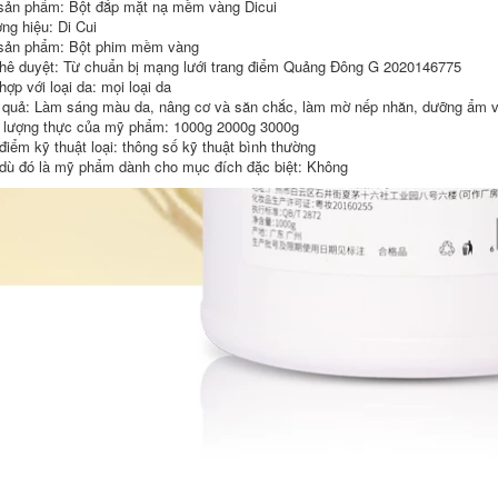
sản phẩm: Bột đắp mặt nạ mềm vàng Dicui
nước đỏ thiết bị cơ
hồng cho da mụn
ng hiệu: Di Cui
bắp nhạy cảm
nhanh chóng Tuổi
sản phẩm: Bột phim mềm vàng
607,000
thọ ướt nước hoa
hê duyệt: Từ chuẩn bị mạng lưới trang điểm Quảng Đông G 2020146775
Flute Niacinamide
hồng pond
ợp với loại da: mọi loại da
Tẩy tế bào chết
Mousse Tẩy tế bào
 quả: Làm sáng màu da, nâng cơ và săn chắc, làm mờ nếp nhăn, dưỡng ẩm và 
559,000
chết cho Phụ nữ
lượng thực của mỹ phẩm: 1000g 2000g 3000g
Tôm sáo 青 青 水 深
Làm sạch sâu Lỗ
điểm kỹ thuật loại: thông số kỹ thuật bình thường
深 深 补 补 原 补 补
chân lông Thu nhỏ
dù đó là mỹ phẩm dành cho mục đích đặc biệt: Không
补 补 补 补 补 补
Da mặt Nam giới
nước hoa hồng rau
Mụn đầu đen tẩy da
má
chết cho da dầu
mụn
559,000
899,000
Flutenant Hút thuốc
Acid Kem Hydrating
Sáo axit amin rửa
Làm sáng da Màu
mặt, sữa rửa mặt,
sắc Cải thiện Tinh
nữ làm sạch sâu lỗ
chất axit trong suốt
chân lông, sinh viên
màu tối nước hoa
loại bỏ mụn đầu
hồng nivea
đen, thu nhỏ lỗ
chân lông, nam nhẹ
nhàng sữa rửa mặt
687,000
acnes trị mụn
Sáo khói Amide
514,000
Hành khách Valbity
Lắc cùng một đoạn
Sage lười biếng,
Dung dịch gốc
Frost, Palace, Phụ
nicotinamide chiết