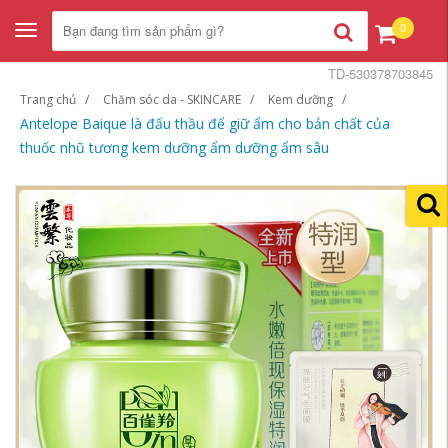
0
Toggle
navigation
TD-530378703845
Trang chủ
Chăm sóc da - SKINCARE
Kem dưỡng
Antelope Baique là đấu thầu để giữ ẩm cho bản chất của
thuốc nhũ tương kem dưỡng ẩm dưỡng ẩm sâu