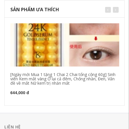
SẢN PHẨM ƯA THÍCH
[Ngày mới Mua 1 tặng 1 Chai 2 Chai tổng cộng 60g] Sinh
Ch
viên Kem mắt vàng Ở lại cả đêm, Chống nhăn, Đen, Vấn
dầ
đề về mắt Nữ kem trị nhăn mắt
41
644,000 đ
LIÊN HỆ