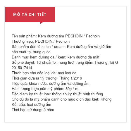
MÔ TẢ CHI TIẾT
Tên sản phẩm: Kem dưỡng ẩm PECHOIN / Pechoin
Thương hiệu: PECHOIN / Pechoin
Sản phẩm đơn lẻ lotion / cream: Kem dưỡng ẩm và giữ ẩm
sản xuất tại trung quốc
Danh mục kem dưỡng da / kem: kem dưỡng da mặt
Số phê duyệt: Từ chuẩn bị mạng lưới trang điểm Thượng Hải G
2015017414
Thích hợp cho các loại da: mọi loại da
Thời gian đưa ra thị trường: Tháng 1/2016
Hiệu quả: khóa nước, dưỡng ẩm và dưỡng ẩm
Hàm lượng thực của mỹ phẩm: 50g / mL
Đặc điểm kỹ thuật loại: thông số kỹ thuật bình thường
Cho dù đó là mỹ phẩm dành cho mục đích đặc biệt: Không
Kết cấu: loại dưỡng ẩm
Thời hạn sử dụng: 3 năm