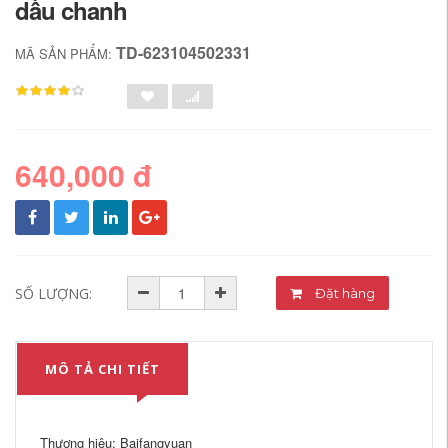
dầu chanh
TD-623104502331
MÃ SẢN PHẨM:
640,000 đ
SỐ LƯỢNG:
Đặt hàng
MÔ TẢ CHI TIẾT
Thương hiệu: Baifangyuan