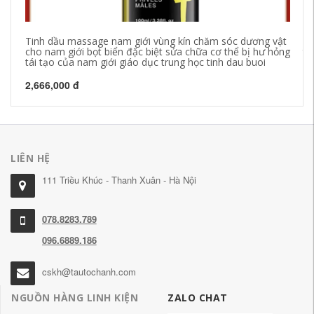
Tinh dầu massage nam giới vùng kín chăm sóc dương vật
Tr
cho nam giới bọt biển đặc biệt sửa chữa cơ thể bị hư hỏng
ti
tái tạo của nam giới giáo dục trung học tinh dau buoi
an
2,666,000 đ
62
LIÊN HỆ
111 Triều Khúc - Thanh Xuân - Hà Nội
078.8283.789
096.6889.186
cskh@tautochanh.com
NGUỒN HÀNG LINH KIỆN
ZALO CHAT