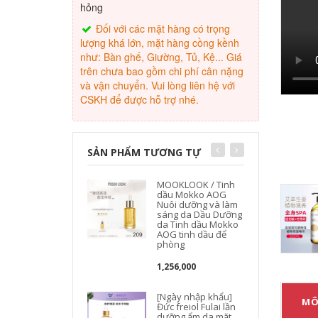
hỏng
Đối với các mặt hàng có trọng
lượng khá lớn, mặt hàng cồng kềnh
như: Bàn ghế, Giường, Tủ, Kệ... Giá
trên chưa bao gồm chi phí cân nặng
và vận chuyển. Vui lòng liên hệ với
CSKH để được hỗ trợ nhé.
SẢN PHẨM TƯƠNG TỰ
MOOKLOOK / Tinh
dầu Mokko AOG
Nuôi dưỡng và làm
sáng da Dầu Dưỡng
da Tinh dầu Mokko
AOG tinh dầu để
phòng
1,256,000
[Ngày nhập khẩu]
MÔ
Đức freiol Fulai lần
dưỡng ẩm da mặt