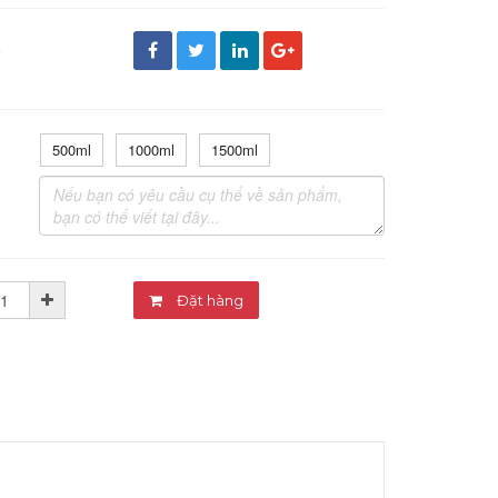
đ
500ml
1000ml
1500ml
Đặt hàng