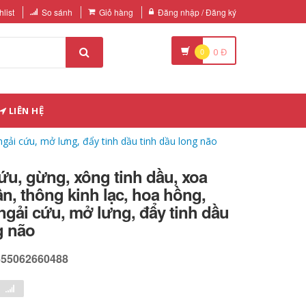
list
So sánh
Giỏ hàng
Đăng nhập / Đăng ký
0
0
Đ
LIÊN HỆ
ngải cứu, mở lưng, đẩy tinh dầu tinh dầu long não
ứu, gừng, xông tinh dầu, xoa
ân, thông kinh lạc, hoa hồng,
, ngải cứu, mở lưng, đẩy tinh dầu
g não
655062660488