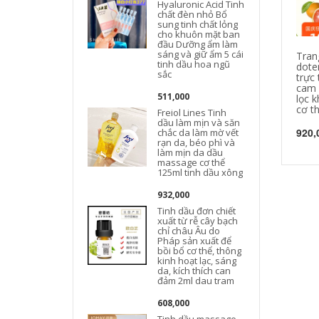
Hyaluronic Acid Tinh
chất đèn nhỏ Bổ
sung tinh chất lỏng
cho khuôn mặt ban
đ
đầu Dưỡng ẩm làm
sáng và giữ ẩm 5 cái
Tran
tinh dầu hoa ngũ
dote
sắc
trực 
cam 
511,000
lọc 
cơ t
Freiol Lines Tinh
dầu làm mịn và săn
920,
chắc da làm mờ vết
rạn da, béo phì và
làm mịn da dầu
massage cơ thể
125ml tinh dầu xông
932,000
Tinh dầu đơn chiết
xuất từ ​​rễ cây bạch
chỉ châu Âu do
Pháp sản xuất để
bồi bổ cơ thể, thông
kinh hoạt lạc, sáng
da, kích thích can
đảm 2ml dau tram
608,000
Tinh dầu massage