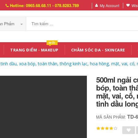
Hotline: 0965.68.68.11 - 078.8283.789
My Account
Wish
Sản Phẩm
MỚI
TRANG ĐIỂM - MAKEUP
CHĂM SÓC DA - SKINCARE
inh dầu, xoa bóp, toàn thân, thông kinh lạc, hoa hồng, mặt, vai, cổ, 
500ml ngải c
bóp, toàn th
mặt, vai, cổ
tinh dầu lon
TD-
MÃ SẢN PHẨM: