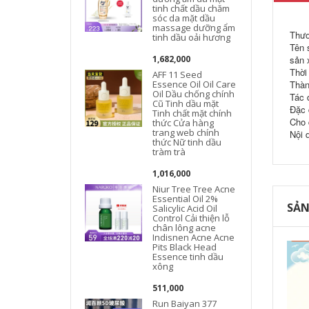
tinh chất dầu chăm
sóc da mặt dầu
massage dưỡng ẩm
Thươ
tinh dầu oải hương
Tên 
1,682,000
sản 
Thời
AFF 11 Seed
Essence Oil Oil Care
Thàn
Oil Dầu chống chính
Tác 
Cũ Tinh dầu mặt
Đặc 
Tinh chất mặt chính
Cho 
thức Cửa hàng
trang web chính
Nội 
thức Nữ tinh dầu
tràm trà
1,016,000
Niur Tree Tree Acne
Essential Oil 2%
SẢN
Salicylic Acid Oil
Control Cải thiện lỗ
chân lông acne
Indisnen Acne Acne
Pits Black Head
Essence tinh dầu
xông
511,000
Run Baiyan 377