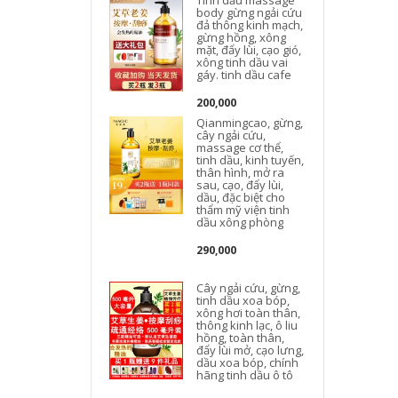
body gừng ngải cứu
đả thông kinh mạch,
gừng hồng, xông
mặt, đẩy lùi, cạo gió,
xông tinh dầu vai
b
gáy. tinh dầu cafe
200,000
Qianmingcao, gừng,
cây ngải cứu,
massage cơ thể,
tinh dầu, kinh tuyến,
thân hình, mở ra
sau, cạo, đẩy lùi,
dầu, đặc biệt cho
thẩm mỹ viện tinh
dầu xông phòng
E
290,000
Cây ngải cứu, gừng,
tinh dầu xoa bóp,
xông hơi toàn thân,
thông kinh lạc, ô liu
hồng, toàn thân,
đẩy lùi mở, cạo lưng,
k
dầu xoa bóp, chính
hãng tinh dầu ô tô