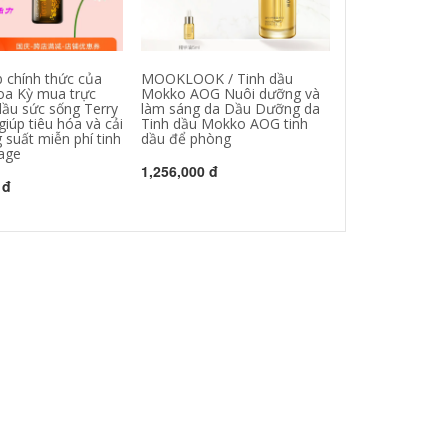
 chính thức của
MOOKLOOK / Tinh dầu
Tinh dầu gừng 
oa Kỳ mua trực
Mokko AOG Nuôi dưỡng và
Baifangyuan má
dầu sức sống Terry
làm sáng da Dầu Dưỡng da
thân thông kinh
iúp tiêu hóa và cải
Tinh dầu Mokko AOG tinh
nóng lên, ấn và
 suất miễn phí tinh
dầu để phòng
bóp và đẩy vai,
age
sả chanh
1,256,000 đ
 đ
1,132,000 đ