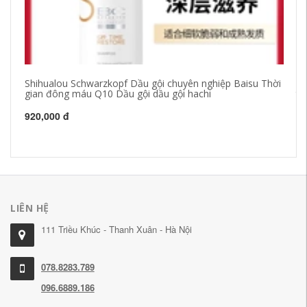
Shihualou Schwarzkopf Dầu gội chuyên nghiệp Baisu Thời
Bà
gian đông máu Q10 Dầu gội dầu gội hachi
tụ
ủ 
920,000 đ
2,
LIÊN HỆ
111 Triều Khúc - Thanh Xuân - Hà Nội
078.8283.789
096.6889.186