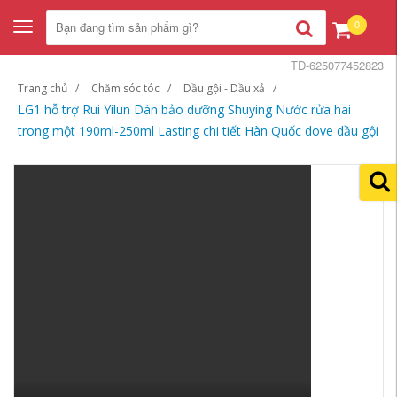
0
Toggle
navigation
TD-625077452823
Trang chủ
Chăm sóc tóc
Dầu gội - Dầu xả
LG1 hỗ trợ Rui Yilun Dán bảo dưỡng Shuying Nước rửa hai
trong một 190ml-250ml Lasting chi tiết Hàn Quốc dove dầu gội