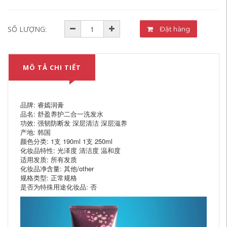
SỐ LƯỢNG:
Đặt hàng
MÔ TẢ CHI TIẾT
品牌: 睿嫣润膏
品名: 舒盈养护二合一洗发水
功效: 强韧防断发 深层清洁 深层滋养
产地: 韩国
颜色分类: 1支 190ml 1支 250ml
化妆品特性: 光泽度 清洁度 温和度
适用发质: 所有发质
化妆品净含量: 其他/other
规格类型: 正常规格
是否为特殊用途化妆品: 否