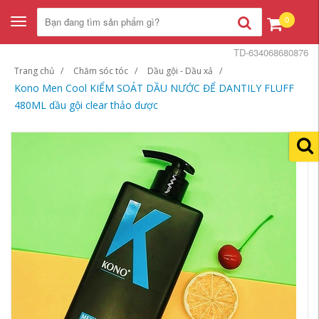
0
Toggle
navigation
TD-634068680876
Trang chủ
Chăm sóc tóc
Dầu gội - Dầu xả
Kono Men Cool KIỂM SOÁT DẦU NƯỚC ĐỂ DANTILY FLUFF
480ML dầu gội clear thảo dược