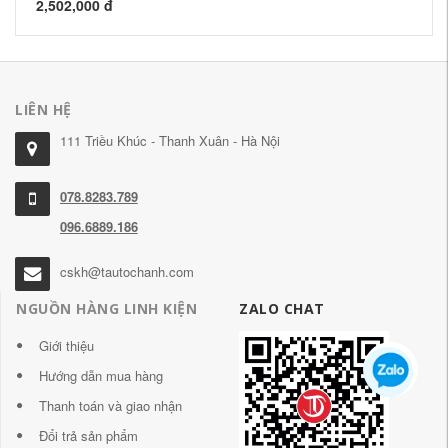
2,502,000 đ
1,
LIÊN HỆ
111 Triều Khúc - Thanh Xuân - Hà Nội
078.8283.789
096.6889.186
cskh@tautochanh.com
NGUỒN HÀNG LINH KIỆN
ZALO CHAT
Giới thiệu
Hướng dẫn mua hàng
Thanh toán và giao nhận
Đổi trả sản phẩm