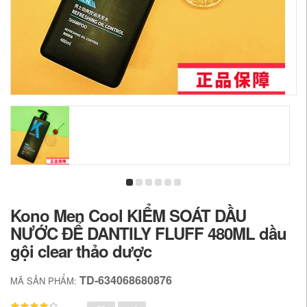
Kono Men Cool KIỂM SOÁT DẦU
NƯỚC ĐỂ DANTILY FLUFF 480ML dầu
gội clear thảo dược
TD-634068680876
MÃ SẢN PHẨM: