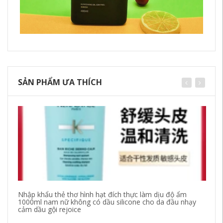
SẢN PHẨM ƯA THÍCH
Nhập khẩu thẻ thơ hình hạt đích thực làm dịu độ ẩm
Th
1000ml nam nữ không có dầu silicone cho da đầu nhạy
mả
cảm dầu gội rejoice
si