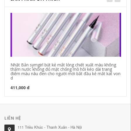
Nhật Bản symgirl bút kẻ mắt lỏng chiết xuất màu không
Ch
thấm nước không đỏ mặt chống mồ hôi kéo dài trang
ch
điểm màu nâu đen cho người mới bắt đầu kẻ mắt kat von
We
d
27
411,000 đ
LIÊN HỆ
111 Triều Khúc - Thanh Xuân - Hà Nội