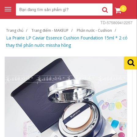
0
Toggle
navigation
TD-575809412257
Trang chủ
Trang điểm - MAKEUP
Phấn nước - Cushion
La Prairie LP Caviar Essence Cushion Foundation 15ml * 2 có
thay thế phấn nước missha hồng