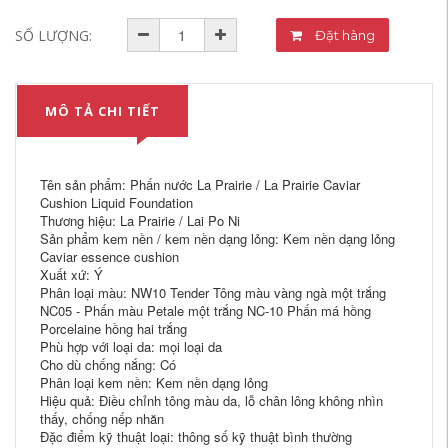
SỐ LƯỢNG:
Đặt hàng
MÔ TẢ CHI TIẾT
Tên sản phẩm: Phấn nước La Prairie / La Prairie Caviar
Cushion Liquid Foundation
Thương hiệu: La Prairie / Lai Po Ni
Sản phẩm kem nền / kem nền dạng lỏng: Kem nền dạng lỏng
Caviar essence cushion
Xuất xứ: Ý
Phân loại màu: NW10 Tender Tông màu vàng ngà một trắng
NC05 - Phấn màu Petale một trắng NC-10 Phấn má hồng
Porcelaine hồng hai trắng
Phù hợp với loại da: mọi loại da
Cho dù chống nắng: Có
Phân loại kem nền: Kem nền dạng lỏng
Hiệu quả: Điều chỉnh tông màu da, lỗ chân lông không nhìn
thấy, chống nếp nhăn
Đặc điểm kỹ thuật loại: thông số kỹ thuật bình thường