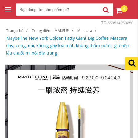
0
Toggle
navigation
TD-559514269250
Trang chủ
Trang điểm - MAKEUP
Mascara
Maybelline New York Golden Fatty Giant Big Coffee Mascara
dày, cong, dài, không gây lóa mắt, không thấm nước, giữ nếp
lâu chuốt mi nội địa trung