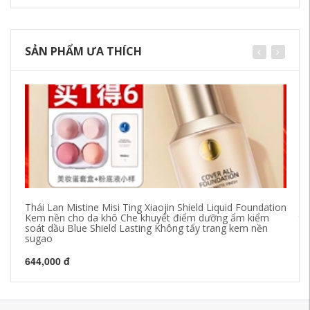
SẢN PHẨM ƯA THÍCH
Thái Lan Mistine Misi Ting Xiaojin Shield Liquid Foundation
un
Kem nền cho da khô Che khuyết điểm dưỡng ẩm kiểm
th
soát dầu Blue Shield Lasting Không tẩy trang kem nền
đá
sugao
mà
644,000 đ
36