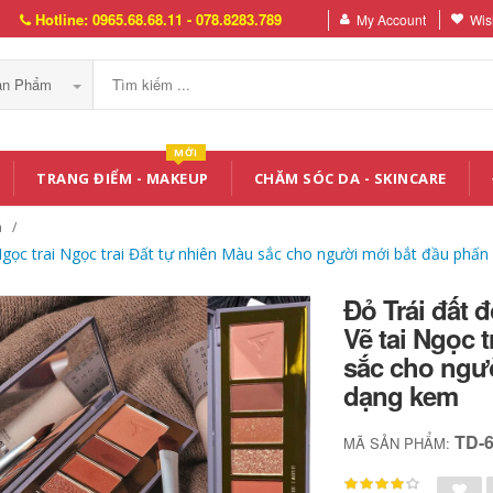
Hotline: 0965.68.68.11 - 078.8283.789
My Account
Wish
Sản Phẩm
MỚI
TRANG ĐIỂM - MAKEUP
CHĂM SÓC DA - SKINCARE
á
 Ngọc trai Ngọc trai Đất tự nhiên Màu sắc cho người mới bắt đầu ph
Đỏ Trái đất 
Vẽ tai Ngọc t
sắc cho ngư
dạng kem
TD-
MÃ SẢN PHẨM: