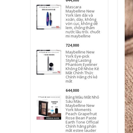
644,000
Mascara
Maybelline New
York làm dài và
xoăn, dày, không
vón cục, không dễ
lem, chống thấm
nước lâu trôi. chuốt
mi maybelline
724,000
Maybelline New
York Eye-pick
Styling Lasting
Phantom Eyeliner
Không Dễ Nhòe Kẻ
Mắt Chính Thức
Chính Hãng chì kẻ
mắt
644,000
Bảng Màu Mắt Nhỏ
Sáu Màu
Maybelline New
York Moments
Peach Grapefruit
Rose Bean Paste
Earth Tone Official
Chính hãng phấn
mắt estee lauder