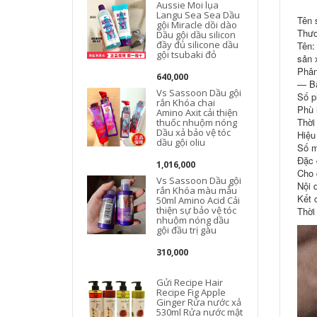
Aussie Moi lụa
Langu Sea Sea Dầu
Tên 
gội Miracle dồi dào
Thươ
Dầu gội dầu silicon
đầy đủ silicone dầu
Tên:
gội tsubaki đỏ
sản 
Phân
640,000
— Bã
Vs Sassoon Dầu gội
Số p
rắn Khóa chai
Phù h
Amino Axit cải thiện
Thời
thuốc nhuộm nóng
Dầu xả bảo vệ tóc
Hiệu
dầu gội oliu
Số m
Đặc 
1,016,000
Cho 
Vs Sassoon Dầu gội
Nội 
rắn Khóa màu mẫu
Kết 
50ml Amino Acid Cải
thiện sự bảo vệ tóc
Thời
nhuộm nóng dầu
gội đầu trị gàu
310,000
Gửi Recipe Hair
Recipe Fig Apple
Ginger Rửa nước xả
530ml Rửa nước mật