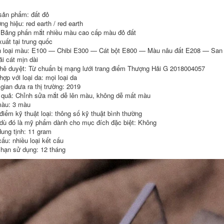
dầu 500ml Điều kiện
Hiển thị Bảo vệ Màu
trần truồng trần
nhuộm Tổn thương
sản phẩm: đất đỏ
Decamination Bộ
Để cải thiện Tóc
ng hiệu: red earth / red earth
sưu tập chất thải
Bunting Amino Acid
dầu dầu gội đen tóc
300ml dầu gội dành
 Bảng phấn mắt nhiều màu cao cấp màu đỏ đất
cho tóc nhuộm
xuất tại trung quốc
511,000
 loại màu: E100 — Chibi E300 — Cát bột E800 — Màu nâu đất E208 — San 
936,000
Dầu gội Implanile,
i cát mịn dài
Cam, Cam, Hoa,
Thơ lụa Spes Sea
hê duyệt: Từ chuẩn bị mạng lưới trang điểm Thượng Hải G 2018004057
Hoa, Nhật Bản, Vàng
Muối Dầu gội Dán
ợp với loại da: mọi loại da
dove dầu gội
Kem mài Skin
 gian đưa ra thị trường: 2019
Cleansing Dán dầu
điều khiển làm sạch
 quả: Chỉnh sửa mắt dễ lên màu, không dễ mất màu
435,000
dầu để làm sạch
àu: 3 màu
Acid amin đầy đủ đã
nước dầu xả rejoice
điểm kỹ thuật loại: thông số kỹ thuật bình thường
loại bỏ loại bỏ dầu
kiểm soát nước để
dù đó là mỹ phẩm dành cho mục đích đặc biệt: Không
644,000
làm sạch 450ml mịn
dung tịnh: 11 gram
đến nước thải dầu
Kono Ginger Wash
cấu: nhiều loại kết cấu
225ml dầu gội mọc
Wash Thiếu Nước
tóc nhanh
rắn Dầu gội Dầu xả
 hạn sử dụng: 12 tháng
Bộ điều khiển nữ
chính hãng K0KNO
556,000
dầu gội hàn quốc
Vòi hoa sen dầu gội
511,000
Rosemary
Rosemary cho thấy
ve để điều khiển
VS Sassoon Chai
dầu và đàn ông và
nhỏ màu xanh lá
phụ nữ mềm
cây 0 Silicone Oil