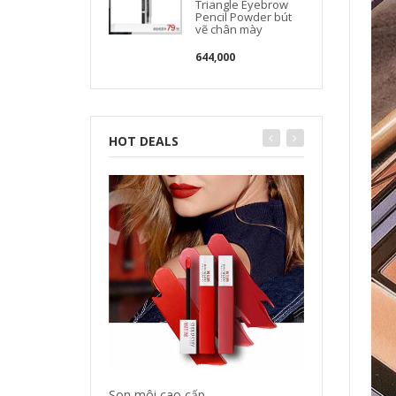
Triangle Eyebrow
Pencil Powder bút
vẽ chân mày
644,000
HOT DEALS
Son môi cao cấp
Tinh dầu dưỡng