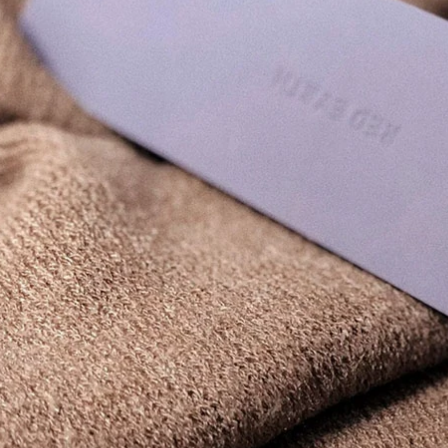
che khuyết điểm Bí
thấm lâu dài kẻ mày
mật Lãnh thổ Flakes
Flakes cc cream
411,000
Đậu gỗ 旯 旯 细 双 双
768,000
笔 笔 笔 笔 笔 笔 笔
Mei Bao Lotus BB
双 笔 笔 笔 立 笔 立
Cream Nữ Bản lề
笔 bút kẻ mày phẩy
Foundation
sợi
Foundation Kem
che khuyết điểm
289,000
Tuân thủ CC Cream
Bean Hàn Quốc
không làm cho cửa
Medicube Le Get
hàng chính thức
Road Repair Music
trang điểm chính
Pinchang Giữ mụn
hãng nền estee
trứng cá đen kem
lauder
che khuyết điểm the
saem chính hãng
608,000
Mei Bao Lotus Air
644,000
Cushion BB Cream
Bean Japan Kiss Me
Fitme Control Oil
Schisi Mei Thanh
Skin Kem cheeder
niên ELUE Nâng cấp
Kem dưỡng ẩm CC
Phiên bản Lasting
Cream Bột chính
không thấm nước
thức kem nền fit me
không đỏ mặt Đen
Nâu kẻ mắt nước tốt
1,020,000
Mei Bao Yulian Kem
556,000
che khuyết điểm