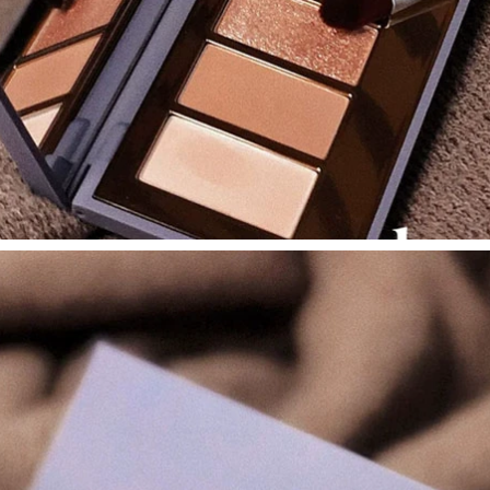
Fitme Kem che
khuyết điểm Giữ ẩm
219,000
Kem dưỡng ẩm Eillet
Peas không vui vẻ
Kiểm soát dầu xanh
giải trí Makeup
Cơ hội hàng đầu
Black Box Powder
Cửa hàng kem nền
Mềm tập trung rõ
cho da dầu mụn
ràng và không kiểm
soát dầu lâu dài vô
580,000
hình phấn phủ cho
Beauty Lotus
da mụn
Powder Superstay
Giants Makeup
411,000
Master Braftary
Peas unny tự động
Nâng liên tục Trang
bút kẻ mắt đánh
điểm cảm xúc
mông fine bên
Flagship Store kem
trong bút kẻ mắt
nền collagen
tinh khiết Eye
Novice nhiều màu
936,000
tùy chọn kẻ mắt nâu
MAYBELLINE FITME
MẪU MẪU MẪU KẾT
411,000
HỢP CỘNG ĐỒNG
Loading... chuốt mi
KẾ HOẠCH DẦU KẾT
dài và cong
HÓA kem nền clio
620,000
286,000
Mei Bao Lotus Fitme
Foundation Light
Peas Unny
Moisturising Mute
Pyrostlet chống
Oil Clearing Oil Kem
thấm nước chống