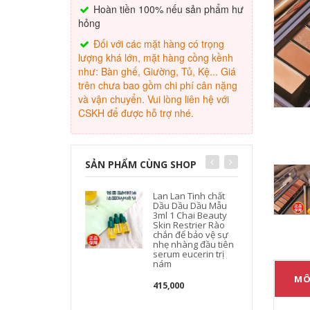
Hoàn tiền 100% nếu sản phẩm hư
hỏng
Đối với các mặt hàng có trọng
lượng khá lớn, mặt hàng cồng kềnh
như: Bàn ghế, Giường, Tủ, Kệ... Giá
trên chưa bao gồm chi phí cân nặng
và vận chuyển. Vui lòng liên hệ với
CSKH để được hỗ trợ nhé.
SẢN PHẨM CÙNG SHOP
Lan Lan Tinh chất
Dầu Dầu Dầu Mẫu
3ml 1 Chai Beauty
Skin Restrier Rào
chắn để bảo vệ sự
nhẹ nhàng đầu tiên
serum eucerin trị
nám
MÔ
415,000