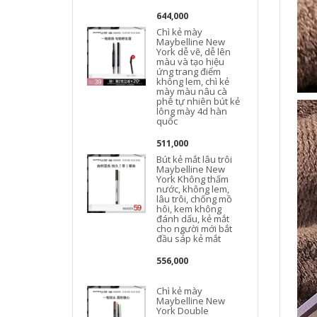
644,000
Chì kẻ mày
Maybelline New
York dễ vẽ, dễ lên
màu và tạo hiệu
ứng trang điểm
không lem, chì kẻ
mày màu nâu cà
phê tự nhiên bút kẻ
lông mày 4d hàn
quốc
511,000
Bút kẻ mắt lâu trôi
Maybelline New
York Không thấm
nước, không lem,
lâu trôi, chống mồ
hôi, kem không
đánh dấu, kẻ mắt
cho người mới bắt
đầu sáp kẻ mắt
556,000
Chì kẻ mày
Maybelline New
York Double