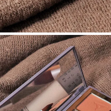
Cao su Kem che
khuyết điểm Stick
BEAN AMORTALS 尔
Spot Face Acne In
木木 女 女 女 女 女 纤
Đen Eye Kem che
水水 Curling Brown
khuyết điểm chính
Brown Chải nhỏ
thức kem che
không phải là tiếng
khuyết điểm the
nổ chuốt mi 4d
face shop
346,000
544,000
Peas unny
mascara, cán dài,
chống thấm dày,
không dứa, mỏng,
bàn chải, ống mỏng,
đáy quần áo chuốt
mi maybelline hồng
411,000
Bean Hàn Quốc
WLAB trang điểm
màu hồng trước khi
sữa W.Lab cách ly
xác môi vô hình
kiểm soát dầu che
khuyết điểm kem lót
cho da khô
592,000