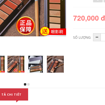
720,000 
SỐ LƯỢNG:
Rụng tóc Recipe
Công thức tóc
Hoa Apple Ginger
Recipe Flord Apple
Wash Nước 50ml
Ginger Wash Dầu
Giữ Dán Daste dầu
xả nước 280ml-Tmall
gội đầu
Sửa chữa ủ tóc
garnier
206,000
640,000
 TẢ CHI TIẾT
Vs Sassoon Chai
nhỏ màu xanh lá
Pantene Solid Color
cây 0 silicone Rửa
Bottom Lock Dầu gội