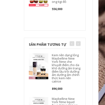
ong tigi đỏ
556,000
SẢN PHẨM TƯƠNG TỰ
Kem nền dạng lỏng
Maybelline New
York fitme che
khuyết điểm cho da
khô dưỡng ẩm trang
điểm lâu trôi dưỡng
ẩm dưỡng ẩm chính
thức kem nền
catrice
896,000
Maybelline New
York fitme liquid