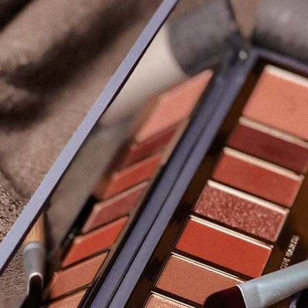
Pahken mềm dầu
Wash 500ml
cặp
Catcher Naked Real
Uppest Abbecion
Suite sửa chữa dầu
302,000
dầu gội đầu trị gàu
764,000
Maybelline New
Loading... bảng mắt
York Golden Fatty
tutu
Giant Big Coffee
Mascara dày, cong,
370,000
dài, không gây lóa
mắt, không thấm
nước, giữ nếp lâu
chuốt mi nội địa
Peas Flortte Flower
trung
Lorea Double Head
Rotating Lông mày
724,000
Bút Nature Stereo
Không thấm nước
Mồ hôi không cần
Mei Bao Lotus Fit
dỡ chì kẻ mày
Me Foundation
không thấm nước