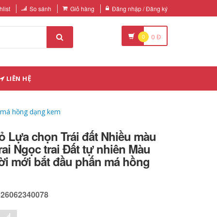
list
So sánh
Giỏ hàng
Đăng nhập / Đăng ký
0
0
Đ
LIÊN HỆ
ấn má hồng dạng kem
đỏ Lựa chọn Trái đất Nhiều màu
rai Ngọc trai Đất tự nhiên Màu
ời mới bắt đầu phấn má hồng
626062340078