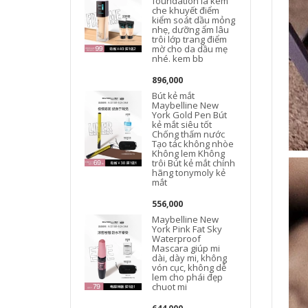
foundation là kem
che khuyết điểm
kiểm soát dầu mỏng
nhẹ, dưỡng ẩm lâu
trôi lớp trang điểm
mờ cho da dầu mẹ
nhé. kem bb
896,000
Bút kẻ mắt
Maybelline New
York Gold Pen Bút
kẻ mắt siêu tốt
Chống thấm nước
Tạo tác không nhòe
Không lem Không
trôi Bút kẻ mắt chính
hãng tonymoly kẻ
mắt
556,000
Maybelline New
York Pink Fat Sky
Waterproof
Mascara giúp mi
dài, dày mi, không
vón cục, không dễ
lem cho phái đẹp
chuot mi