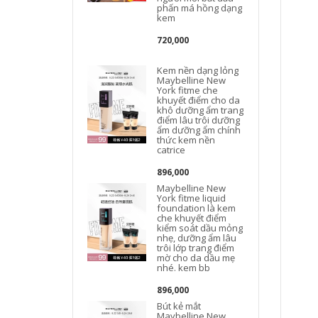
phấn má hồng dạng
kem
720,000
Kem nền dạng lỏng
Maybelline New
York fitme che
khuyết điểm cho da
khô dưỡng ẩm trang
điểm lâu trôi dưỡng
ẩm dưỡng ẩm chính
thức kem nền
catrice
896,000
Maybelline New
York fitme liquid
foundation là kem
che khuyết điểm
kiểm soát dầu mỏng
nhẹ, dưỡng ẩm lâu
trôi lớp trang điểm
mờ cho da dầu mẹ
nhé. kem bb
896,000
Bút kẻ mắt
Maybelline New