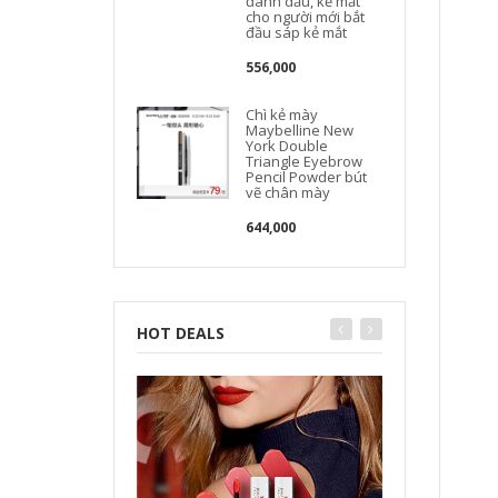
đánh dấu, kẻ mắt
cho người mới bắt
đầu sáp kẻ mắt
556,000
Chì kẻ mày
Maybelline New
York Double
Triangle Eyebrow
Pencil Powder bút
vẽ chân mày
644,000
HOT DEALS