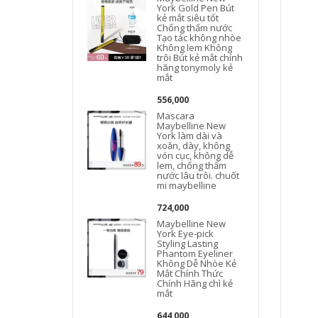
York Gold Pen Bút
kẻ mắt siêu tốt
Chống thấm nước
Tạo tác không nhòe
Không lem Không
trôi Bút kẻ mắt chính
hãng tonymoly kẻ
mắt
556,000
Mascara
Maybelline New
York làm dài và
xoăn, dày, không
vón cục, không dễ
lem, chống thấm
nước lâu trôi. chuốt
mi maybelline
724,000
Maybelline New
York Eye-pick
Styling Lasting
Phantom Eyeliner
Không Dễ Nhòe Kẻ
Mắt Chính Thức
Chính Hãng chì kẻ
mắt
644,000