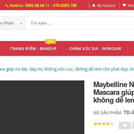
Hotline: 0965.68.68.11 - 078.8283.789
My Account
Wish
Sản Phẩm
MỚI
TRANG ĐIỂM - MAKEUP
CHĂM SÓC DA - SKINCARE
a giúp mi dài, dày mi, không vón cục, không dễ lem cho phái đẹp c
Maybelline N
Mascara giúp
không dễ le
TD-
MÃ SẢN PHẨM: