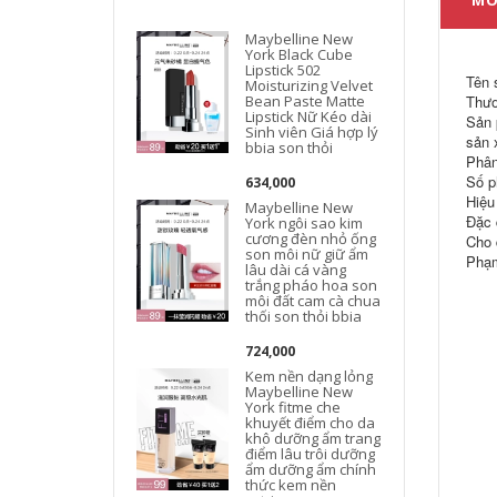
MÔ
Maybelline New
York Black Cube
Lipstick 502
Tên 
Moisturizing Velvet
Bean Paste Matte
Thươ
Lipstick Nữ Kéo dài
Sản 
Sinh viên Giá hợp lý
sản 
bbia son thỏi
Phân
Số p
634,000
Hiệu
Maybelline New
Đặc 
York ngôi sao kim
cương đèn nhỏ ống
Cho 
son môi nữ giữ ẩm
Phạm
lâu dài cá vàng
trắng pháo hoa son
môi đất cam cà chua
thối son thỏi bbia
724,000
Kem nền dạng lỏng
Maybelline New
York fitme che
khuyết điểm cho da
khô dưỡng ẩm trang
điểm lâu trôi dưỡng
ẩm dưỡng ẩm chính
thức kem nền