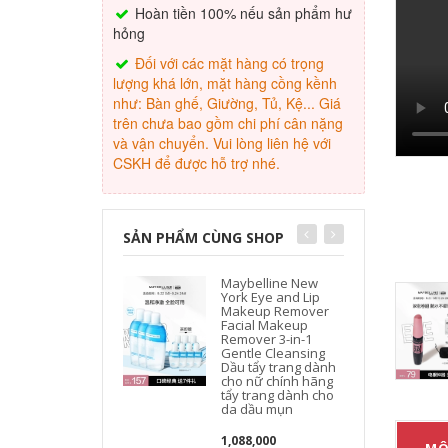
Hoàn tiền 100% nếu sản phẩm hư
hỏng
Đối với các mặt hàng có trọng
lượng khá lớn, mặt hàng cồng kềnh
như: Bàn ghế, Giường, Tủ, Kệ... Giá
trên chưa bao gồm chi phí cân nặng
và vận chuyển. Vui lòng liên hệ với
CSKH để được hỗ trợ nhé.
SẢN PHẨM CÙNG SHOP
Maybelline New
York Eye and Lip
Makeup Remover
Facial Makeup
Remover 3-in-1
Gentle Cleansing
Dầu tẩy trang dành
cho nữ chính hãng
tẩy trang dành cho
da dầu mụn
1,088,000