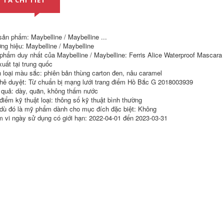
 TẢ CHI TIẾT
Chì kẻ mày
Mascara
Maybelline New
Maybelline New
York Double
York làm dài và
Triangle Eyebrow
sản phẩm: Maybelline / Maybelline ...
xoăn, dày, không
Pencil Powder bút
vón cục, không dễ
vẽ chân mày
ng hiệu: Maybelline / Maybelline
lem, chống thấm
phẩm duy nhất của Maybelline / Maybelline: Ferris Alice Waterproof Mascara
nước lâu trôi. chuốt
644,000
xuất tại trung quốc
mi maybelline
Maybelline New
 loại màu sắc: phiên bản thùng carton đen, nâu caramel
York Golden Fatty
hê duyệt: Từ chuẩn bị mạng lưới trang điểm Hồ Bắc G 2018003939
724,000
Giant Big Coffee
 quả: dày, quăn, không thấm nước
Maybelline New
Mascara dày, cong,
điểm kỹ thuật loại: thông số kỹ thuật bình thường
York Eye-pick
dài, không gây lóa
Styling Lasting
mắt, không thấm
dù đó là mỹ phẩm dành cho mục đích đặc biệt: Không
Phantom Eyeliner
nước, giữ nếp lâu
 vi ngày sử dụng có giới hạn: 2022-04-01 đến 2023-03-31
Không Dễ Nhòe Kẻ
chuốt mi nội địa
Mắt Chính Thức
trung
Chính Hãng chì kẻ
mắt
724,000
Maybelline New
644,000
York fitme cushion
Bảng Màu Mắt Nhỏ
bb cream che
Sáu Màu
khuyết điểm kiềm
Maybelline New
dầu dưỡng ẩm
York Moments
không làm trôi phấn
Peach Grapefruit
trang điểm phấn
Rose Bean Paste
nước missha
Earth Tone Official
Chính hãng phấn
1,096,000