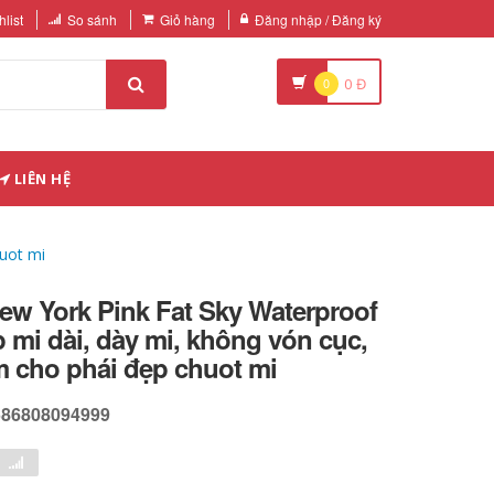
list
So sánh
Giỏ hàng
Đăng nhập / Đăng ký
0
0
Đ
LIÊN HỆ
huot mi
ew York Pink Fat Sky Waterproof
 mi dài, dày mi, không vón cục,
m cho phái đẹp chuot mi
586808094999