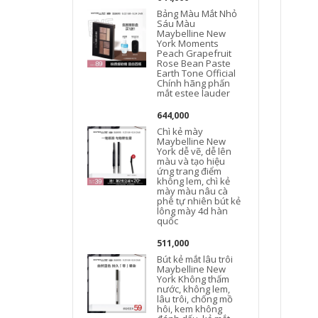
Bảng Màu Mắt Nhỏ
Sáu Màu
Maybelline New
York Moments
Peach Grapefruit
Rose Bean Paste
Earth Tone Official
Chính hãng phấn
mắt estee lauder
644,000
Chì kẻ mày
Maybelline New
York dễ vẽ, dễ lên
màu và tạo hiệu
ứng trang điểm
không lem, chì kẻ
mày màu nâu cà
phê tự nhiên bút kẻ
lông mày 4d hàn
quốc
511,000
Bút kẻ mắt lâu trôi
Maybelline New
York Không thấm
nước, không lem,
lâu trôi, chống mồ
hôi, kem không