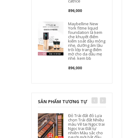
catrice
896,000
Maybelline New
York fitme liquid
foundation là kem
che khuyết điểm
kiểm soát dầu mỏng
nhẹ, dưỡng ẩm lâu
trôi lớp trang điểm
mờ cho da dầu mẹ
nhé. kem bb
896,000
SẢN PHẨM TƯƠNG TỰ
Đỏ Trái đất đỏ Lựa
chọn Trái đất Nhiều
màu Vẽ tai Ngọc trai
Ngọc trai Đất tự
nhiên Màu sắc cho
người mới bắt đầu