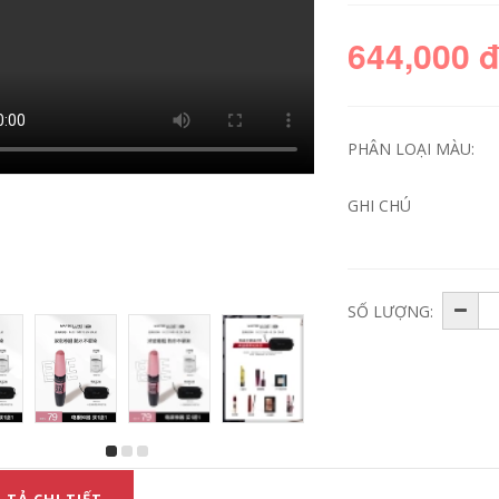
644,000 
PHÂN LOẠI MÀU:
GHI CHÚ
SỐ LƯỢNG:
Bút kẻ mắt
Bút kẻ mắt lâu trôi
Maybelline New
Maybelline New
York Gold Pen Bút
York Không thấm
kẻ mắt siêu tốt
nước, không lem,
Chống thấm nước
lâu trôi, chống mồ
Tạo tác không nhòe
hôi, kem không
Không lem Không
đánh dấu, kẻ mắt
trôi Bút kẻ mắt chính
cho người mới bắt
hãng tonymoly kẻ
đầu sáp kẻ mắt
mắt
556,000
556,000