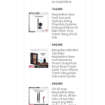
mi maybelline
724,000
Maybelline New
York Eye-pick
Styling Lasting
Phantom Eyeliner
Không Dễ Nhòe Kẻ
Mắt Chính Thức
Chính Hãng chì kẻ
mắt
644,000
Bảng Màu Mắt Nhỏ
Sáu Màu
Maybelline New
York Moments
Peach Grapefruit
Rose Bean Paste
Earth Tone Official
Chính hãng phấn
mắt estee lauder
644,000
Chì kẻ mày
Maybelline New
York dễ vẽ, dễ lên
màu và tạo hiệu
ứng trang điểm