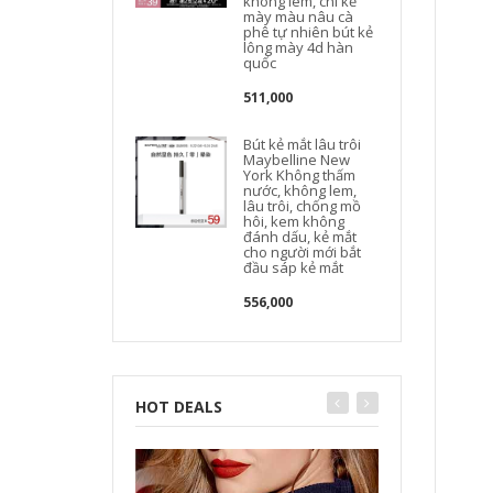
không lem, chì kẻ
mày màu nâu cà
phê tự nhiên bút kẻ
lông mày 4d hàn
quốc
511,000
Bút kẻ mắt lâu trôi
Maybelline New
York Không thấm
nước, không lem,
lâu trôi, chống mồ
hôi, kem không
đánh dấu, kẻ mắt
cho người mới bắt
đầu sáp kẻ mắt
556,000
HOT DEALS