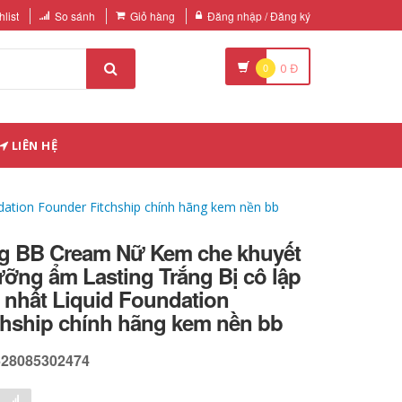
list
So sánh
Giỏ hàng
Đăng nhập / Đăng ký
0
0
Đ
LIÊN HỆ
tion Founder Fitchship chính hãng kem nền bb
g BB Cream Nữ Kem che khuyết
ỡng ẩm Lasting Trắng Bị cô lập
 nhất Liquid Foundation
chship chính hãng kem nền bb
628085302474