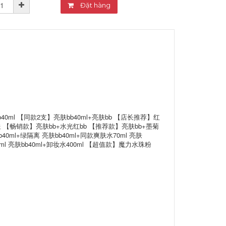
Đặt hàng
40ml 【同款2支】亮肤bb40ml+亮肤bb 【店长推荐】红
b 送 【畅销款】亮肤bb+水光红bb 【推荐款】亮肤bb+墨菊
40ml+绿隔离 亮肤bb40ml+同款爽肤水70ml 亮肤
0ml 亮肤bb40ml+卸妆水400ml 【超值款】魔力水珠粉