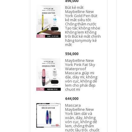
896,000
Bút kẻ mắt
Maybelline New
York Gold Pen Bút
kẻ mắt siêu tốt
Chống thấm nước
Tạo tác không nhòe
Không lem Không
trôi Bút kẻ mắt chính
hãng tonymoly kẻ
mắt
556,000
Maybelline New
York Pink Fat Sky
Waterproof
Mascara giúp mi
dài, dày mi, không
vón cục, không dễ
lem cho phái đẹp
chuot mi
644,000
Mascara
Maybelline New
York làm dài và
xoăn, dày, không
vón cục, không dễ
lem, chống thấm
nước lâu trôi. chuốt