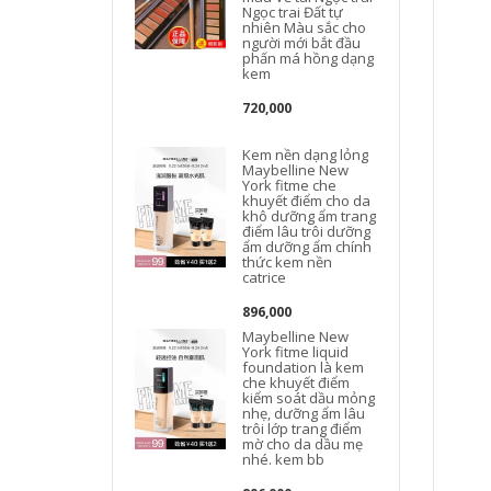
Ngọc trai Đất tự
nhiên Màu sắc cho
người mới bắt đầu
phấn má hồng dạng
kem
720,000
Kem nền dạng lỏng
Maybelline New
York fitme che
khuyết điểm cho da
khô dưỡng ẩm trang
điểm lâu trôi dưỡng
ẩm dưỡng ẩm chính
thức kem nền
catrice
896,000
Maybelline New
York fitme liquid
foundation là kem
che khuyết điểm
kiểm soát dầu mỏng
nhẹ, dưỡng ẩm lâu
trôi lớp trang điểm
mờ cho da dầu mẹ
nhé. kem bb