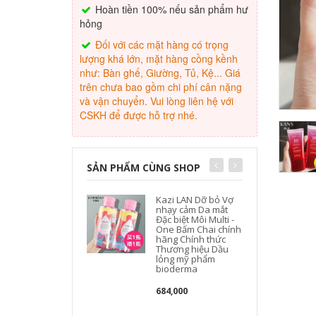
Hoàn tiền 100% nếu sản phẩm hư
hỏng
Đối với các mặt hàng có trọng
lượng khá lớn, mặt hàng cồng kềnh
như: Bàn ghế, Giường, Tủ, Kệ... Giá
trên chưa bao gồm chi phí cân nặng
và vận chuyển. Vui lòng liên hệ với
CSKH để được hỗ trợ nhé.
SẢN PHẨM CÙNG SHOP
Kazi LAN Dỡ bỏ Vợ
nhạy cảm Da mắt
Đặc biệt Môi Multi -
One Bấm Chai chính
hãng Chính thức
Thương hiệu Dầu
lỏng mỹ phẩm
bioderma
684,000