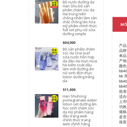
Bộ nước dưỡng da
Han Shu bộ sản
phẩm chăm sóc da
mẹ trung niên
chống nhăn làm săn
chắc chống lão hóa
MÔ
mỹ phẩm chính thức
full set phụ nữ sữa
dưỡng simple
604,000
产品
Bộ sản phẩm chăm
品牌:
sóc da One leaf
单品
sữa nước hỗn hợp
产地
da dầu da mụn mùa
hè kiểm soát dầu
颜色
làm mới dưỡng ẩm
t
bb
nữ sinh đích thực
bb
lotion dưỡng trắng
da
bb4
bb4
511,000
批准文
Han Shuhong
适合
pomegranate water
上市时
lotion set dưỡng ẩm
功效
học sinh chăm sóc
规格
da mỹ phẩm hàng
đầu trang web
是否
chính thức trang
保质
web chính hãng