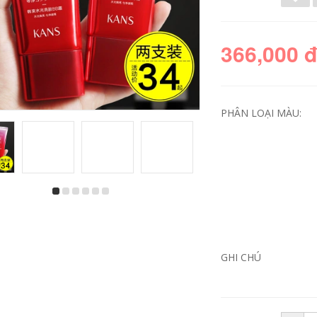
366,000 
PHÂN LOẠI MÀU:
Bộ sản phẩm chăm
Bộ sản phẩm dưỡng
sóc da One leaf
trắng da Han Shu
sữa nước làm trắng
chính hãng trọn bộ
cải thiện dưỡng ẩm
phấn nước hai
cải thiện màu vàng
miếng chính thức
sẫm mỹ phẩm nữ
của cửa hàng mỹ
GHI CHÚ
sinh trọn bộ chính
phẩm nữ mùa hè
hãng sữa dưỡng
lotion la roche
muji
posay
511,000
491,000