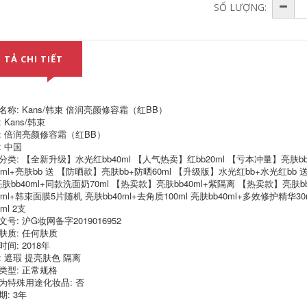
SỐ LƯỢNG:
One Leaf Skin Care
Han Shuhong
Water Milk Set
Capsule set chính
chính hãng Water
hãng trọn bộ nước
Replenishing Oil
và sữa bộ hai mảnh
Control Refreshing
dưỡng ẩm chính
 TẢ CHI TIẾT
Wet Flagship Store
thức hàng đầu cửa
Trang web chính
hàng mỹ phẩm
thức của Học sinh
chăm sóc da natural
Trung học Đảng Nữ
skin lotion
sinh lotion chanel
名称: Kans/韩束 倍润亮颜修容霜（红BB）
684,000
 Kans/韩束
451,000
Bộ nước dưỡng da
: 倍润亮颜修容霜（红BB）
Bộ kem dưỡng da
Han Shu chống
: 中国
nước hoa thiên
nhăn săn chắc
nhiên dưỡng ẩm
chống lão hóa sản
分类: 【全新升级】水光红bb40ml 【人气热卖】红bb20ml 【亏本冲量】亮肤bb
inh chất tuyết hai
phẩm chăm sóc da
40ml+亮肤bb 送 【防晒款】亮肤bb+防晒60ml 【升级版】水光红bb+水光红b
mảnh chính thức
mẹ tuổi trung niên
 亮肤bb40ml+同款洗面奶70ml 【热卖款】亮肤bb40ml+紫隔离 【热卖款】亮肤bb
hàng đầu cửa hàng
mỹ phẩm chính thức
0ml+韩束面膜5片随机 亮肤bb40ml+去角质100ml 亮肤bb40ml+多效修护精华3
chính hãng các sản
full set phụ nữ
phẩm chăm sóc da
lotion dưỡng trắng
0ml 2支
mùa hè dành cho
da
号: 沪G妆网备字2019016952
nữ lotion
肤质: 任何肤质
491,000
间: 2018年
856,000
Bộ dưỡng ẩm
: 遮瑕 提亮肤色 隔离
Bộ dưỡng da Han
dưỡng ẩm Han
类型: 正常规格
Shu chính hãng trọn
Shumoju Juju, hai
bộ sản phẩm chăm
sản phẩm chăm sóc
为特殊用途化妆品: 否
sóc da dưỡng ẩm
da, trọn bộ trang
期: 3年
chính thức hàng
điểm hàng đầu