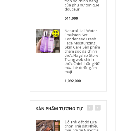
trọn bộ chính hãng
của phụ nữ tonique
douceur
511,000
Natural Hall Water
Emulsion Set
Condensed Fresh
Face Moisturizing
Skin Care Sản phẩm
chăm sóc da chính
thức Flagship Store
Trang web chính
thức Chính hãng Nữ
mùa hè dưỡng ẩm
muji
1,092,000
SẢN PHẨM TƯƠNG TỰ
Đỏ Trái đất đỏ Lựa
chọn Trái đất Nhiều
màu Vẽ tai Ngọc trai