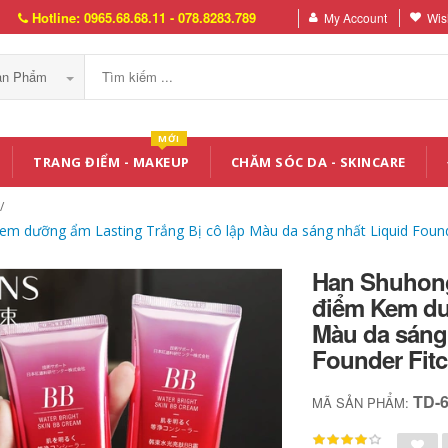
Hotline: 0965.68.68.11 - 078.8283.789
My Account
Wish
Sản Phẩm
MỚI
TRANG ĐIỂM - MAKEUP
CHĂM SÓC DA - SKINCARE
dưỡng ẩm Lasting Trắng Bị cô lập Màu da sáng nhất Liquid Founda
Han Shuhon
điểm Kem dư
Màu da sáng
Founder Fit
TD-
MÃ SẢN PHẨM: