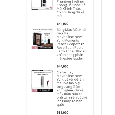
Phantom Eyeliner
Không Dễ Nhòe Kẻ
Mắt Chính Thức
Chính Hãng chì kẻ
mắt
644,000
Bảng Màu Mắt Nhỏ
Sáu Màu
Maybelline New
York Moments
Peach Grapefruit
Rose Bean Paste
Earth Tone Official
Chính hãng phấn
mắt estee lauder
644,000
Chì kẻ mày
Maybelline New
York dễ vẽ, dễ lên
màu và tạo hiệu
ứng trang điểm
không lem, chì kẻ
mày màu nâu cà
phê tự nhiên bút kẻ
lông mày 4d hàn
quốc
511,000