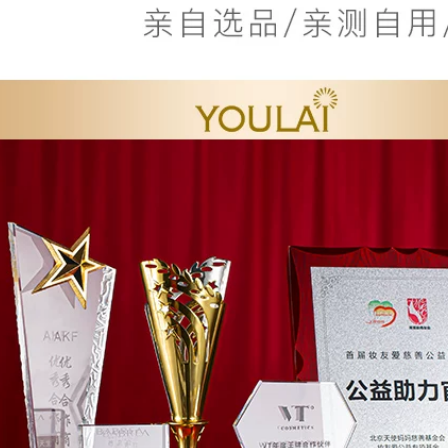
mù mờ mắt mờ 301
305,000
# caramel chizha
nữ sinh viên ngang
lên son kem lì
Zenn.th Lip Oil
dưỡng ẩm dưỡng
370,000
ẩm đến chết, chống
gãy xương balm,
men, sứt môi rô
dưỡng môi vaseline
hồng
411,000
Chì kẻ mày
Bean Hàn Quốc
Maybelline New
WLAB trang điểm
York Double
màu hồng trước khi
Triangle Eyebrow
sữa W.Lab cách ly
Pencil Powder bút
xác môi vô hình
vẽ chân mày
kiểm soát dầu che
khuyết điểm kem lót
cho da khô
644,000