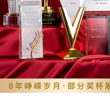
592,000
Maybelline New
York Golden Fatty
Giant Big Coffee
Loading... bảng mắt
Mascara dày, cong,
tutu
dài, không gây lóa
mắt, không thấm
370,000
nước, giữ nếp lâu
chuốt mi nội địa
Peas Flortte Flower
trung
Lorea Double Head
Rotating Lông mày
724,000
Bút Nature Stereo
Mei Bao Lotus Fit
Không thấm nước
Me Foundation
Mồ hôi không cần
Fitme Kem che
dỡ chì kẻ mày
khuyết điểm Giữ ẩm
không thấm nước
Kem dưỡng ẩm Eillet
Kiểm soát dầu xanh
219,000
Cơ hội hàng đầu
Peas không vui vẻ
Cửa hàng kem nền
giải trí Makeup
cho da dầu mụn
Black Box Powder
Mềm tập trung rõ
580,000
ràng và không kiểm
Beauty Lotus
soát dầu lâu dài vô
Powder Superstay
hình phấn phủ cho
Giants Makeup
da mụn
Master Braftary
Nâng liên tục Trang
411,000
điểm cảm xúc
Peas unny tự động
Flagship Store kem
bút kẻ mắt đánh
nền collagen