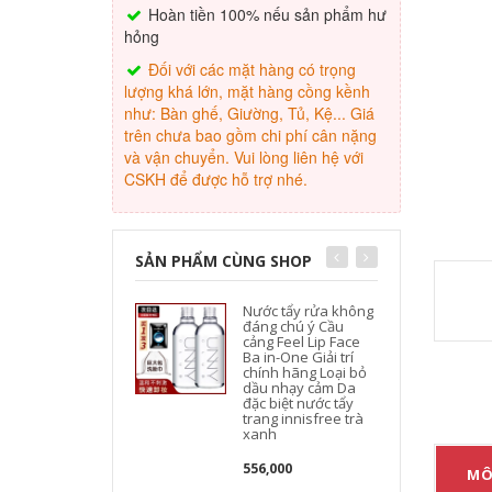
Hoàn tiền 100% nếu sản phẩm hư
hỏng
Đối với các mặt hàng có trọng
lượng khá lớn, mặt hàng cồng kềnh
như: Bàn ghế, Giường, Tủ, Kệ... Giá
trên chưa bao gồm chi phí cân nặng
và vận chuyển. Vui lòng liên hệ với
CSKH để được hỗ trợ nhé.
SẢN PHẨM CÙNG SHOP
Nước tẩy rửa không
đáng chú ý Cầu
cảng Feel Lip Face
Ba in-One Giải trí
chính hãng Loại bỏ
dầu nhạy cảm Da
đặc biệt nước tẩy
trang innisfree trà
xanh
556,000
MÔ