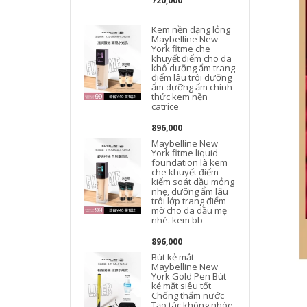
720,000
Kem nền dạng lỏng
Maybelline New
York fitme che
khuyết điểm cho da
khô dưỡng ẩm trang
điểm lâu trôi dưỡng
ẩm dưỡng ẩm chính
thức kem nền
catrice
896,000
Maybelline New
York fitme liquid
foundation là kem
che khuyết điểm
kiểm soát dầu mỏng
nhẹ, dưỡng ẩm lâu
trôi lớp trang điểm
mờ cho da dầu mẹ
nhé. kem bb
896,000
Bút kẻ mắt
Maybelline New
York Gold Pen Bút
kẻ mắt siêu tốt
Chống thấm nước
Tạo tác không nhòe