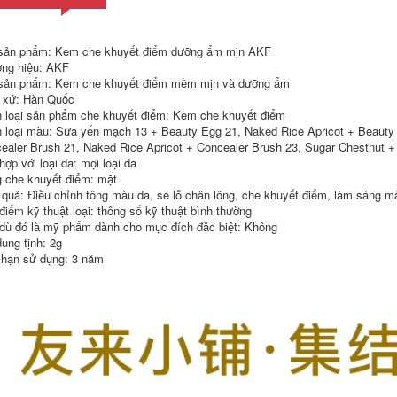
Polarized Yue Lip
Sữa dưỡng ẩm
Trượt Son thon đáy
dưỡng ẩm dưỡng
Cửa hàng hàng đầu
ẩm dưỡng ẩm
nữ đến chết son
sản phẩm: Kem che khuyết điểm dưỡng ẩm mịn AKF
dưỡng ẩm cho làn
gogo tales
ng hiệu: AKF
da chết làm mờ LIP
phòng chống khô
sản phẩm: Kem che khuyết điểm mềm mịn và dưỡng ẩm
451,000
gãy xương miệng
 xứ: Hàn Quốc
拉 琪 Colorkey Air
nữ đáy đỏ son dior
 loại sản phẩm che khuyết điểm: Kem che khuyết điểm
Lip Glaze B702
ip glow
Mirror Velvet Mist
 loại màu: Sữa yến mạch 13 + Beauty Egg 21, Naked Rice Apricot + Beauty 
Face Matte Miệng
ealer Brush 21, Naked Rice Apricot + Concealer Brush 23, Sugar Chestnut +
511,000
nhỏ Nữ sinh viên
ợp với loại da: mọi loại da
lortte Flower Lori
nữ son mamonde
 che khuyết điểm: mặt
Yilin Pin Thương
hiệu Red Nữ
 quả: Điều chỉnh tông màu da, se lỗ chân lông, che khuyết điểm, làm sáng m
511,000
Flagship Store
điểm kỹ thuật loại: thông số kỹ thuật bình thường
Barbella Lip Quả
Thương hiệu nhỏ
dù đó là mỹ phẩm dành cho mục đích đặc biệt: Không
cầu Babe Lip Ni 502
Hoa chính thức tại
Son môi nhỏ
Lilian Sinh viên son
dung tịnh: 2g
Thương hiệu công
thỏi merzy
 hạn sử dụng: 3 năm
cộng chính thức
Cửa hàng hàng đầu
503,000
chính hãng Chẵn lẻ
Màu xanh nhỏ có
black rouge cam đất
thể sửa chữa chai
son môi Nữ dưỡng
370,000
ẩm dưỡng ẩm
Hydrating Chống
khô màng môi đến
Unny son kem
da chết Làm mờ Lip
miệng đỏ đáy giữ
Gỗ son duong moi
ẩm son môi sương