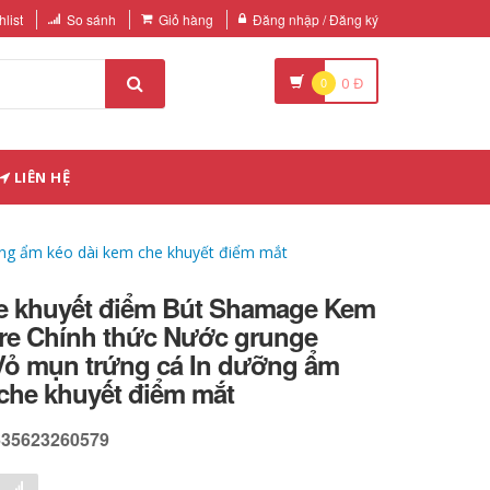
list
So sánh
Giỏ hàng
Đăng nhập / Đăng ký
0
0
Đ
LIÊN HỆ
ng ẩm kéo dài kem che khuyết điểm mắt
 khuyết điểm Bút Shamage Kem
ore Chính thức Nước grunge
Vỏ mụn trứng cá In dưỡng ẩm
che khuyết điểm mắt
635623260579