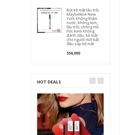
Bút kẻ mắt lâu trôi
Maybelline New
York Không thấm
nước, không lem,
lâu trôi, chống mồ
hôi, kem không
đánh dấu, kẻ mắt
cho người mới bắt
đầu sáp kẻ mắt
556,000
HOT DEALS