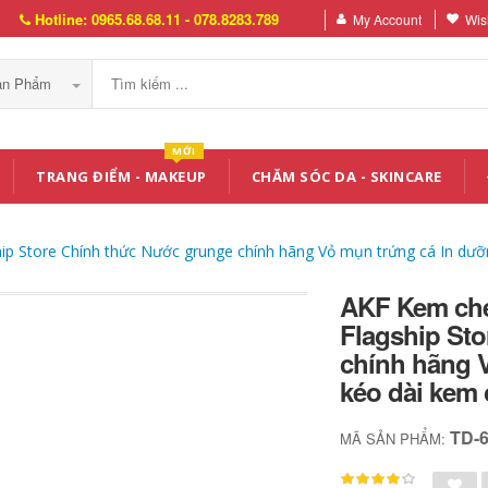
Hotline: 0965.68.68.11 - 078.8283.789
My Account
Wish
Sản Phẩm
MỚI
TRANG ĐIỂM - MAKEUP
CHĂM SÓC DA - SKINCARE
p Store Chính thức Nước grunge chính hãng Vỏ mụn trứng cá In dưỡ
AKF Kem che
Flagship St
chính hãng 
kéo dài kem 
TD-
MÃ SẢN PHẨM: