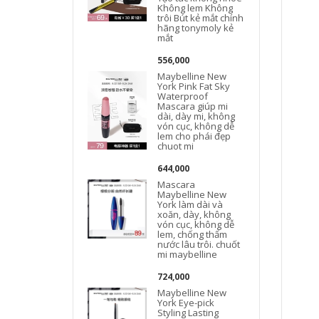
Không lem Không
trôi Bút kẻ mắt chính
hãng tonymoly kẻ
mắt
556,000
Maybelline New
York Pink Fat Sky
Waterproof
Mascara giúp mi
dài, dày mi, không
vón cục, không dễ
lem cho phái đẹp
chuot mi
644,000
Mascara
Maybelline New
York làm dài và
xoăn, dày, không
vón cục, không dễ
lem, chống thấm
nước lâu trôi. chuốt
mi maybelline
724,000
Maybelline New
York Eye-pick
Styling Lasting