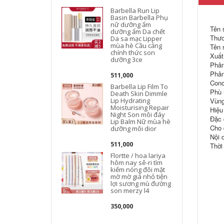
Barbella Run Lip
Basin Barbella Phụ
nữ dưỡng ẩm
Tên 
dưỡng ẩm Da chết
Thươ
Da sa mạc Lipper
mùa hè Cầu cảng
Tên 
chính thức son
Xuất
dưỡng 3ce
Phân
l
Phân
511,000
Conc
Barbella Lip Film To
Phù h
Death Skin Dimmle
F
Lip Hydrating
Vùng
Moisturising Repair
Hiệu
Night Son môi đáy
Đặc 
Lip Balm Nữ mùa hè
Cho 
dưỡng môi dior
Nội 
511,000
Thời
Flortte / hoa lariya
hôm nay sê-ri tìm
kiếm nóng đôi mặt
mờ mờ giá nhỏ tiện
lợi sương mù đường
son merzy l4
350,000