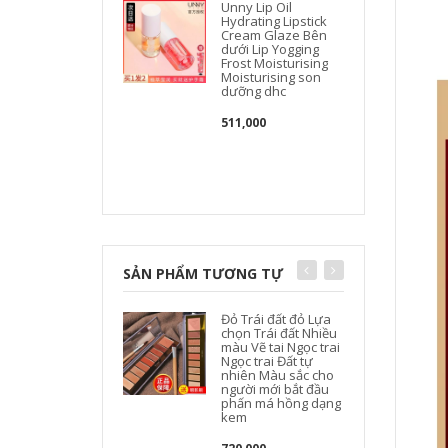
Unny Lip Oil
Hydrating Lipstick
Cream Glaze Bên
dưới Lip Yogging
Frost Moisturising
Moisturising son
dưỡng dhc
511,000
SẢN PHẨM TƯƠNG TỰ
Đỏ Trái đất đỏ Lựa
chọn Trái đất Nhiều
màu Vẽ tai Ngọc trai
Ngọc trai Đất tự
nhiên Màu sắc cho
người mới bắt đầu
phấn má hồng dạng
kem