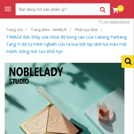
0
Toggle
navigation
TD-641888939049
Trang chủ
Trang điểm - MAKEUP
Phấn tạo khối
TIMAGE Bậc thầy sửa chữa độ bóng cao của Caitang Pantang
Tang Yi đã tự mình nghiên cứu ra loại bột lấp lánh ba màu một
mảnh, bóng mờ. tạo khối nyx