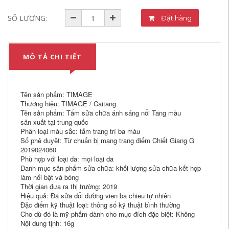
SỐ LƯỢNG:
Đặt hàng
MÔ TẢ CHI TIẾT
Tên sản phẩm: TIMAGE
Thương hiệu: TIMAGE / Caitang
Tên sản phẩm: Tấm sửa chữa ánh sáng nổi Tang màu
sản xuất tại trung quốc
Phân loại màu sắc: tấm trang trí ba màu
Số phê duyệt: Từ chuẩn bị mạng trang điểm Chiết Giang G
2019024060
Phù hợp với loại da: mọi loại da
Danh mục sản phẩm sửa chữa: khối lượng sửa chữa kết hợp
làm nổi bật và bóng
Thời gian đưa ra thị trường: 2019
Hiệu quả: Đã sửa đổi đường viền ba chiều tự nhiên
Đặc điểm kỹ thuật loại: thông số kỹ thuật bình thường
Cho dù đó là mỹ phẩm dành cho mục đích đặc biệt: Không
Nội dung tịnh: 16g