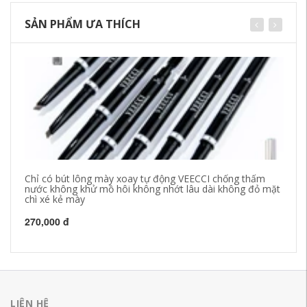
SẢN PHẨM ƯA THÍCH
Chỉ có bút lông mày xoay tự động VEECCI chống thấm
Ba
nước không khử mồ hôi không nhớt lâu dài không đỏ mặt
dư
chì xé kẻ mày
hà
270,000 đ
1,
LIÊN HỆ