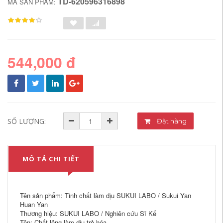
TD-620596316898
MÃ SẢN PHẨM:
544,000 đ
SỐ LƯỢNG:
Đặt hàng
MÔ TẢ CHI TIẾT
Tên sản phẩm: Tinh chất làm dịu SUKUI LABO / Sukui Yan
Huan Yan
Thương hiệu: SUKUI LABO / Nghiên cứu Sĩ Kế
Tên: Chất lỏng làm dịu trẻ hóa