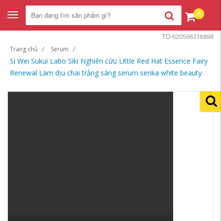
0
Toggle
navigation
TD-620596316898
Trang chủ
Serum
Si Wei Sukui Labo Siki Nghiên cứu Little Red Hat Essence Fairy
Renewal Làm dịu chai trắng sáng serum senka white beauty