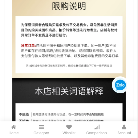
Home
Category
Wishlist
Comparison
Account