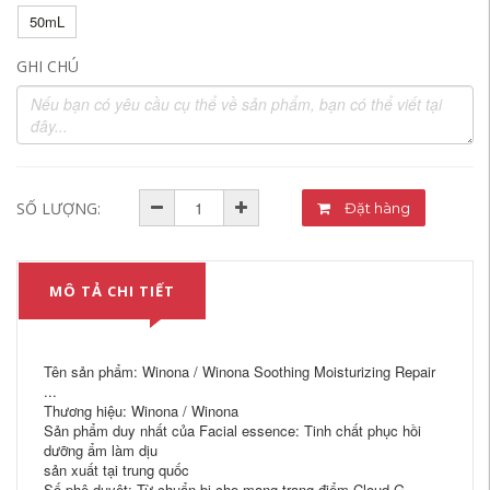
50mL
GHI CHÚ
SỐ LƯỢNG:
Đặt hàng
MÔ TẢ CHI TIẾT
Tên sản phẩm: Winona / Winona Soothing Moisturizing Repair
...
Thương hiệu: Winona / Winona
Sản phẩm duy nhất của Facial essence: Tinh chất phục hồi
dưỡng ẩm làm dịu
sản xuất tại trung quốc
Số phê duyệt: Từ chuẩn bị cho mạng trang điểm Cloud G