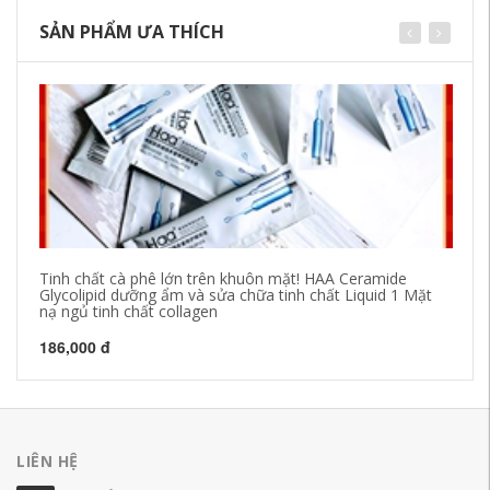
SẢN PHẨM ƯA THÍCH
Tinh chất cà phê lớn trên khuôn mặt! HAA Ceramide
Fu
Glycolipid dưỡng ẩm và sửa chữa tinh chất Liquid 1 Mặt
ch
nạ ngủ tinh chất collagen
64
186,000 đ
LIÊN HỆ