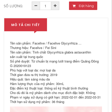
SỐ LƯỢNG:
Đặt hàng
MÔ TẢ CHI TIẾT
Tên sản phẩm: Facelive / Facelive Glycyrrhiza ...
Thương hiệu: Facelive / Fei Sini
Tên sản phẩm: Tinh chất Glycyrrhiza glabra astaxanthin
sản xuất tại trung quốc
Số phê duyệt: Từ chuẩn bị mạng lưới trang điểm Quảng Đông
G 2020019123
Phù hợp với loại da: mọi loại da
Thời gian đưa ra thị trường: 2019
Hiệu quả: làm sáng màu da
Hàm lượng thực của mỹ phẩm: 30mL
Đặc điểm kỹ thuật loại: thông số kỹ thuật bình thường
Cho dù đó là mỹ phẩm dành cho mục đích đặc biệt: Không
Phạm vi ngày sử dụng có giới hạn: 2022-02-01 đến 2022-03-31
Thời hạn sử dụng mỹ phẩm: 36 tháng