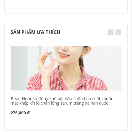
SẢN PHẨM ƯA THÍCH
Bean Nonosa đông khô bột sửa chữa tinh chất khuôn
Tr
mặt khép kín lỗ chân lông serum trắng da hàn quốc
se
ch
276,000 đ
85