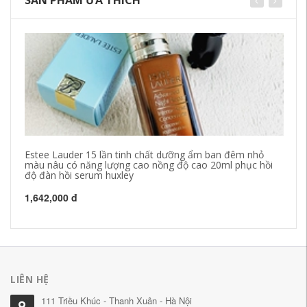
Estee Lauder 15 lần tinh chất dưỡng ẩm ban đêm nhỏ
CM
màu nâu có năng lượng cao nồng độ cao 20ml phục hồi
dư
độ đàn hồi serum huxley
lỗ
1,642,000 đ
34
LIÊN HỆ
111 Triều Khúc - Thanh Xuân - Hà Nội