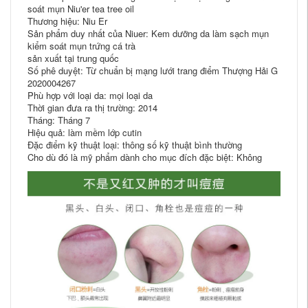
soát mụn Niu'er tea tree oil
Thương hiệu: Niu Er
Sản phẩm duy nhất của Niuer: Kem dưỡng da làm sạch mụn
kiểm soát mụn trứng cá trà
sản xuất tại trung quốc
Số phê duyệt: Từ chuẩn bị mạng lưới trang điểm Thượng Hải G
2020004267
Phù hợp với loại da: mọi loại da
Thời gian đưa ra thị trường: 2014
Tháng: Tháng 7
Hiệu quả: làm mềm lớp cutin
Đặc điểm kỹ thuật loại: thông số kỹ thuật bình thường
Cho dù đó là mỹ phẩm dành cho mục đích đặc biệt: Không