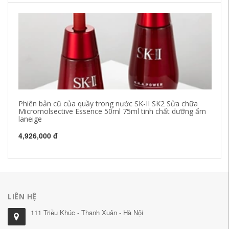
Phiên bản cũ của quầy trong nước SK-II SK2 Sửa chữa
L'
Micromolsective Essence 50ml 75ml tinh chất dưỡng ẩm
ẩ
laneige
só
d
4,926,000 đ
93
LIÊN HỆ
111 Triều Khúc - Thanh Xuân - Hà Nội