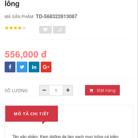
lông
TD-568322813087
MÃ SẢN PHẨM:
556,000 đ
SỐ LƯỢNG:
Đặt hàng
MÔ TẢ CHI TIẾT
Tên sản phẩm: Kem dưỡng da làm sạch mụn trứng cá kiểm