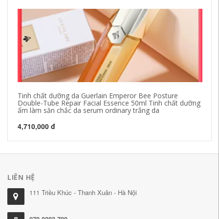
Tinh chất dưỡng da Guerlain Emperor Bee Posture
RO
Double-Tube Repair Facial Essence 50ml Tinh chất dưỡng
Tr
ẩm làm săn chắc da serum ordinary trắng da
Es
4,710,000 đ
51
LIÊN HỆ
111 Triều Khúc - Thanh Xuân - Hà Nội