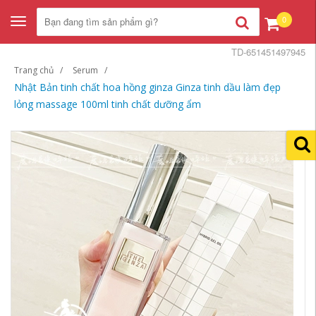
0
Toggle
navigation
TD-651451497945
Trang chủ
Serum
Nhật Bản tinh chất hoa hồng ginza Ginza tinh dầu làm đẹp
lỏng massage 100ml tinh chất dưỡng ẩm