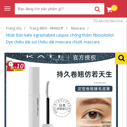
0
Toggle
navigation
TD-651527841016
Trang chủ
Trang điểm - MAKEUP
Mascara
Nhật Bản kate egrashabed caspse chống thấm fibloiolioliol
Dye chiều dài sợi chiều dài mascara chuốt mascara