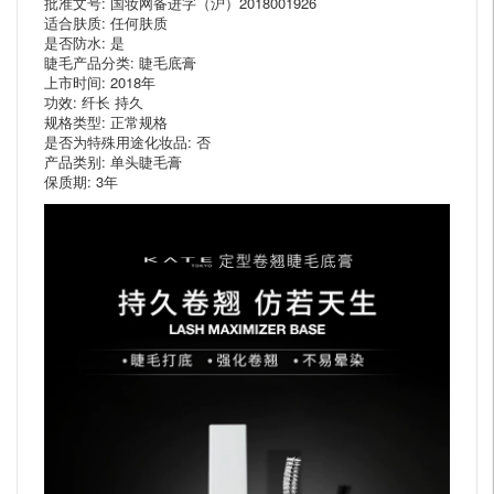
批准文号: 国妆网备进字（沪）2018001926
适合肤质: 任何肤质
是否防水: 是
睫毛产品分类: 睫毛底膏
上市时间: 2018年
功效: 纤长 持久
规格类型: 正常规格
是否为特殊用途化妆品: 否
产品类别: 单头睫毛膏
保质期: 3年