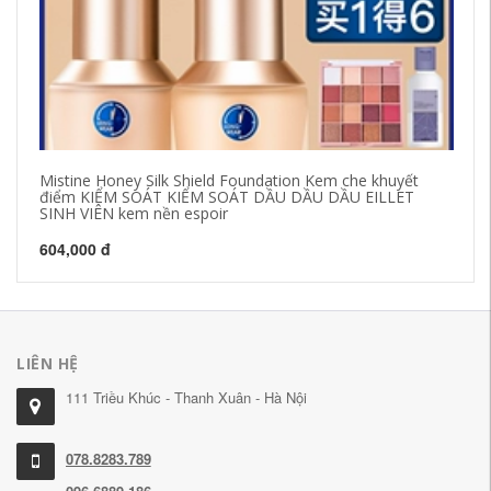
Mistine Honey Silk Shield Foundation Kem che khuyết
眉
điểm KIỂM SOÁT KIỂM SOÁT DẦU DẦU DẦU EILLET
ch
SINH VIÊN kem nền espoir
27
604,000 đ
LIÊN HỆ
111 Triều Khúc - Thanh Xuân - Hà Nội
078.8283.789