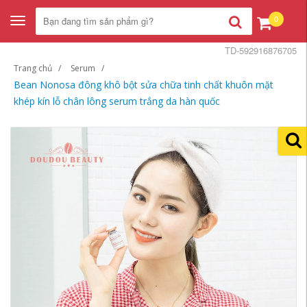
0
Toggle
navigation
TD-592916876705
Trang chủ
Serum
Bean Nonosa đông khô bột sửa chữa tinh chất khuôn mặt
khép kín lỗ chân lông serum trắng da hàn quốc