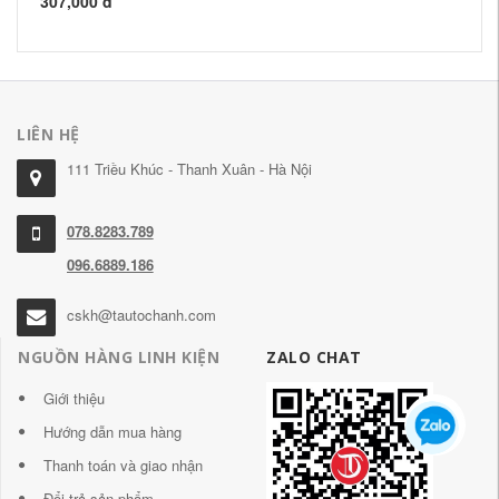
307,000 đ
97
LIÊN HỆ
111 Triều Khúc - Thanh Xuân - Hà Nội
078.8283.789
096.6889.186
cskh@tautochanh.com
NGUỒN HÀNG LINH KIỆN
ZALO CHAT
Giới thiệu
Hướng dẫn mua hàng
Thanh toán và giao nhận
Đổi trả sản phẩm