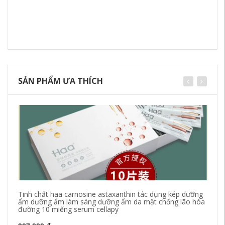
SẢN PHẨM ƯA THÍCH
Tinh chất haa carnosine astaxanthin tác dụng kép dưỡng
Úc
ẩm dưỡng ẩm làm sáng dưỡng ẩm da mặt chống lão hóa
Am
đường 10 miếng serum cellapy
ch