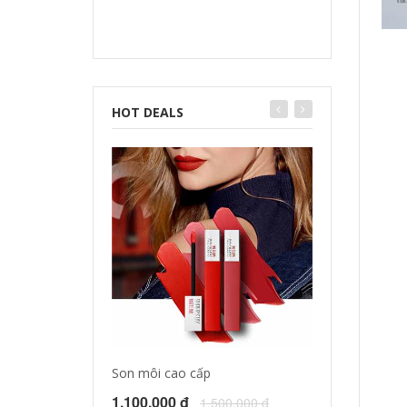
HOT DEALS
Son môi cao cấp
Tinh dầu dưỡng
1.100.000 đ
1.172.000 đ
1.500.000 đ
1