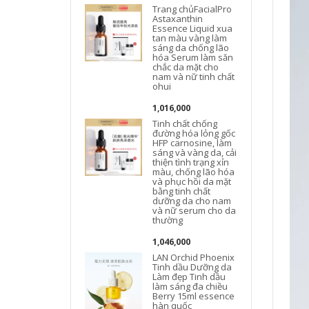
Trang chủFacialPro
Astaxanthin
Essence Liquid xua
tan màu vàng làm
sáng da chống lão
hóa Serum làm săn
chắc da mặt cho
nam và nữ tinh chất
ohui
1,016,000
Tinh chất chống
đường hóa lỏng gốc
HFP carnosine, làm
sáng và vàng da, cải
thiện tình trạng xỉn
màu, chống lão hóa
và phục hồi da mặt
bằng tinh chất
dưỡng da cho nam
và nữ serum cho da
thường
1,046,000
LAN Orchid Phoenix
Tinh dầu Dưỡng da
Làm đẹp Tinh dầu
làm sáng đa chiều
Berry 15ml essence
hàn quốc