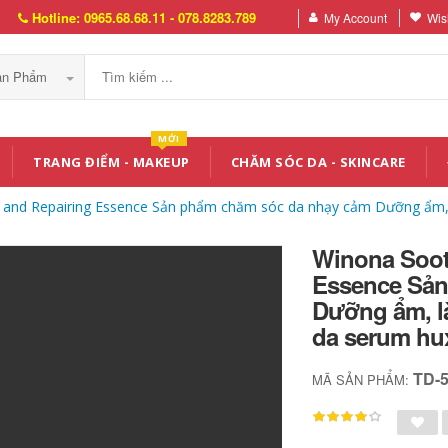
Hotline: 0965.68.68.11 - 078.8283.789
My Account
Wish
Sản Phẩm
MỚI
TRANG ĐIỂM - MAKEUP
CHĂM SÓC DA - SKINCARE
g and Repairing Essence Sản phẩm chăm sóc da nhạy cảm Dưỡng ẩm, 
Winona Soot
Essence Sản
Dưỡng ẩm, l
da serum hu
TD-
MÃ SẢN PHẨM: