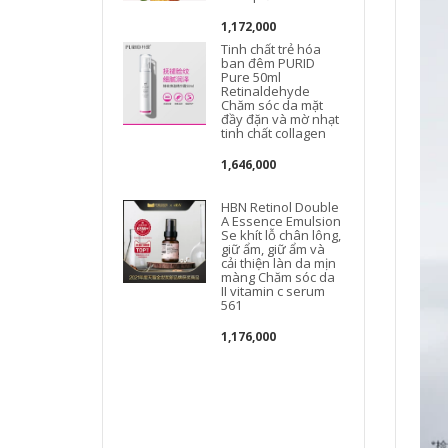
1,172,000
Tinh chất trẻ hóa
ban đêm PURID
Pure 50ml
Retinaldehyde
Chăm sóc da mặt
đầy đặn và mờ nhạt
tinh chất collagen
1,646,000
HBN Retinol Double
A Essence Emulsion
Se khít lỗ chân lông,
giữ ẩm, giữ ẩm và
cải thiện làn da mịn
màng Chăm sóc da
II vitamin c serum
561
1,176,000