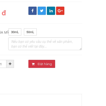
 đ
30mL
50mL
ỦA MỸ PHẨM:
Đặt hàng