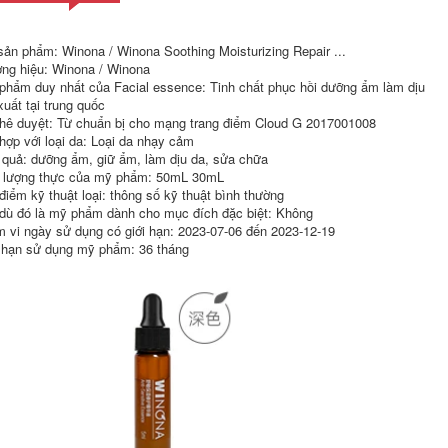
sản phẩm: Winona / Winona Soothing Moisturizing Repair ...
ng hiệu: Winona / Winona
phẩm duy nhất của Facial essence: Tinh chất phục hồi dưỡng ẩm làm dịu
xuất tại trung quốc
hê duyệt: Từ chuẩn bị cho mạng trang điểm Cloud G 2017001008
hợp với loại da: Loại da nhạy cảm
 quả: dưỡng ẩm, giữ ẩm, làm dịu da, sửa chữa
lượng thực của mỹ phẩm: 50mL 30mL
điểm kỹ thuật loại: thông số kỹ thuật bình thường
Sáu tinh chất
SK-II Chai Bạc Nhỏ
dù đó là mỹ phẩm dành cho mục đích đặc biệt: Không
peptide chống nếp
Tinh Chất Chăm Sóc
nhăn làm săn chắc
Da Mặt Sửa Chữa
 vi ngày sử dụng có giới hạn: 2023-07-06 đến 2023-12-19
inh chất axit
Các Điểm Dưỡng Ẩm
 hạn sử dụng mỹ phẩm: 36 tháng
hyaluronic cho
Làm Sáng Da Làm
khuôn mặt tinh chất
Sáng Da Sắc Tố
khử mặn cửa hàng
skllsk2 serum
hàng đầu trang web
innisfree trắng da
chính thức chăm sóc
da chính hãng
4,830,000
serum cellapy
207,000
Tinh dầu dưỡng ẩm
làm săn chắc da mặt
Tianlufen tinh dầu
PMPM Chiba Rose
dưỡng ẩm mặt bóng
Vitamin C Essential
đèn nhỏ tinh chất
Oil Dầu dưỡng da
dưỡng da ban đêm