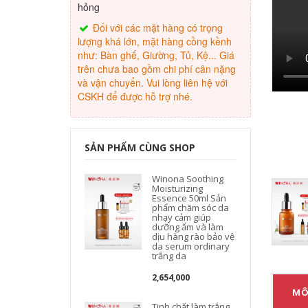
hỏng
Đối với các mặt hàng có trọng
lượng khá lớn, mặt hàng cồng kềnh
như: Bàn ghế, Giường, Tủ, Kệ... Giá
trên chưa bao gồm chi phí cân nặng
và vận chuyển. Vui lòng liên hệ với
CSKH để được hỗ trợ nhé.
SẢN PHẨM CÙNG SHOP
Winona Soothing
Moisturizing
Essence 50ml Sản
phẩm chăm sóc da
nhạy cảm giúp
dưỡng ẩm và làm
dịu hàng rào bảo vệ
da serum ordinary
trắng da
2,654,000
MÔ
Tinh chất làm trắng