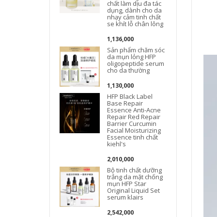
chất làm dịu đa tác
dụng, dành cho da
nhạy cảm tinh chất
se khít lỗ chân lông
1,136,000
Sản phẩm chăm sóc
da mụn lỏng HFP
oligopeptide serum
cho da thường
1,130,000
HFP Black Label
Base Repair
Essence Anti-Acne
Repair Red Repair
Barrier Curcumin
Facial Moisturizing
Essence tinh chất
kiehl's
2,010,000
Bộ tinh chất dưỡng
trắng da mặt chống
mụn HFP Star
Original Liquid Set
serum klairs
c
2,542,000