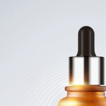
chất dưỡng trắng da
872,000
MonsterCode Beast
644,000
Code Xì Trum Tinh
Winona Soothing
dầu Đồng xanh
Moisturizing
Peptide Dầu dưỡng
Essence 50ml Sản
da mặt tinh chất
phẩm chăm sóc da
vitamin c
nhạy cảm giúp
dưỡng ẩm và làm
1,256,000
dịu hàng rào bảo vệ
Daimo Huayu
da serum ordinary
Ecdoin Repairing
trắng da
Lotion Stay Up All
Night Chăm sóc da
2,654,000
Khẩn cấp Hàng rào
PMPM (Khuyên
dưỡng ẩm làm sáng
dùng) Tinh dầu trà
da Tinh chất làm
đen Hoa hồng
sáng da tinh chất
Dưỡng da Tinh chất
dưỡng da mặt
350,000
Double Squalane
Lvyang Tender Pore
Essence Muscle
Large Repair
Foundation serum
Essence Artifact
luxury gold 24k
Thu nhỏ lỗ chân
lông Làm sạch sâu
560,000
Sản phẩm chăm sóc
Qiran Chai màu
da dành cho nam
hồng Cao nguyên
và nữ serum ahc
Tinh dầu Hoa hồng
xanh lá cây
Tăng cường Sửa
chữa Chống lão hóa