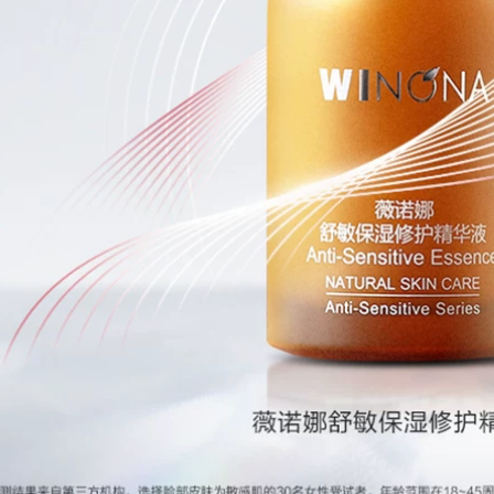
455,000
Chăm sóc da Dầu
Natural Hall Snow
Kiểm soát Da mặt
Essence Dưỡng ẩm
Tinh chất làm dịu
Bổ sung nước Khóa
serum ahc xanh lá
nước Tinh chất
cây
Dưỡng ẩm Dưỡng
ẩm Sửa chữa Mỹ
1,132,000
phẩm Chăm sóc da
5R Haiwang
Nữ tinh chất se khít
Essence Tam Host
lỗ chân lông
B5 Essence
Sensitive Axit
892,000
acurient nhẹ Hỗ trợ
Dòng Qian Huang!
Sửa chữa mặt Thị
Hãy để hiệu ứng
trấn tĩnh Da serum
chăm sóc da gấp đôi
tinh chất vàng
~ một tinh chất
glucan men xozan
600,000
serum trà xanh
innisfree
15 thành phần tinh
896,000
dầu hoa hồng trắng
chăm sóc da mặt
sửa chữa đáy da
Tinh chất Facelive /
làm dịu da nhạy
Faceni Astaxanthin
cảm làm săn chắc
Kem nền chống lão
chống lão hóa và
hóa Mặt tinh chất
loại bỏ mẩn đỏ
Sản phẩm chăm sóc
serum cấp nước cho
da làm mới chống
da khô
oxy hóa tinh chất
vitamin c