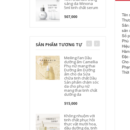
sáng da Winona
5ml tinh chất serum
Tên 
507,000
Thươ
Sản 
sản 
Số p
Phù 
SẢN PHẨM TƯƠNG TỰ
Hiệu
Hàm 
Đặc 
Meiling Fan Dầu
Cho 
dưỡng ẩm Camellia
Phụ nữ mang thai
Phạm
Dưỡng ẩm Dưỡng
t
Thời
ẩm cho da Sửa
chữa tinh chất Dầu
Sản phẩm chăm sóc
da cho phụ nữ
mang thai tinh chất
dưỡng da
515,000
Không nhuộm với
tinh chất phục hồi
thực vật mười hoa,
dầu dưỡng da, tinh