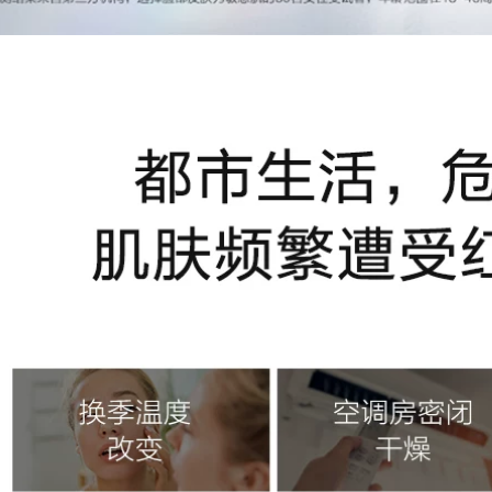
748,000
724,000
.800.000 đ