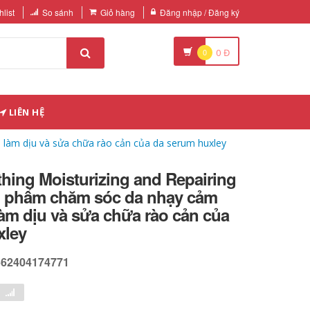
list
So sánh
Giỏ hàng
Đăng nhập / Đăng ký
0
0
Đ
LIÊN HỆ
làm dịu và sửa chữa rào cản của da serum huxley
hing Moisturizing and Repairing
 phẩm chăm sóc da nhạy cảm
àm dịu và sửa chữa rào cản của
xley
562404174771