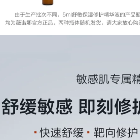
Tinh chất nâng cao
35ml tinh chất se
Nền tảng cơ mặt
khít lỗ chân lông
Tinh chất làm sáng
da serum ha b5
2,386,000
goodndoc
Tianlufen
Seabuckthorn
936,000
Double Extract
L'Oreal Men's
Essence làm sáng
Essence Lotion
da serum eucerin trị
Lotion Dưỡng ẩm
nám
Dưỡng ẩm Dưỡng
ẩm cho Da mặt
1,372,000
Dưỡng ẩm Sản
L-vc Vitamin C
phẩm Chăm sóc da
Essence Emulsion
Làm sáng các
Sản phẩm dưỡng
Đường nét mịn
ẩm làm sáng da gốc
màng serum klairs
lỏng 100ML serum
dưỡng ẩm
ahc màu hồng
936,000
219,000
Chất lỏng tinh chất
Oligopeptide stock
Truth oligopeptide
giải pháp để loại bỏ
làm giảm vết thâm
mụn trứng cá làm
mụn, thu nhỏ lỗ
mờ vết thâm mụn,
chân lông, chữa
sẹo mụn trứng cá,
mụn và loại bỏ tinh
sản phẩm chăm sóc
chất dưỡng da tinh
da mụn vùng kín,
hất trái cây cô đặc
tinh chất dưỡng da
inspire
mặt, nam và nữ tinh