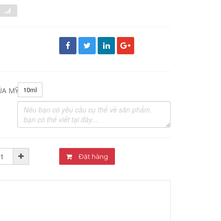
đ
10ml
ỦA MỸ PHẨM:
Đặt hàng