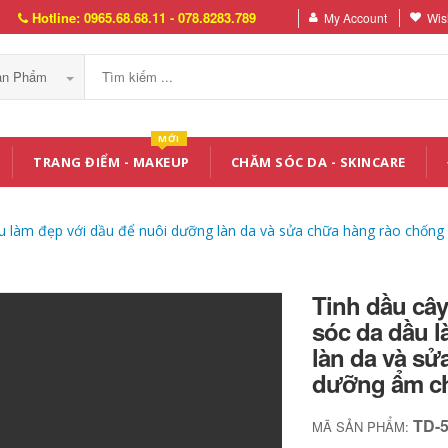
Hotline: 0965.68.68.11 - 078.8283.789
My Account
Wish
Sản Phẩm
MỚI
TRANG ĐIỂM - MAKEUP
CHĂM SÓC DA - SKINCARE
 dầu làm đẹp với dầu để nuôi dưỡng làn da và sửa chữa hàng rào chố
Tinh dầu cây
sóc da dầu 
làn da và sử
dưỡng ẩm ch
TD-
MÃ SẢN PHẨM: