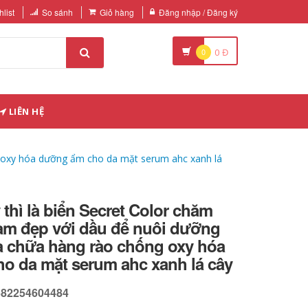
list
So sánh
Giỏ hàng
Đăng nhập / Đăng ký
0
0
Đ
LIÊN HỆ
ng oxy hóa dưỡng ẩm cho da mặt serum ahc xanh lá
 thì là biển Secret Color chăm
làm đẹp với dầu để nuôi dưỡng
a chữa hàng rào chống oxy hóa
o da mặt serum ahc xanh lá cây
582254604484