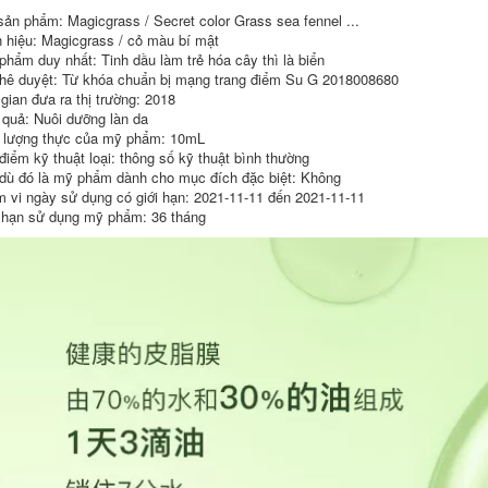
sản phẩm: Magicgrass / Secret color Grass sea fennel ...
Sáu tinh chất
SK-II Chai Bạc Nhỏ
 hiệu: Magicgrass / cỏ màu bí mật
peptide chống nếp
Tinh Chất Chăm Sóc
phẩm duy nhất: Tinh dầu làm trẻ hóa cây thì là biển
nhăn làm săn chắc
Da Mặt Sửa Chữa
hê duyệt: Từ khóa chuẩn bị mạng trang điểm Su G 2018008680
inh chất axit
Các Điểm Dưỡng Ẩm
hyaluronic cho
Làm Sáng Da Làm
 gian đưa ra thị trường: 2018
khuôn mặt tinh chất
Sáng Da Sắc Tố
 quả: Nuôi dưỡng làn da
khử mặn cửa hàng
skllsk2 serum
lượng thực của mỹ phẩm: 10mL
hàng đầu trang web
innisfree trắng da
chính thức chăm sóc
điểm kỹ thuật loại: thông số kỹ thuật bình thường
da chính hãng
4,830,000
dù đó là mỹ phẩm dành cho mục đích đặc biệt: Không
serum cellapy
 vi ngày sử dụng có giới hạn: 2021-11-11 đến 2021-11-11
Tinh dầu dưỡng ẩm
làm săn chắc da mặt
 hạn sử dụng mỹ phẩm: 36 tháng
207,000
Tianlufen tinh dầu
PMPM Chiba Rose
dưỡng ẩm mặt bóng
Vitamin C Essential
đèn nhỏ tinh chất
Oil Dầu dưỡng da
dưỡng da ban đêm
Tinh chất nâng cao
35ml tinh chất se
Nền tảng cơ mặt
khít lỗ chân lông
Tinh chất làm sáng
da serum ha b5
2,386,000
goodndoc
Tianlufen
Seabuckthorn
936,000
Double Extract
L'Oreal Men's
Essence làm sáng
Essence Lotion
da serum eucerin trị
Lotion Dưỡng ẩm
nám
Dưỡng ẩm Dưỡng
ẩm cho Da mặt
1,372,000
Dưỡng ẩm Sản