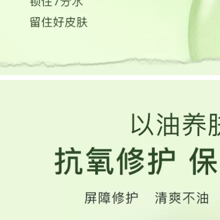
L-vc Vitamin C
phẩm Chăm sóc da
Essence Emulsion
Làm sáng các
Sản phẩm dưỡng
Đường nét mịn
ẩm làm sáng da gốc
màng serum klairs
lỏng 100ML serum
dưỡng ẩm
ahc màu hồng
936,000
219,000
Chất lỏng tinh chất
Oligopeptide stock
Truth oligopeptide
giải pháp để loại bỏ
làm giảm vết thâm
mụn trứng cá làm
mụn, thu nhỏ lỗ
mờ vết thâm mụn,
chân lông, chữa
sẹo mụn trứng cá,
mụn và loại bỏ tinh
sản phẩm chăm sóc
chất dưỡng da tinh
da mụn vùng kín,
hất trái cây cô đặc
tinh chất dưỡng da
inspire
mặt, nam và nữ tinh
chất dưỡng trắng da
872,000
MonsterCode Beast
644,000
Code Xì Trum Tinh
Winona Soothing
dầu Đồng xanh
Moisturizing
Peptide Dầu dưỡng
Essence 50ml Sản
da mặt tinh chất
phẩm chăm sóc da
vitamin c
nhạy cảm giúp
dưỡng ẩm và làm
1,256,000
dịu hàng rào bảo vệ
Daimo Huayu
da serum ordinary
Ecdoin Repairing
trắng da
Lotion Stay Up All