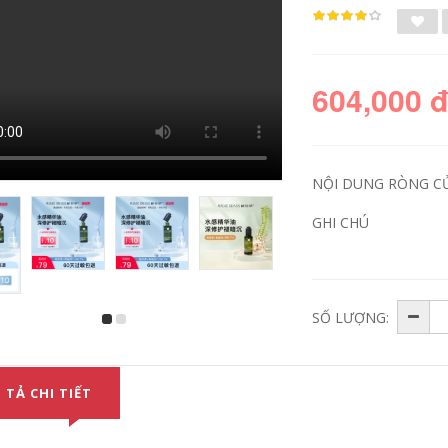
604,000 
NỘI DUNG RÒNG C
GHI CHÚ
HBN Retinol Double
Tinh chất Facelive /
SỐ LƯỢNG:
A Essence Emulsion
Faceni Astaxanthin
Se khít lỗ chân lông,
Kem nền chống lão
giữ ẩm, giữ ẩm và
hóa Mặt tinh chất
cải thiện làn da mịn
Sản phẩm chăm sóc
màng Chăm sóc da
da làm mới chống
II vitamin c serum
oxy hóa tinh chất
 TẢ CHI TIẾT
561
vitamin c
1,176,000
724,000