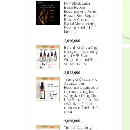
HFP Black Label
Base Repair
Essence Anti-Acne
Repair Red Repair
Barrier Curcumin
Facial Moisturizing
Essence tinh chất
kiehl's
2,010,000
Bộ tinh chất dưỡng
trắng da mặt chống
mụn HFP Star
Original Liquid Set
serum klairs
c
2,542,000
Trang chủFacialPro
Astaxanthin
Essence Liquid xua
tan màu vàng làm
sáng da chống lão
hóa Serum làm săn
chắc da mặt cho
nam và nữ tinh chất
ohui
1,016,000
Tinh chất chống