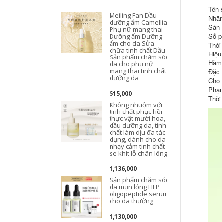
Tên 
Meiling Fan Dầu
Nhãn
dưỡng ẩm Camellia
Sản 
Phụ nữ mang thai
Số p
Dưỡng ẩm Dưỡng
t
ẩm cho da Sửa
Thời
chữa tinh chất Dầu
Hiệu
Sản phẩm chăm sóc
Hàm 
da cho phụ nữ
mang thai tinh chất
Đặc 
dưỡng da
Cho 
Phạm
515,000
Thời
Không nhuộm với
tinh chất phục hồi
thực vật mười hoa,
dầu dưỡng da, tinh
chất làm dịu đa tác
dụng, dành cho da
nhạy cảm tinh chất
se khít lỗ chân lông
1,136,000
Sản phẩm chăm sóc
da mụn lỏng HFP
oligopeptide serum
cho da thường
1,130,000