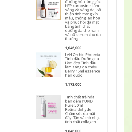
đường hóa lỏng gốc
HFP carnosine, làm
sáng và vàng da, cải
thiện tình trạng xỉn
màu, chống lão hóa
và phục hồi da mặt
bằng tinh chất
dưỡng da cho nam
và nữ serum cho da
thường
1,046,000
LAN Orchid Phoenix
Tinh dầu Dưỡng da
Làm đẹp Tinh dầu
làm sáng đa chiều
Berry 15ml essence
hàn quốc
1,172,000
Tinh chất trẻ hóa
ban đêm PURID
Pure 50ml
Retinaldehyde
Chăm sóc da mặt
đầy đặn và mờ nhạt
tinh chất collagen
1,646,000