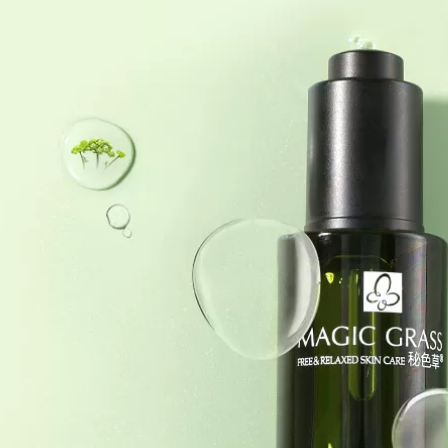
Night Chăm sóc da
2,654,000
Khẩn cấp Hàng rào
PMPM (Khuyên
dưỡng ẩm làm sáng
dùng) Tinh dầu trà
da Tinh chất làm
đen Hoa hồng
sáng da tinh chất
Dưỡng da Tinh chất
dưỡng da mặt
350,000
Double Squalane
Lvyang Tender Pore
Essence Muscle
Large Repair
Foundation serum
Essence Artifact
luxury gold 24k
Thu nhỏ lỗ chân
lông Làm sạch sâu
560,000
Sản phẩm chăm sóc
Qiran Chai màu
da dành cho nam
hồng Cao nguyên
và nữ serum ahc
Tinh dầu Hoa hồng
xanh lá cây
Tăng cường Sửa
chữa Chống lão hóa
455,000
Chăm sóc da Dầu
Natural Hall Snow
Kiểm soát Da mặt
Essence Dưỡng ẩm
Tinh chất làm dịu
Bổ sung nước Khóa
serum ahc xanh lá
nước Tinh chất
cây
Dưỡng ẩm Dưỡng
ẩm Sửa chữa Mỹ
1,132,000
phẩm Chăm sóc da
Nữ tinh chất se khít
lỗ chân lông
5R Haiwang
Essence Tam Host
892,000
B5 Essence
Sensitive Axit