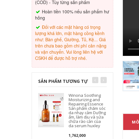
(COD) - Tùy từng sản phẩm
Hoàn tiền 100% nếu sản phẩm hư
hỏng
Đối với các mặt hàng có trọng
lượng khá lớn, mặt hàng cồng kềnh
như: Bàn ghế, Giường, Tủ, Kệ... Giá
trên chưa bao gồm chi phí cân nặng
và vận chuyển. Vui lòng liên hệ với
CSKH để được hỗ trợ nhé.
SẢN PHẨM TƯƠNG TỰ
Winona Soothing
Moisturizing and
Repairing Essence
Sản phẩm chăm sóc
da nhạy cảm Dưỡng
ẩm, làm dịu và sửa
chữa rào cản của
MÔ
da serum huxley
1,762,000