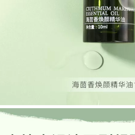
acurient nhẹ Hỗ trợ
Dòng Qian Huang!
Sửa chữa mặt Thị
Hãy để hiệu ứng
trấn tĩnh Da serum
chăm sóc da gấp đôi
tinh chất vàng
~ một tinh chất
glucan men xozan
600,000
serum trà xanh
innisfree
896,000