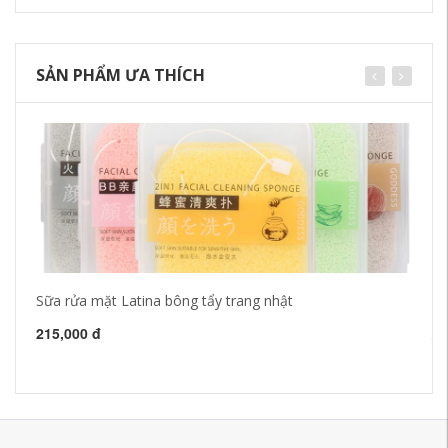
SẢN PHẨM ƯA THÍCH
Sữa rửa mặt Latina bông tẩy trang nhật
Yo
ph
jo
215,000 đ
21