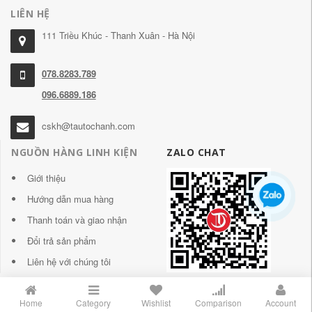
LIÊN HỆ
111 Triều Khúc - Thanh Xuân - Hà Nội
078.8283.789
096.6889.186
cskh@tautochanh.com
NGUỒN HÀNG LINH KIỆN
ZALO CHAT
Giới thiệu
Hướng dẫn mua hàng
Thanh toán và giao nhận
Đổi trả sản phẩm
Liên hệ với chúng tôi
Home
Category
Wishlist
Comparison
Account