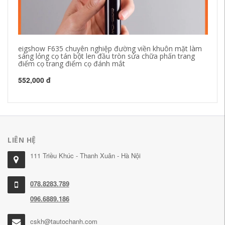
eigshow F635 chuyên nghiệp đường viền khuôn mặt làm
Fa
sáng lỏng cọ tán bột len ​​đầu tròn sửa chữa phấn trang
mà
điểm cọ trang điểm cọ đánh mắt
mà
552,000 đ
21
LIÊN HỆ
111 Triều Khúc - Thanh Xuân - Hà Nội
078.8283.789
096.6889.186
cskh@tautochanh.com