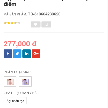
điểm
TD-613604233620
MÃ SẢN PHẨM:
277,000 đ
PHÂN LOẠI MÀU:
CHẤT LIỆU BÀN CHẢI:
Sợi nhân tạo