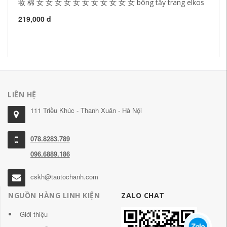
妆 棉 女 女 女 女 女 女 女 女 女 女 女 bông tẩy trang elkos
Ph
dạ
bô
219,000 đ
29
LIÊN HỆ
111 Triều Khúc - Thanh Xuân - Hà Nội
078.8283.789
096.6889.186
cskh@tautochanh.com
NGUỒN HÀNG LINH KIỆN
ZALO CHAT
Giới thiệu