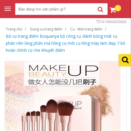
0
Toggle
navigation
TD-613604233620
Trang chủ
Dụng cụ trang điểm
Cọ - Mút trang điểm
Bộ cọ trang điểm Boquanya bộ công cụ đánh bóng mắt cọ
phấn nền lỏng phấn má hồng cọ môi cọ lông mày làm đẹp 7 bộ
hoàn chỉnh cọ che khuyết điểm