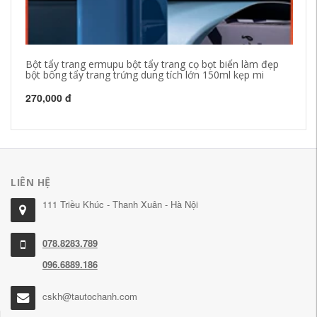
Bột tẩy trang ermupu bột tẩy trang cọ bọt biển làm đẹp
Gỗ
bột bông tẩy trang trứng dung tích lớn 150ml kẹp mi
mộ
el
270,000 đ
27
LIÊN HỆ
111 Triều Khúc - Thanh Xuân - Hà Nội
078.8283.789
096.6889.186
cskh@tautochanh.com