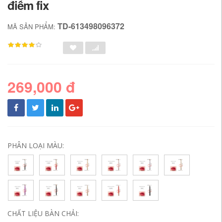
điểm fix
TD-613498096372
MÃ SẢN PHẨM:
269,000 đ
PHÂN LOẠI MÀU:
CHẤT LIỆU BÀN CHẢI: