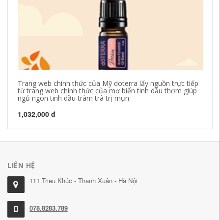
Trang web chính thức của Mỹ doterra lấy nguồn trực tiếp
10
từ trang web chính thức của mơ biển tinh dầu thơm giúp
to
ngủ ngon tinh dầu tràm trà trị mụn
tồ
1,032,000 đ
18
LIÊN HỆ
111 Triều Khúc - Thanh Xuân - Hà Nội
078.8283.789