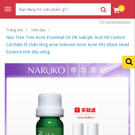
0
Toggle
navigation
TD-640806462004
Trang chủ
Tinh dầu
Niur Tree Tree Acne Essential Oil 2% Salicylic Acid Oil Control
Cải thiện lỗ chân lông acne Indisnen Acne Acne Pits Black Head
Essence tinh dầu xông