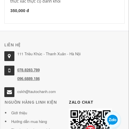
thức xác thực cọ đánh khối
30
350,000 đ
LIÊN HỆ
111 Triều Khúc - Thanh Xuân - Hà Nội
078.8283.789
096.6889.186
cskh@tautochanh.com
NGUỒN HÀNG LINH KIỆN
ZALO CHAT
Giới thiệu
Hướng dẫn mua hàng