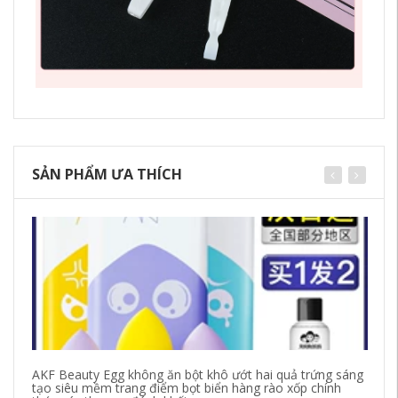
SẢN PHẨM ƯA THÍCH
AKF Beauty Egg không ăn bột khô ướt hai quả trứng sáng
O
tạo siêu mềm trang điểm bọt biển hàng rào xốp chính
bấ