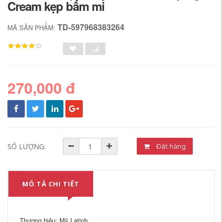
Cream kẹp bấm mi
TD-597968383264
MÃ SẢN PHẨM:
270,000 đ
SỐ LƯỢNG:
Đặt hàng
MÔ TẢ CHI TIẾT
Thương hiệu: Mỹ Latinh