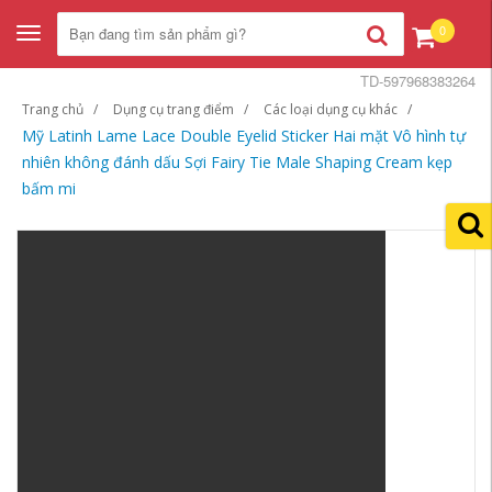
0
Toggle
navigation
TD-597968383264
Trang chủ
Dụng cụ trang điểm
Các loại dụng cụ khác
Mỹ Latinh Lame Lace Double Eyelid Sticker Hai mặt Vô hình tự
nhiên không đánh dấu Sợi Fairy Tie Male Shaping Cream kẹp
bấm mi