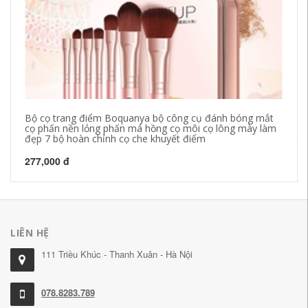
Bộ cọ trang điểm Boquanya bộ công cụ đánh bóng mắt
Wa
cọ phấn nền lỏng phấn má hồng cọ môi cọ lông mày làm
sạ
đẹp 7 bộ hoàn chỉnh cọ che khuyết điểm
tẩ
277,000 đ
20
LIÊN HỆ
111 Triều Khúc - Thanh Xuân - Hà Nội
078.8283.789