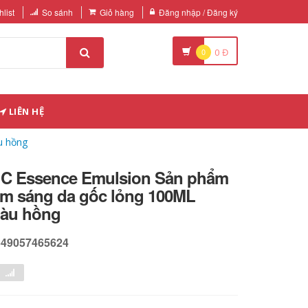
list
So sánh
Giỏ hàng
Đăng nhập / Đăng ký
0
0
Đ
LIÊN HỆ
u hồng
n C Essence Emulsion Sản phẩm
m sáng da gốc lỏng 100ML
màu hồng
649057465624