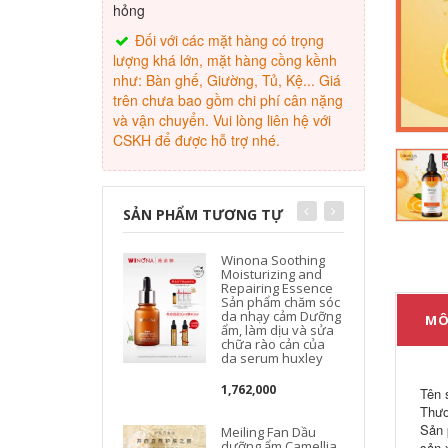
hỏng
Đối với các mặt hàng có trọng
lượng khá lớn, mặt hàng cồng kềnh
như: Bàn ghế, Giường, Tủ, Kệ... Giá
trên chưa bao gồm chi phí cân nặng
và vận chuyển. Vui lòng liên hệ với
CSKH để được hỗ trợ nhé.
SẢN PHẨM TƯƠNG TỰ
Winona Soothing
Moisturizing and
Repairing Essence
Sản phẩm chăm sóc
da nhạy cảm Dưỡng
MÔ
ẩm, làm dịu và sửa
chữa rào cản của
da serum huxley
1,762,000
Tên 
Thươ
Sản 
Meiling Fan Dầu
dưỡng ẩm Camellia
sản 