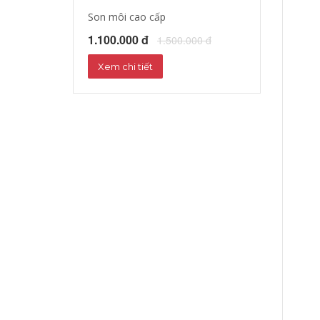
Son môi cao cấp
Tinh dầu dưỡng
1.100.000 đ
1.172.000 đ
1.500.000 đ
1
Xem chi tiết
Xem chi tiết