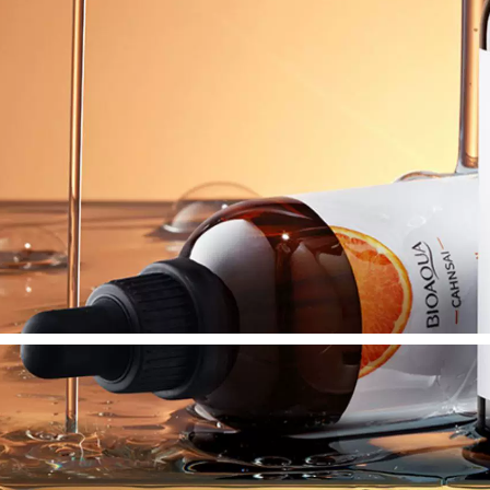
da Tinh chất làm
560,000
sáng da tinh chất
Qiran Chai màu
hồng Cao nguyên
350,000
Tinh dầu Hoa hồng
Lvyang Tender Pore
Tăng cường Sửa
Large Repair
chữa Chống lão hóa
Essence Artifact
Chăm sóc da Dầu
Thu nhỏ lỗ chân
Kiểm soát Da mặt
lông Làm sạch sâu
Tinh chất làm dịu
Sản phẩm chăm sóc
serum ahc xanh lá
da dành cho nam
cây
và nữ serum ahc
xanh lá cây
1,132,000
5R Haiwang
455,000
Essence Tam Host
Natural Hall Snow
B5 Essence
Essence Dưỡng ẩm
Sensitive Axit
Bổ sung nước Khóa
acurient nhẹ Hỗ trợ
nước Tinh chất
Sửa chữa mặt Thị
Dưỡng ẩm Dưỡng
trấn tĩnh Da serum
ẩm Sửa chữa Mỹ
tinh chất vàng
phẩm Chăm sóc da
Nữ tinh chất se khít
600,000
lỗ chân lông
892,000
15 thành phần tinh
dầu hoa hồng trắng
chăm sóc da mặt
Dòng Qian Huang!
sửa chữa đáy da
Hãy để hiệu ứng
làm dịu da nhạy