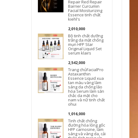
Repair Red Repair
Barrier Curcumin
Facial Moisturizing
Essence tinh chất
kiehl's
2,010,000
Bộ tinh chất dưỡng
trắng da mặt chống
mụn HFP Star
Original Liquid Set
serum klairs
c
2,542,000
Trang chủFacialPro
Astaxanthin
Essence Liquid xua
tan màu vàng làm
sáng da chống lão
hóa Serum làm săn
chắc da mặt cho
nam và nữ tinh chất
ohui
1,016,000
Tinh chất chống
đường hóa lỏng gốc
HFP carnosine, làm
sáng và vàng da, cải
thiện tình trạng xỉn