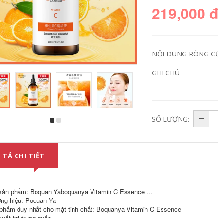
219,000 
NỘI DUNG RÒNG C
GHI CHÚ
SỐ LƯỢNG:
HBN Retinol Double
Tinh chất Facelive /
A Essence Emulsion
Faceni Astaxanthin
Se khít lỗ chân lông,
Kem nền chống lão
giữ ẩm, giữ ẩm và
hóa Mặt tinh chất
cải thiện làn da mịn
Sản phẩm chăm sóc
 TẢ CHI TIẾT
màng Chăm sóc da
da làm mới chống
II vitamin c serum
oxy hóa tinh chất
561
vitamin c
1,176,000
724,000
sản phẩm: Boquan Yaboquanya Vitamin C Essence ...
ng hiệu: Poquan Ya
phẩm duy nhất cho mặt tinh chất: Boquanya Vitamin C Essence
Sáu tinh chất
SK-II Chai Bạc Nhỏ
peptide chống nếp
Tinh Chất Chăm Sóc
xuất tại trung quốc