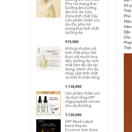
Phụ nữ mang thai
Số p
Dưỡng ẩm Dưỡng
t
Thời
ẩm cho da Sửa
Phù h
chữa tinh chất Dầu
Sản phẩm chăm sóc
Hiệu
da cho phụ nữ
Hàm 
mang thai tinh chất
Đặc 
dưỡng da
Cho 
515,000
Phạm
Thời
Không nhuộm với
tinh chất phục hồi
thực vật mười hoa,
dầu dưỡng da, tinh
chất làm dịu đa tác
dụng, dành cho da
nhạy cảm tinh chất
se khít lỗ chân lông
1,136,000
Sản phẩm chăm sóc
da mụn lỏng HFP
oligopeptide serum
cho da thường
1,130,000
HFP Black Label
Base Repair
Essence Anti-Acne