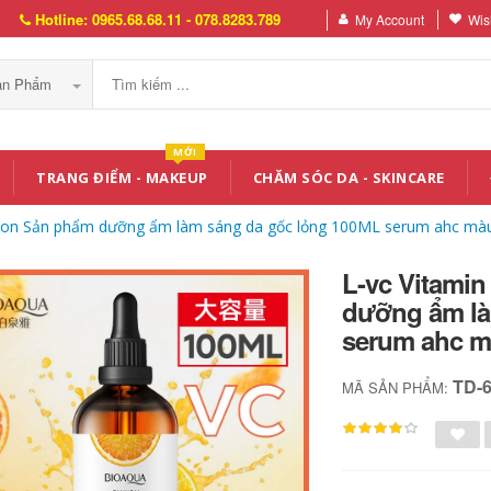
Hotline: 0965.68.68.11 - 078.8283.789
My Account
Wish
Sản Phẩm
MỚI
TRANG ĐIỂM - MAKEUP
CHĂM SÓC DA - SKINCARE
sion Sản phẩm dưỡng ẩm làm sáng da gốc lỏng 100ML serum ahc mà
L-vc Vitami
dưỡng ẩm là
serum ahc 
TD-
MÃ SẢN PHẨM: