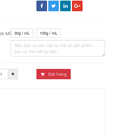
đ
30g / mL
100g / mL
ỦA MỸ PHẨM:
Đặt hàng