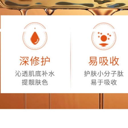
chăm sóc da gấp đôi
cảm làm săn chắc
~ một tinh chất
chống lão hóa và
glucan men xozan
loại bỏ mẩn đỏ
serum trà xanh
serum cấp nước cho
innisfree
da khô
896,000
748,000