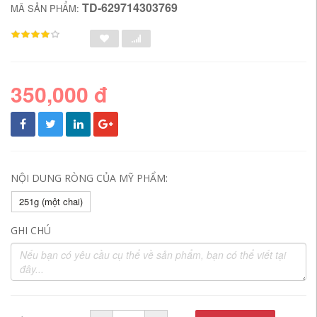
TD-629714303769
MÃ SẢN PHẨM:
350,000 đ
NỘI DUNG RÒNG CỦA MỸ PHẨM:
251g (một chai)
GHI CHÚ