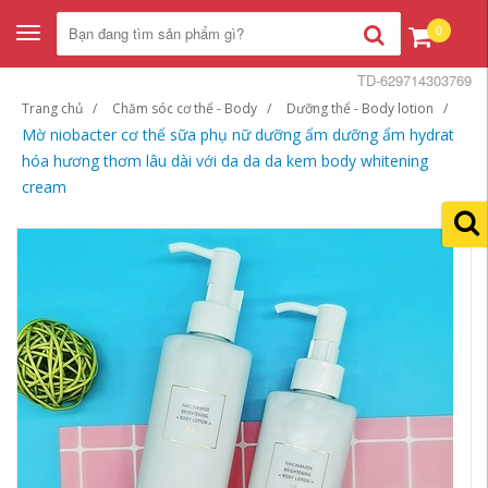
0
Toggle
navigation
TD-629714303769
Trang chủ
Chăm sóc cơ thể - Body
Dưỡng thể - Body lotion
Mờ niobacter cơ thể sữa phụ nữ dưỡng ẩm dưỡng ẩm hydrat
hóa hương thơm lâu dài với da da da kem body whitening
cream