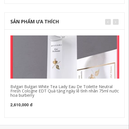
SẢN PHẨM ƯA THÍCH
Bvlgari Bulgari White Tea Lady Eau De Toilette Neutral
Va
Fresh Cologne EDT Quà tặng ngày lễ tình nhân 75ml nước
Wh
hoa burberry
40
2,610,000 đ
35