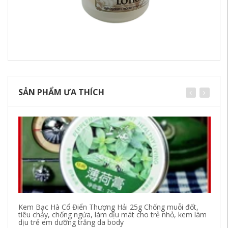
SẢN PHẨM ƯA THÍCH
Kem Bạc Hà Cổ Điển Thượng Hải 25g Chống muỗi đốt,
Ro
tiêu chảy, chống ngứa, làm dịu mát cho trẻ nhỏ, kem làm
dư
dịu trẻ em dưỡng trắng da body
Oo