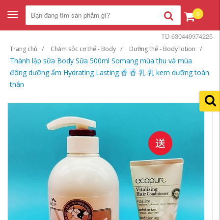
0
Toggle
navigation
TD-630449974225
Trang chủ
Chăm sóc cơ thể - Body
Dưỡng thể - Body lotion
Thành lập sữa Body Sữa 500ml Somang mùa thu và mùa
đông dưỡng ẩm Hydrating Lasting 香 香 乳 乳 kem dưỡng toàn
thân