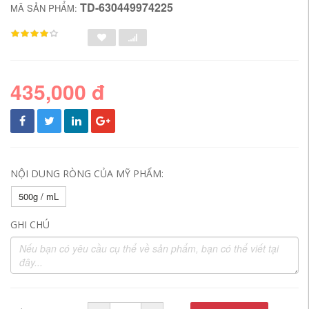
TD-630449974225
MÃ SẢN PHẨM:
435,000 đ
NỘI DUNG RÒNG CỦA MỸ PHẨM:
500g / mL
GHI CHÚ