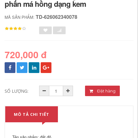
phấn má hồng dạng kem
TD-626062340078
MÃ SẢN PHẨM:
720,000 đ
SỐ LƯỢNG:
Đặt hàng
MÔ TẢ CHI TIẾT
Tên sản phẩm: đất đỏ