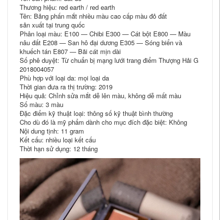
Thương hiệu: red earth / red earth
Tên: Bảng phấn mắt nhiều màu cao cấp màu đỏ đất
sản xuất tại trung quốc
Phân loại màu: E100 — Chibi E300 — Cát bột E800 — Màu
nâu đất E208 — San hô đại dương E305 — Sóng biển và
khuếch tán E807 — Bãi cát mịn dài
Số phê duyệt: Từ chuẩn bị mạng lưới trang điểm Thượng Hải G
2018004057
Phù hợp với loại da: mọi loại da
Thời gian đưa ra thị trường: 2019
Hiệu quả: Chỉnh sửa mắt dễ lên màu, không dễ mất màu
Số màu: 3 màu
Đặc điểm kỹ thuật loại: thông số kỹ thuật bình thường
Cho dù đó là mỹ phẩm dành cho mục đích đặc biệt: Không
Nội dung tịnh: 11 gram
Kết cấu: nhiều loại kết cấu
Thời hạn sử dụng: 12 tháng