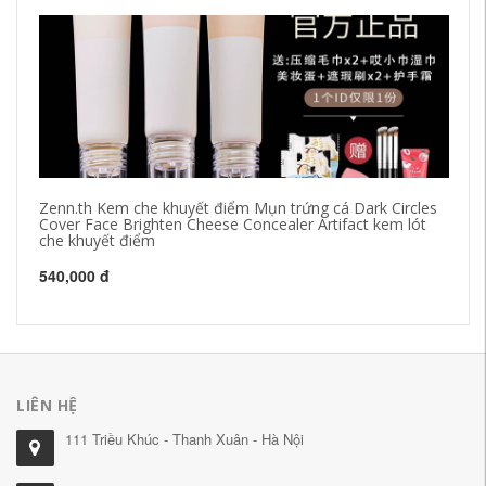
Zenn.th Kem che khuyết điểm Mụn trứng cá Dark Circles
Ke
Cover Face Brighten Cheese Concealer Artifact kem lót
ch
che khuyết điểm
mộ
540,000 đ
49
LIÊN HỆ
111 Triều Khúc - Thanh Xuân - Hà Nội