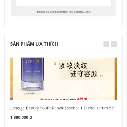
SẢN PHẨM ƯA THÍCH
Laneige Beauty Youth Repair Essence HD chai serum 561
Ch
Es
da
1,890,000 đ
41