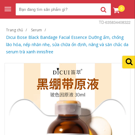
0
Toggle
navigation
TD-635834408322
Trang chủ
Serum
Dicui Bose Black Bandage Facial Essence Dưỡng ẩm, chống
lão hóa, nếp nhăn nhẹ, sửa chữa ổn định, nâng và săn chắc da
serum trà xanh innisfree