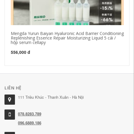
Mengda Yurun Baiyan Hyaluronic Acid Barrier Conditioning
L-
Replenishing Essence Repair Moisturizing Liquid 5 cái /
là
hộp serum cellapy
21
556,000 đ
LIÊN HỆ
111 Triều Khúc - Thanh Xuân - Hà Nội
078.8283.789
096.6889.186