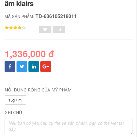
ẩm klairs
TD-636105218011
MÃ SẢN PHẨM:
1,336,000 đ
NỘI DUNG RÒNG CỦA MỸ PHẨM:
15g / ml
GHI CHÚ