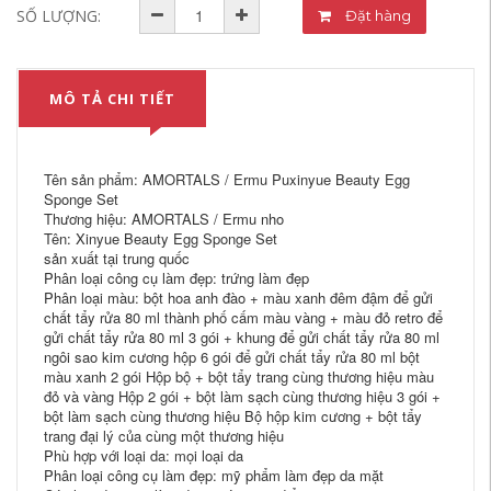
SỐ LƯỢNG:
Đặt hàng
MÔ TẢ CHI TIẾT
Tên sản phẩm: AMORTALS / Ermu Puxinyue Beauty Egg
Sponge Set
Thương hiệu: AMORTALS / Ermu nho
Tên: Xinyue Beauty Egg Sponge Set
sản xuất tại trung quốc
Phân loại công cụ làm đẹp: trứng làm đẹp
Phân loại màu: bột hoa anh đào + màu xanh đêm đậm để gửi
chất tẩy rửa 80 ml thành phố cấm màu vàng + màu đỏ retro để
gửi chất tẩy rửa 80 ml 3 gói + khung để gửi chất tẩy rửa 80 ml
ngôi sao kim cương hộp 6 gói để gửi chất tẩy rửa 80 ml bột
màu xanh 2 gói Hộp bộ + bột tẩy trang cùng thương hiệu màu
đỏ và vàng Hộp 2 gói + bột làm sạch cùng thương hiệu 3 gói +
bột làm sạch cùng thương hiệu Bộ hộp kim cương + bột tẩy
trang đại lý của cùng một thương hiệu
Phù hợp với loại da: mọi loại da
Phân loại công cụ làm đẹp: mỹ phẩm làm đẹp da mặt