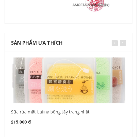
SẢN PHẨM ƯA THÍCH
Sữa rửa mặt Latina bông tẩy trang nhật
10
la
dụ
215,000 đ
27