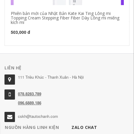
Phiên bản mới của Nhật Bản Kate Kai Ting Lông mi
Wa
Topping Cream Stepping Fiber Fiber Dày Lông mi miếng
sạ
kích mí
tẩ
503,000 đ
20
LIÊN HỆ
111 Triều Khúc - Thanh Xuân - Hà Nội
078.8283.789
096.6889.186
cskh@tautochanh.com
NGUỒN HÀNG LINH KIỆN
ZALO CHAT