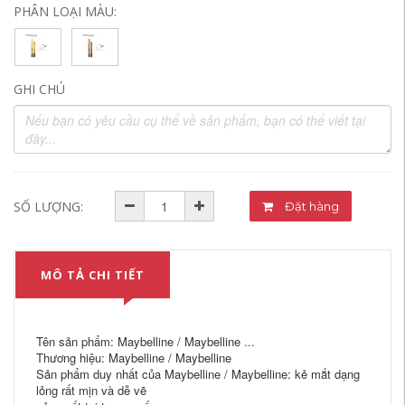
PHÂN LOẠI MÀU:
GHI CHÚ
SỐ LƯỢNG:
Đặt hàng
MÔ TẢ CHI TIẾT
Tên sản phẩm: Maybelline / Maybelline ...
Thương hiệu: Maybelline / Maybelline
Sản phẩm duy nhất của Maybelline / Maybelline: kẻ mắt dạng
lỏng rất mịn và dễ vẽ