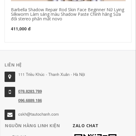
Barbella Shadow Repair Rod Skin Face Beginner Nữ Lying
Ho
Silkworm Làm sáng màu Shadow Paste Chính hãng Sửa
Cr
đổi stereo phấn mắt novo
St
411,000 đ
34
LIÊN HỆ
111 Triều Khúc - Thanh Xuân - Hà Nội
078.8283.789
096.6889.186
cskh@tautochanh.com
NGUỒN HÀNG LINH KIỆN
ZALO CHAT