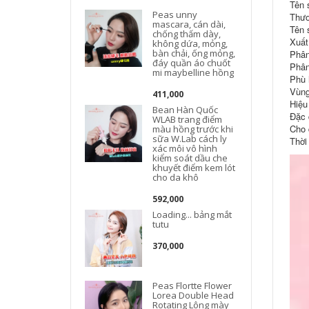
Tên 
Peas unny
Thươ
mascara, cán dài,
Tên 
chống thấm dày,
Xuất
không dứa, mỏng,
bàn chải, ống mỏng,
Phân
đáy quần áo chuốt
Phân
mi maybelline hồng
Phù h
Vùng
411,000
Hiệu
Bean Hàn Quốc
Đặc 
WLAB trang điểm
Cho 
màu hồng trước khi
sữa W.Lab cách ly
Thời
xác môi vô hình
kiểm soát dầu che
khuyết điểm kem lót
cho da khô
592,000
Loading... bảng mắt
tutu
370,000
Peas Flortte Flower
Lorea Double Head
Rotating Lông mày