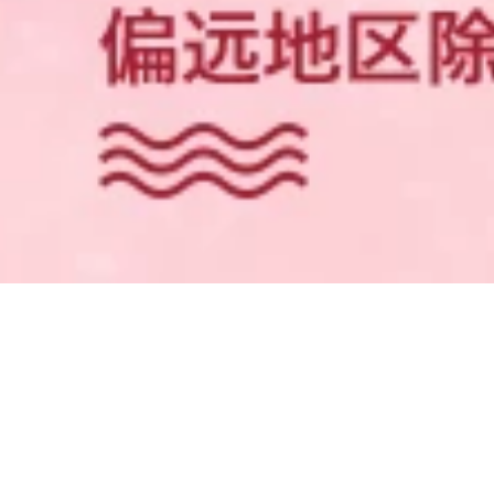
Lylolia Son môi Bút
Tạo Bút đỏ Hoa rơi
Lip Lines Matte Fog
bbia powder lipstick
350,000
Chì kẻ mày
Bean Hàn Quốc
Maybelline New
WLAB trang điểm
York Double
màu hồng trước khi
Triangle Eyebrow
sữa W.Lab cách ly
Pencil Powder bút
xác môi vô hình
vẽ chân mày
kiểm soát dầu che
khuyết điểm kem lót
cho da khô
644,000
592,000
Maybelline New
York Golden Fatty
Giant Big Coffee
Loading... bảng mắt
Mascara dày, cong,
tutu
dài, không gây lóa