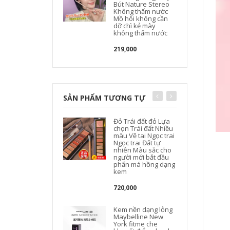
Bút Nature Stereo
Không thấm nước
Mồ hôi không cần
dỡ chì kẻ mày
không thấm nước
219,000
SẢN PHẨM TƯƠNG TỰ
Đỏ Trái đất đỏ Lựa
chọn Trái đất Nhiều
màu Vẽ tai Ngọc trai
Ngọc trai Đất tự
nhiên Màu sắc cho
người mới bắt đầu
phấn má hồng dạng
kem
720,000
Kem nền dạng lỏng
Maybelline New
York fitme che