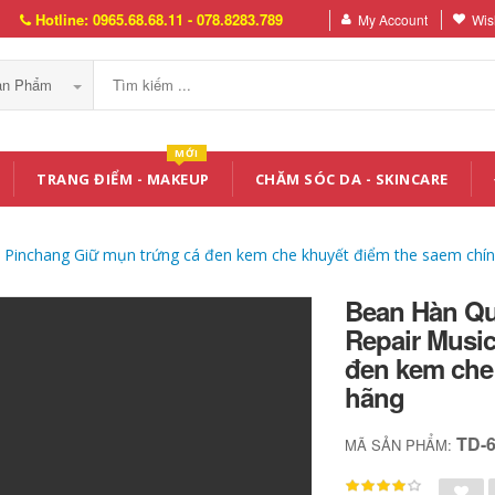
Hotline: 0965.68.68.11 - 078.8283.789
My Account
Wish
Sản Phẩm
MỚI
TRANG ĐIỂM - MAKEUP
CHĂM SÓC DA - SKINCARE
 Pinchang Giữ mụn trứng cá đen kem che khuyết điểm the saem chí
Bean Hàn Qu
Repair Musi
đen kem che
hãng
TD-
MÃ SẢN PHẨM: