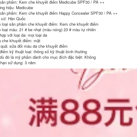
sản phẩm: Kem che khuyết điểm Medicube SPF30 / PA ++
Peas unny tự động
bút kẻ mắt đánh
Bean Japan Kiss Me
ng hiệu: Medicube
mông fine bên
Schisi Mei Thanh
sản phẩm: Kem che khuyết điểm Happy Concealer SPF30 / PA ++
trong bút kẻ mắt
niên ELUE Nâng cấp
 xứ: Hàn Quốc
tinh khiết Eye
Phiên bản Lasting
Novice nhiều màu
không thấm nước
 loại sản phẩm che khuyết điểm: Kem che khuyết điểm
tùy chọn kẻ mắt nâu
không đỏ mặt Đen
 loại màu: 21 # be nhạt (màu nóng) 23 # màu tự nhiên
Nâu kẻ mắt nước tốt
ợp với loại da: mọi loại da
411,000
 che khuyết điểm: mặt
556,000
Loading... chuốt mi
 quả: sửa đổi màu da che khuyết điểm
dài và cong
BEAN AMORTALS 尔
điểm kỹ thuật loại: thông số kỹ thuật bình thường
木木 女 女 女 女 女 纤
dù đó là mỹ phẩm dành cho mục đích đặc biệt: Không
水水 Curling Brown
620,000
Brown Chải nhỏ
 hạn sử dụng: 3 năm
không phải là tiếng
Peas Unny
nổ chuốt mi 4d
Pyrostlet chống
thấm nước chống
346,000
thấm lâu dài kẻ mày
BẠC BẠC CÔNG
NGHỆ PF Chất lỏng
411,000
khỏe mạnh Dầu làm
bằng da được bán
Chăm sóc không tối
Đậu gỗ 旯 旯 细 双 双
30ml kem nền
笔 笔 笔 笔 笔 笔 笔
catrice
双 笔 笔 笔 立 笔 立
笔 bút kẻ mày phẩy
772,000
sợi
289,000
Peas Flortte Flower