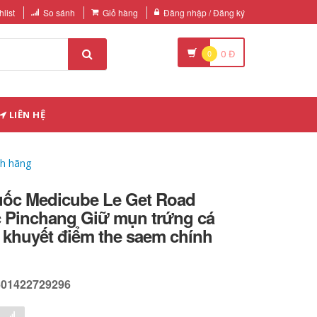
list
So sánh
Giỏ hàng
Đăng nhập / Đăng ký
0
0
Đ
LIÊN HỆ
nh hãng
ốc Medicube Le Get Road
c Pinchang Giữ mụn trứng cá
 khuyết điểm the saem chính
601422729296