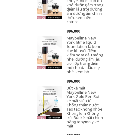
khuyết điểm cho da
khô dưỡng ẩm trang
điểm lâu trôi dưỡng
ẩm dưỡng ẩm chính
thức kem nền
catrice
896,000
Maybelline New
York fitme liquid
foundation là kem
che khuyết điểm
kiểm soát dầu mỏng
nhẹ, dưỡng ẩm lâu
trôi lớp trang điểm
mờ cho da dầu mẹ
nhé. kem bb
896,000
Bút kẻ mắt
Maybelline New
York Gold Pen Bút
kẻ mắt siêu tốt
Chống thấm nước
Tạo tác không nhòe
Không lem Không
trôi Bút kẻ mắt chính
hãng tonymoly kẻ
mắt