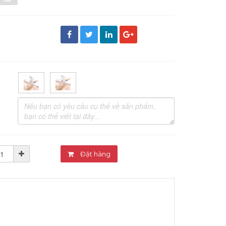
đ
Đặt hàng