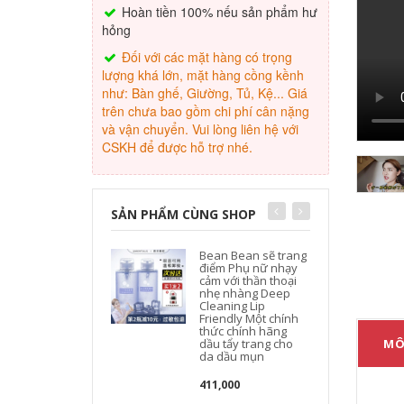
Hoàn tiền 100% nếu sản phẩm hư
hỏng
Đối với các mặt hàng có trọng
lượng khá lớn, mặt hàng cồng kềnh
như: Bàn ghế, Giường, Tủ, Kệ... Giá
trên chưa bao gồm chi phí cân nặng
và vận chuyển. Vui lòng liên hệ với
CSKH để được hỗ trợ nhé.
SẢN PHẨM CÙNG SHOP
Bean Bean sẽ trang
điểm Phụ nữ nhạy
cảm với thần thoại
nhẹ nhàng Deep
Cleaning Lip
Friendly Một chính
thức chính hãng
dầu tẩy trang cho
MÔ
da dầu mụn
411,000