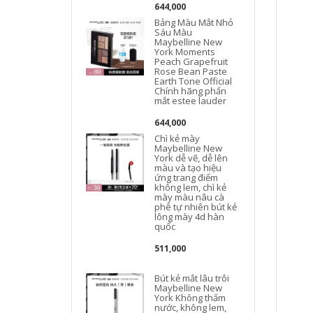
644,000
Bảng Màu Mắt Nhỏ
Sáu Màu
Maybelline New
York Moments
Peach Grapefruit
Rose Bean Paste
Earth Tone Official
Chính hãng phấn
mắt estee lauder
644,000
Chì kẻ mày
Maybelline New
York dễ vẽ, dễ lên
màu và tạo hiệu
ứng trang điểm
không lem, chì kẻ
mày màu nâu cà
phê tự nhiên bút kẻ
lông mày 4d hàn
quốc
511,000
Bút kẻ mắt lâu trôi
Maybelline New
York Không thấm
nước, không lem,