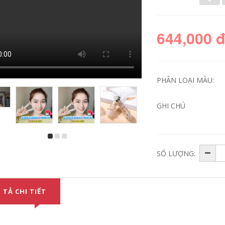
644,000 
PHÂN LOẠI MÀU:
GHI CHÚ
Peas không vui vẻ
Bean Pramy Bo Rui
giải trí Makeup
Beauty Makeup
SỐ LƯỢNG:
Black Box Powder
Spray Làm mát
Mềm tập trung rõ
Nước dưỡng ẩm
ràng và không kiểm
không dễ để làm
soát dầu lâu dài vô
cho trang điểm
hình phấn phủ cho
Spray 100ml xịt
 TẢ CHI TIẾT
da mụn
khoáng la roche
posay 300ml
411,000
491,000