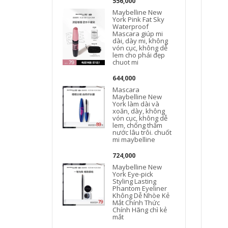
556,000
Maybelline New
York Pink Fat Sky
Waterproof
Mascara giúp mi
dài, dày mi, không
vón cục, không dễ
lem cho phái đẹp
chuot mi
644,000
Mascara
Maybelline New
York làm dài và
xoăn, dày, không
vón cục, không dễ
lem, chống thấm
nước lâu trôi. chuốt
mi maybelline
724,000
Maybelline New
York Eye-pick
Styling Lasting
Phantom Eyeliner
Không Dễ Nhòe Kẻ
Mắt Chính Thức
Chính Hãng chì kẻ
mắt