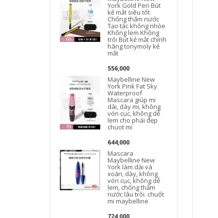
York Gold Pen Bút
kẻ mắt siêu tốt
Chống thấm nước
Tạo tác không nhòe
Không lem Không
trôi Bút kẻ mắt chính
hãng tonymoly kẻ
mắt
556,000
Maybelline New
York Pink Fat Sky
Waterproof
Mascara giúp mi
dài, dày mi, không
vón cục, không dễ
lem cho phái đẹp
chuot mi
644,000
Mascara
Maybelline New
York làm dài và
xoăn, dày, không
vón cục, không dễ
lem, chống thấm
nước lâu trôi. chuốt
mi maybelline
724,000