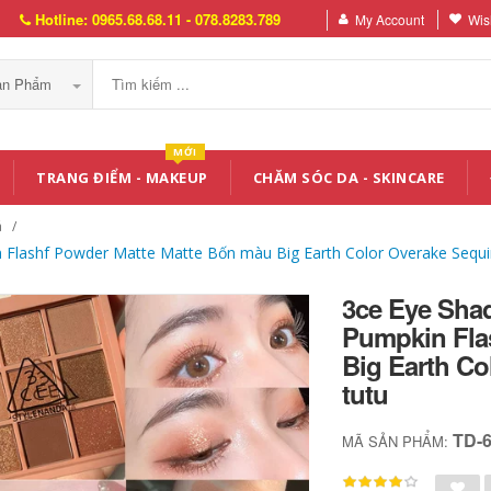
Hotline: 0965.68.68.11 - 078.8283.789
My Account
Wish
Sản Phẩm
MỚI
TRANG ĐIỂM - MAKEUP
CHĂM SÓC DA - SKINCARE
á
Flashf Powder Matte Matte Bốn màu Big Earth Color Overake Sequi
3ce Eye Sha
Pumpkin Fla
Big Earth Co
tutu
TD-
MÃ SẢN PHẨM: