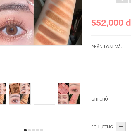
552,000 
PHÂN LOẠI MÀU:
Philippine Poetry
Lip Mud Unsny 609
Cottage Clolation
Lip Glaze Red
Cream Màu kem
Không rơi Màu
chống nắng che
Không Cup 605
GHI CHÚ
khuyết điểm Ba
Nhãn hiệu nhỏ Sinh
trong một trang
viên nữ giá rẻ Màu
điểm màu tím phía
môi black rouge
trước Sữa phía
cream matt rouge
trước Đáy nữ sinh
viên đích thực kem
358,000
lót mac
SỐ LƯỢNG: