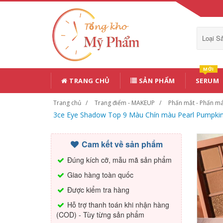
Loại 
MỚI
TRANG CHỦ
SẢN PHẨM
SERUM
Trang chủ
Trang điểm - MAKEUP
Phấn mắt - Phấn m
3ce Eye Shadow Top 9 Màu Chín màu Pearl Pumpkin 
Cam kết về sản phẩm
Đúng kích cỡ, mẫu mã sản phẩm
Giao hàng toàn quốc
Được kiểm tra hàng
Hỗ trợ thanh toán khi nhận hàng
(COD) - Tùy từng sản phẩm