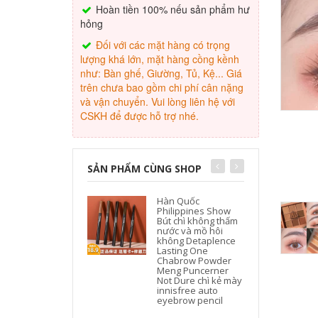
Hoàn tiền 100% nếu sản phẩm hư
hỏng
Đối với các mặt hàng có trọng
lượng khá lớn, mặt hàng cồng kềnh
như: Bàn ghế, Giường, Tủ, Kệ... Giá
trên chưa bao gồm chi phí cân nặng
và vận chuyển. Vui lòng liên hệ với
CSKH để được hỗ trợ nhé.
SẢN PHẨM CÙNG SHOP
Hàn Quốc
Philippines Show
Bút chì không thấm
nước và mồ hôi
không Detaplence
Lasting One
Chabrow Powder
Meng Puncerner
Not Dure chì kẻ mày
innisfree auto
eyebrow pencil