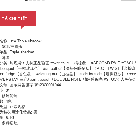
310,000
Hàn Quốc 3ce Lip
Glaze Nữ Thanh
toán Học sinh
Không làm cho
Sương mù Mặt mận
 TẢ CHI TIẾT
trang điểm US
Màu nhung Mờ
Revlon Tuli 24 giờ
Matte Mờ 口 Taupe
Kem dưỡng ẩm kem
3ce peach tease
che khuyết điểm Bột
đáy kem trang điểm
532,000
khỏa thân kem nền
称: 3ce Triple shadow
Gỗ men nữ nước ép
ill cover
 3CE/三熹玉
nước gương mùa hè
品: Triple shadow
sinh viên thanh
451,000
toán giá đỏ thương
: 韩国
Hàn Quốc JM
hiệu nhỏ WS05 màu
类: 均现货！支持正品验证 #over take 【橘棕盘】 #SECOND PAIR #CASUAL
SunScreen Spray
trà sữa merzy v16
y bouquet【干枯玫瑰色】 #smoother【深棕色哑光盘】 #PLOT TWIST【金棕盘】 #
SPF50 Sun Bảo vệ
mon fudge【杏仁盘】 #closing out【山楂盘】 #side by side【烟熏豆沙】 
Dinning Sun Sun
374,000
Makeup Isolation
VERSTAY 三色#burnt beach #DOUBLE NOTE 独角兽偏光 #STUCK 人鱼偏金
Flortte Flower Lylolia
Không thấm nước
号: 国妆网备进字(沪)2020001944
Lip Mud Slurley
UV Nữ Chính hãng
期: 3年
Yogkou Lip Glazed
kem chống nắng
Fall 200 bbia 24
anessa mild milk
: 修饰轮廓
数: 4色
342,000
346,000
类型: 正常规格
Không thấm nước
为特殊用途化妆品: 否
phun dưỡng ẩm
Romand Juice Lip
: 8.1G
Mực trang điểm
Glaze Gương Nước
: 多种质地
mùa hè sau khi sửa
12 Son môi 20 Bề
chữa mặt trời Sửa
mặt sương mù Bất
chữa cơ bắp nhạy
ngờ 18 Mùa hè mờ