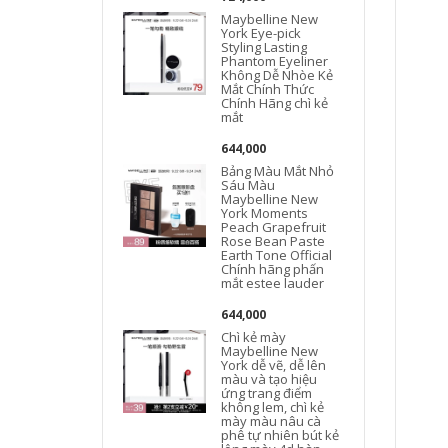
Maybelline New
York Eye-pick
Styling Lasting
Phantom Eyeliner
Không Dễ Nhòe Kẻ
Mắt Chính Thức
Chính Hãng chì kẻ
mắt
644,000
Bảng Màu Mắt Nhỏ
Sáu Màu
Maybelline New
York Moments
Peach Grapefruit
Rose Bean Paste
Earth Tone Official
Chính hãng phấn
mắt estee lauder
644,000
Chì kẻ mày
Maybelline New
York dễ vẽ, dễ lên
màu và tạo hiệu
ứng trang điểm
không lem, chì kẻ
mày màu nâu cà
phê tự nhiên bút kẻ