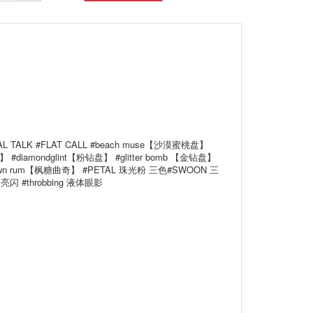
 TALK #FLAT CALL #beach muse【沙漠蜜桃盘】
diamondglint【粉钻盘】 #glitter bomb 【金钻盘】
#brown rum【枫糖曲奇】 #PETAL 珠光粉 三色#SWOON 三
亮闪 #throbbing 液体眼影