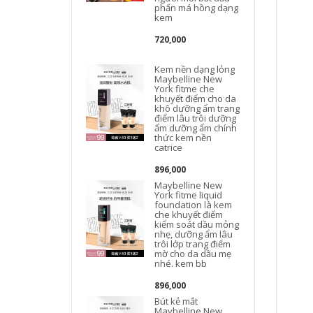
phấn má hồng dạng
kem
720,000
Kem nền dạng lỏng
Maybelline New
York fitme che
khuyết điểm cho da
khô dưỡng ẩm trang
điểm lâu trôi dưỡng
ẩm dưỡng ẩm chính
thức kem nền
catrice
896,000
Maybelline New
York fitme liquid
foundation là kem
che khuyết điểm
kiểm soát dầu mỏng
nhẹ, dưỡng ẩm lâu
trôi lớp trang điểm
mờ cho da dầu mẹ
nhé. kem bb
896,000
Bút kẻ mắt
Maybelline New