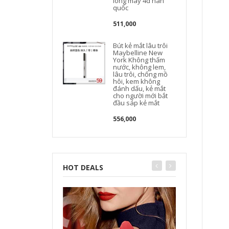
lông mày 4d hàn
quốc
511,000
Bút kẻ mắt lâu trôi
Maybelline New
York Không thấm
nước, không lem,
lâu trôi, chống mồ
hôi, kem không
đánh dấu, kẻ mắt
cho người mới bắt
đầu sáp kẻ mắt
556,000
HOT DEALS