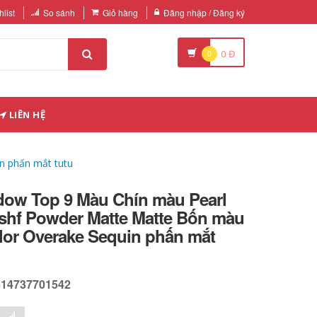
list
So sánh
Giỏ hàng
Đăng nhập / Đăng ký
0
0
Đ
LIÊN HỆ
n phấn mắt tutu
dow Top 9 Màu Chín màu Pearl
shf Powder Matte Matte Bốn màu
lor Overake Sequin phấn mắt
614737701542