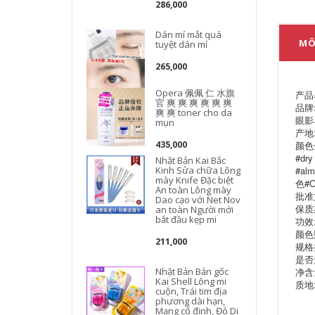
286,000
Dán mí mắt quá
MÔ
tuyệt dán mí
265,000
Opera 佩佩 仁 水旗
产品名
官 爽 爽 爽 爽 爽 爽
k
品牌:
爽 爽 toner cho da
眼影单
mụn
产地
颜色分
435,000
#dr
Nhật Bản Kai Bắc
#al
Kinh Sửa chữa Lông
mày Knife Đặc biệt
色#O
An toàn Lông mày
批准文
Dao cạo với Net Nov
保质
an toàn Người mới
bắt đầu kẹp mi
功效
颜色
211,000
规格
是否
净含量
Nhật Bản Bản gốc
Kai Shell Lông mi
质地
cuộn, Trái tim địa
phương dài hạn,
Mạng cố định, Đỏ Di