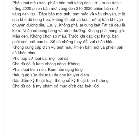
Phân loại màu sắc: phiên bản mới vàng đen 110 | trung tính 1
trắng 2020 phiên bản mới vàng đen 210 2020 phiên bản mới
vàng đen 120. Đảm bảo mới tinh, tem mác và vận chuyển, mặt
quá khô dễ bong tróc, không lỗi bột và kem, sẽ bị tràn khi vận
chuyển đường dài. Lưu ý, không phải ai cũng biết Tất cả đều là
kem. Nhãn có bong bóng và bình thường. Không phải hàng giả.
Màu đen. Không chọn số màu. Trước khi đặt, đặt hàng, bạn
phải xem xét bao bì. Sẽ có những thay đổi với nhãn hiệu
Không cung cấp dịch vụ test màu Phiên bản mới và phiên bản
cũ khác nhau
Phù hợp với loại da: mọi loại da
Cho dù đó là kem chống nắng: Không
Phân loại kem nền: Kem nền dạng lỏng
Hiệu quả: sửa đổi màu da che khuyết điểm
Đặc điểm kỹ thuật loại: thông số kỹ thuật bình thường
Cho dù đó là mỹ phẩm có mục đích đặc biệt: Có