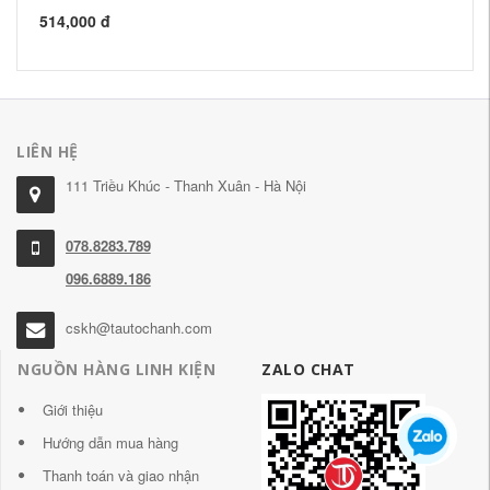
514,000 đ
27
LIÊN HỆ
111 Triều Khúc - Thanh Xuân - Hà Nội
078.8283.789
096.6889.186
cskh@tautochanh.com
NGUỒN HÀNG LINH KIỆN
ZALO CHAT
Giới thiệu
Hướng dẫn mua hàng
Thanh toán và giao nhận