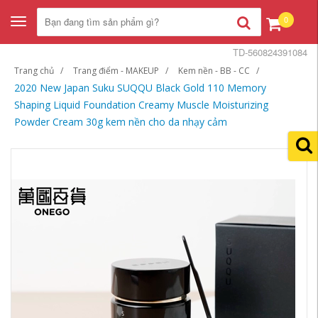
0
Toggle
navigation
TD-560824391084
Trang chủ
Trang điểm - MAKEUP
Kem nền - BB - CC
2020 New Japan Suku SUQQU Black Gold 110 Memory
Shaping Liquid Foundation Creamy Muscle Moisturizing
Powder Cream 30g kem nền cho da nhạy cảm