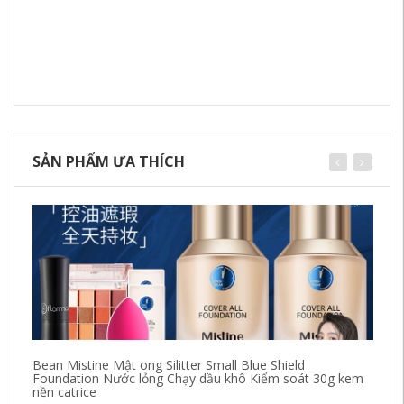
SẢN PHẨM ƯA THÍCH
Bean Mistine Mật ong Silitter Small Blue Shield
Ch
Foundation Nước lỏng Chạy dầu khô Kiểm soát 30g kem
nư
nền catrice
ch