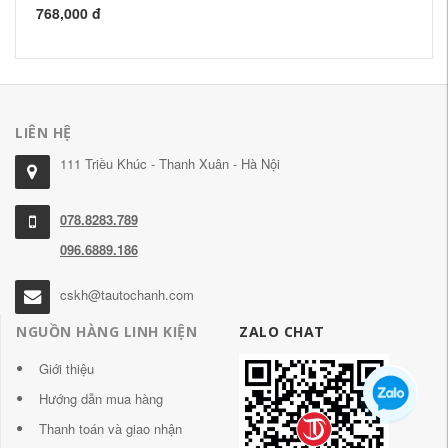
768,000 đ
60
LIÊN HỆ
111 Triều Khúc - Thanh Xuân - Hà Nội
078.8283.789
096.6889.186
cskh@tautochanh.com
NGUỒN HÀNG LINH KIỆN
ZALO CHAT
Giới thiệu
Hướng dẫn mua hàng
Thanh toán và giao nhận