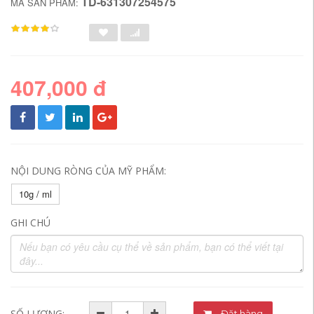
TD-631307254575
MÃ SẢN PHẨM:
407,000 đ
NỘI DUNG RÒNG CỦA MỸ PHẨM:
10g / ml
GHI CHÚ
SỐ LƯỢNG:
Đặt hàng