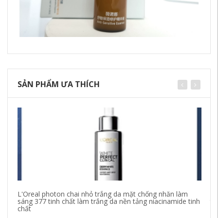
SẢN PHẨM ƯA THÍCH
L'Oreal photon chai nhỏ trắng da mặt chống nhăn làm
Xị
sáng 377 tinh chất làm trắng da nền tảng niacinamide tinh
ti
chất
ẩm