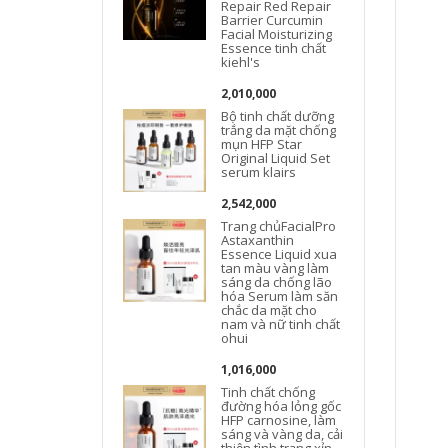
Repair Red Repair
Barrier Curcumin
Facial Moisturizing
Essence tinh chất
kiehl's
2,010,000
Bộ tinh chất dưỡng
trắng da mặt chống
mụn HFP Star
Original Liquid Set
serum klairs
c
2,542,000
Trang chủFacialPro
Astaxanthin
Essence Liquid xua
tan màu vàng làm
sáng da chống lão
hóa Serum làm săn
chắc da mặt cho
nam và nữ tinh chất
ohui
1,016,000
Tinh chất chống
đường hóa lỏng gốc
HFP carnosine, làm
sáng và vàng da, cải
thiện tình trạng xỉn