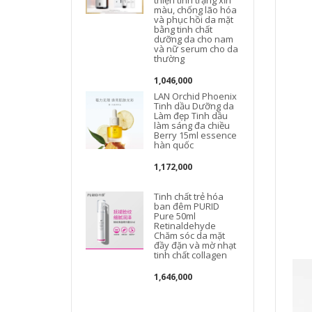
màu, chống lão hóa
và phục hồi da mặt
bằng tinh chất
dưỡng da cho nam
và nữ serum cho da
thường
1,046,000
LAN Orchid Phoenix
Tinh dầu Dưỡng da
Làm đẹp Tinh dầu
làm sáng đa chiều
Berry 15ml essence
hàn quốc
1,172,000
Tinh chất trẻ hóa
ban đêm PURID
Pure 50ml
Retinaldehyde
Chăm sóc da mặt
đầy đặn và mờ nhạt
tinh chất collagen
1,646,000