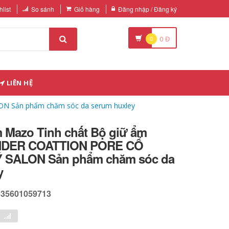
list
So sánh
Giỏ hàng
Đăng nhập / Đăng ký
0
0
Đ
LIÊN HỆ
ON Sản phẩm chăm sóc da serum huxley
m Mazo Tinh chất Bộ giữ ẩm
NDER COATTION PORE CỔ
Ý SALON Sản phẩm chăm sóc da
y
635601059713