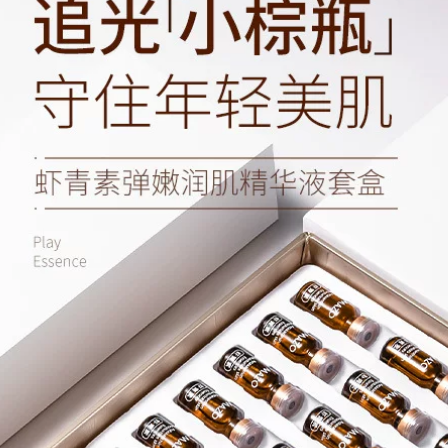
chăm sóc da gấp đôi
tinh chất vàng
~ một tinh chất
glucan men xozan
600,000
serum trà xanh
innisfree
896,000