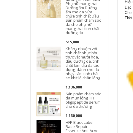
Hiệu
Phụ nữ mang thai
Đặc 
Dưỡng ẩm Dưỡng
t
ẩm cho da Sửa
Cho 
chữa tinh chất Dầu
Thời
Sản phẩm chăm sóc
da cho phụ nữ
mang thai tinh chất
dưỡng da
515,000
Không nhuộm với
tinh chất phục hồi
thực vật mười hoa,
dầu dưỡng da, tinh
chất làm dịu đa tác
dụng, dành cho da
nhạy cảm tinh chất
se khít lỗ chân lông
1,136,000
Sản phẩm chăm sóc
da mụn lỏng HFP
oligopeptide serum
cho da thường
1,130,000
HFP Black Label
Base Repair
Essence Anti-Acne