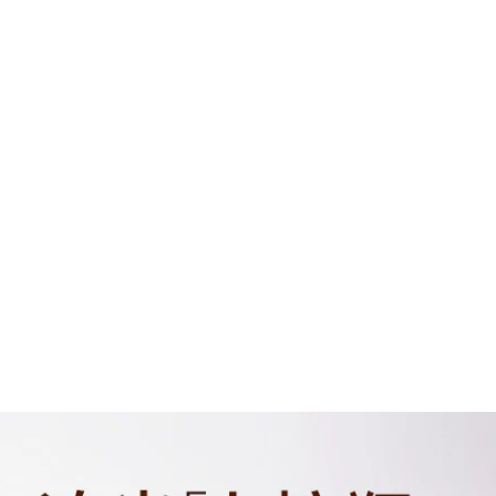
da Tinh chất làm
đen Hoa hồng
sáng da tinh chất
Dưỡng da Tinh chất
dưỡng da mặt
350,000
Double Squalane
Lvyang Tender Pore
Essence Muscle
Large Repair
Foundation serum
Essence Artifact
luxury gold 24k
Thu nhỏ lỗ chân
lông Làm sạch sâu
560,000
Sản phẩm chăm sóc
Qiran Chai màu
da dành cho nam
hồng Cao nguyên
và nữ serum ahc
Tinh dầu Hoa hồng
xanh lá cây
Tăng cường Sửa
chữa Chống lão hóa
455,000
Chăm sóc da Dầu
Natural Hall Snow
Kiểm soát Da mặt
Essence Dưỡng ẩm
Tinh chất làm dịu
Bổ sung nước Khóa
serum ahc xanh lá
nước Tinh chất
cây
Dưỡng ẩm Dưỡng
ẩm Sửa chữa Mỹ
1,132,000
phẩm Chăm sóc da
Nữ tinh chất se khít
lỗ chân lông
5R Haiwang
Essence Tam Host
892,000
B5 Essence
Sensitive Axit
acurient nhẹ Hỗ trợ
Dòng Qian Huang!
Sửa chữa mặt Thị
Hãy để hiệu ứng
trấn tĩnh Da serum