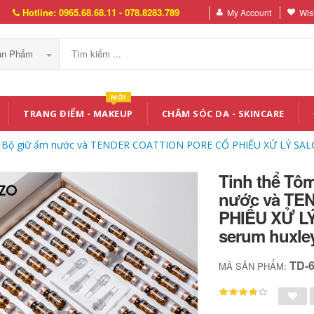
Hotline: 0965.68.68.11 - 078.8283.789
My Account
Wish
Sản Phẩm
MỚI
TRANG ĐIỂM - MAKEUP
CHĂM SÓC DA - SKINCARE
t Bộ giữ ẩm nước và TENDER COATTION PORE CỔ PHIẾU XỬ LÝ SAL
Tinh thể Tô
nước và TE
PHIẾU XỬ L
serum huxle
TD-
MÃ SẢN PHẨM: