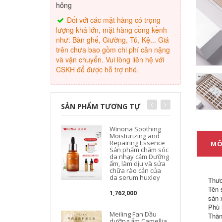
hỏng
Đối với các mặt hàng có trọng
lượng khá lớn, mặt hàng cồng kềnh
như: Bàn ghế, Giường, Tủ, Kệ... Giá
trên chưa bao gồm chi phí cân nặng
và vận chuyển. Vui lòng liên hệ với
CSKH để được hỗ trợ nhé.
SẢN PHẨM TƯƠNG TỰ
Winona Soothing
Moisturizing and
Repairing Essence
MÔ
Sản phẩm chăm sóc
da nhạy cảm Dưỡng
ẩm, làm dịu và sửa
chữa rào cản của
da serum huxley
Thươ
Tên 
1,762,000
sản 
Phù h
Meiling Fan Dầu
Thàn
dưỡng ẩm Camellia