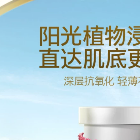
chăm sóc da gấp đôi
loại bỏ mẩn đỏ
~ một tinh chất
serum cấp nước cho
glucan men xozan
da khô
serum trà xanh
innisfree
748,000
896,000