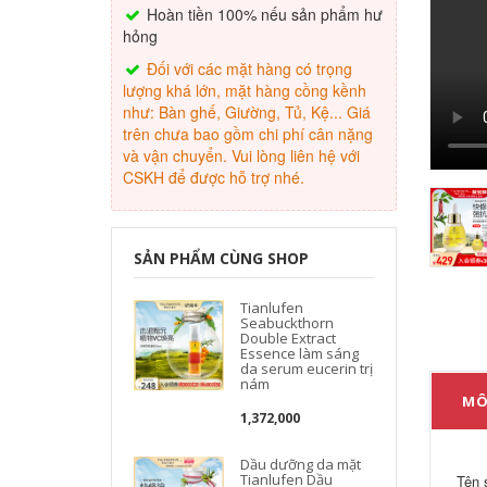
Hoàn tiền 100% nếu sản phẩm hư
hỏng
Đối với các mặt hàng có trọng
lượng khá lớn, mặt hàng cồng kềnh
như: Bàn ghế, Giường, Tủ, Kệ... Giá
trên chưa bao gồm chi phí cân nặng
và vận chuyển. Vui lòng liên hệ với
CSKH để được hỗ trợ nhé.
SẢN PHẨM CÙNG SHOP
Tianlufen
Seabuckthorn
Double Extract
Essence làm sáng
da serum eucerin trị
nám
MÔ
1,372,000
Dầu dưỡng da mặt
Tianlufen Dầu
Tên 