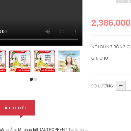
2,386,000
NỘI DUNG RÒNG C
GHI CHÚ
SỐ LƯỢNG:
 TẢ CHI TIẾT
sản phẩm: Mì phục hồi TAUTROPFEN / Tianlufen ...