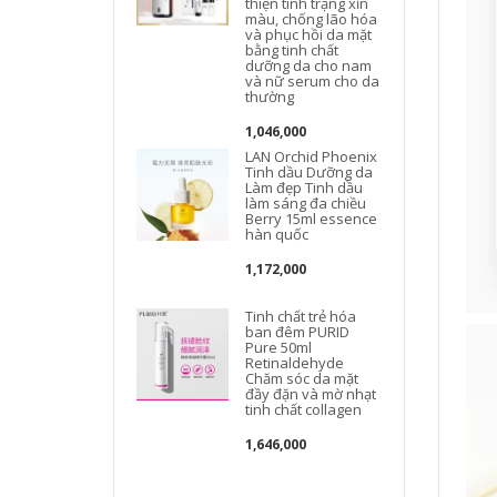
thiện tình trạng xỉn
màu, chống lão hóa
và phục hồi da mặt
bằng tinh chất
dưỡng da cho nam
và nữ serum cho da
thường
1,046,000
LAN Orchid Phoenix
Tinh dầu Dưỡng da
Làm đẹp Tinh dầu
làm sáng đa chiều
Berry 15ml essence
hàn quốc
1,172,000
Tinh chất trẻ hóa
ban đêm PURID
Pure 50ml
Retinaldehyde
Chăm sóc da mặt
đầy đặn và mờ nhạt
tinh chất collagen
1,646,000