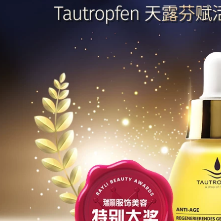
peptide chống nếp
Tinh Chất Chăm Sóc
nhăn làm săn chắc
Da Mặt Sửa Chữa
inh chất axit
Các Điểm Dưỡng Ẩm
hyaluronic cho
Làm Sáng Da Làm
khuôn mặt tinh chất
Sáng Da Sắc Tố
khử mặn cửa hàng
skllsk2 serum
hàng đầu trang web
innisfree trắng da
chính thức chăm sóc
da chính hãng
4,830,000
serum cellapy
Tianlufen
Seabuckthorn
207,000
Double Extract
PMPM Chiba Rose
Essence làm sáng
Vitamin C Essential
da serum eucerin trị
Oil Dầu dưỡng da
nám
Tinh chất nâng cao
Nền tảng cơ mặt
1,372,000
Tinh chất làm sáng
L-vc Vitamin C
da serum ha b5
Essence Emulsion
goodndoc
Sản phẩm dưỡng
ẩm làm sáng da gốc
936,000
lỏng 100ML serum
L'Oreal Men's
ahc màu hồng
Essence Lotion
Lotion Dưỡng ẩm
219,000
Dưỡng ẩm Dưỡng
Oligopeptide stock
ẩm cho Da mặt
giải pháp để loại bỏ
Dưỡng ẩm Sản
mụn trứng cá làm
phẩm Chăm sóc da
mờ vết thâm mụn,
Làm sáng các
sẹo mụn trứng cá,
Đường nét mịn