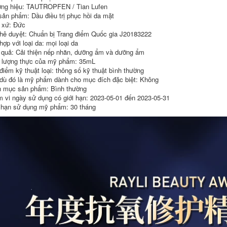
ng hiệu: TAUTROPFEN / Tian Lufen
sản phẩm: Dầu điều trị phục hồi da mặt
 xứ: Đức
hê duyệt: Chuẩn bị Trang điểm Quốc gia J20183222
ợp với loại da: mọi loại da
 quả: Cải thiện nếp nhăn, dưỡng ẩm và dưỡng ẩm
lượng thực của mỹ phẩm: 35mL
điểm kỹ thuật loại: thông số kỹ thuật bình thường
dù đó là mỹ phẩm dành cho mục đích đặc biệt: Không
 mục sản phẩm: Bình thường
 vi ngày sử dụng có giới hạn: 2023-05-01 đến 2023-05-31
 hạn sử dụng mỹ phẩm: 30 tháng
HBN Retinol Double
Tinh chất Facelive /
A Essence Emulsion
Faceni Astaxanthin
Se khít lỗ chân lông,
Kem nền chống lão
giữ ẩm, giữ ẩm và
hóa Mặt tinh chất
cải thiện làn da mịn
Sản phẩm chăm sóc
màng Chăm sóc da
da làm mới chống
II vitamin c serum
oxy hóa tinh chất
561
vitamin c
1,176,000
724,000
Sáu tinh chất
SK-II Chai Bạc Nhỏ