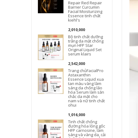
Repair Red Repair
Barrier Curcumin
Facial Moisturizing
Essence tinh chất
kiehl's
2,010,000
Bộ tinh chất dưỡng
trắng da mặt chống
mụn HFP Star
Original Liquid Set
serum klairs
c
2,542,000
Trang chủFacialPro
Astaxanthin
Essence Liquid xua
tan màu vàng làm
sáng da chống lão
hóa Serum làm săn
chắc da mặt cho
nam và nữ tinh chất
ohui
1,016,000
Tinh chất chống
đường hóa lỏng gốc
HFP carnosine, làm
sáng và vàng da, cải