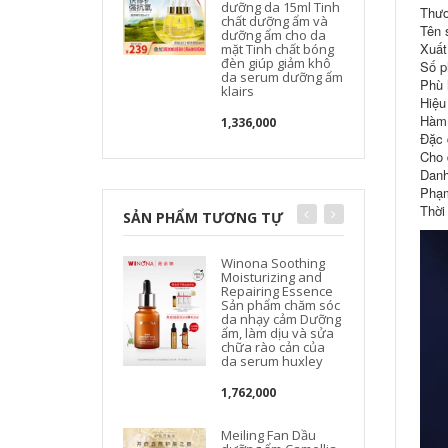
dưỡng da 15ml Tinh
Thươ
chất dưỡng ẩm và
Tên 
dưỡng ẩm cho da
Xuất
mặt Tinh chất bóng
đèn giúp giảm khô
Số p
da serum dưỡng ẩm
Phù h
klairs
Hiệu
Hàm 
1,336,000
Đặc 
Cho 
Danh
Phạm
Thời
SẢN PHẨM TƯƠNG TỰ
Winona Soothing
Moisturizing and
Repairing Essence
Sản phẩm chăm sóc
da nhạy cảm Dưỡng
ẩm, làm dịu và sửa
chữa rào cản của
da serum huxley
1,762,000
Meiling Fan Dầu