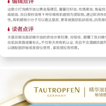
Qiran Chai màu
da Tinh chất làm
hồng Cao nguyên
sáng da tinh chất
Tinh dầu Hoa hồng
Tăng cường Sửa
350,000
chữa Chống lão hóa
Lvyang Tender Pore
Chăm sóc da Dầu
Large Repair
Kiểm soát Da mặt
Essence Artifact
Tinh chất làm dịu
Thu nhỏ lỗ chân
serum ahc xanh lá
lông Làm sạch sâu
cây
Sản phẩm chăm sóc
da dành cho nam
1,132,000
và nữ serum ahc
5R Haiwang
xanh lá cây
Essence Tam Host
B5 Essence
455,000
Sensitive Axit
Natural Hall Snow
acurient nhẹ Hỗ trợ
Essence Dưỡng ẩm
Sửa chữa mặt Thị
Bổ sung nước Khóa
trấn tĩnh Da serum
nước Tinh chất
tinh chất vàng
Dưỡng ẩm Dưỡng
ẩm Sửa chữa Mỹ
600,000
phẩm Chăm sóc da
Nữ tinh chất se khít
lỗ chân lông
15 thành phần tinh
dầu hoa hồng trắng
892,000
chăm sóc da mặt
sửa chữa đáy da
làm dịu da nhạy
Dòng Qian Huang!
cảm làm săn chắc
Hãy để hiệu ứng
chống lão hóa và