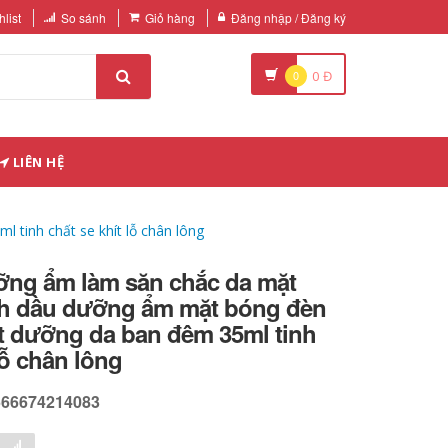
list
So sánh
Giỏ hàng
Đăng nhập / Đăng ký
0
0
Đ
LIÊN HỆ
tinh chất se khít lỗ chân lông
ỡng ẩm làm săn chắc da mặt
inh dầu dưỡng ẩm mặt bóng đèn
t dưỡng da ban đêm 35ml tinh
lỗ chân lông
566674214083