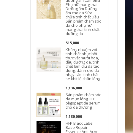
dưỡng ẩm Camellia
Phụ nữ mang thai
Dưỡng ẩm Dưỡng
t
ẩm cho da Sửa
chữa tinh chất Dầu
Sản phẩm chăm sóc
da cho phụ nữ
mang thai tinh chất
dưỡng da
515,000
Không nhuộm với
tinh chất phục hồi
thực vật mười hoa,
dầu dưỡng da, tinh
chất làm dịu đa tác
dụng, dành cho da
nhạy cảm tinh chất
se khít lỗ chân lông
1,136,000
Sản phẩm chăm sóc
da mụn lỏng HFP
oligopeptide serum
cho da thường
1,130,000
HFP Black Label
Base Repair
Essence Anti-Acne