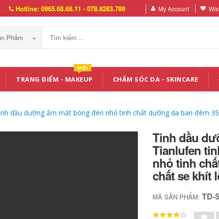
Hotline: 0965.68.68.11 - 078.8283.789
My Account
Wish
Sản Phẩm
MỚI
TRANG ĐIỂM - MAKEUP
CHĂM SÓC DA - SKINCARE
inh dầu dưỡng ẩm mặt bóng đèn nhỏ tinh chất dưỡng da ban đêm 35ml 
Tinh dầu dư
Tianlufen t
nhỏ tinh chấ
chất se khít 
TD-
MÃ SẢN PHẨM: