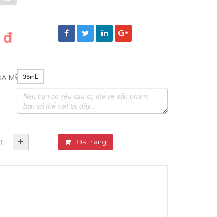
 đ
35mL
ỦA MỸ PHẨM:
Đặt hàng