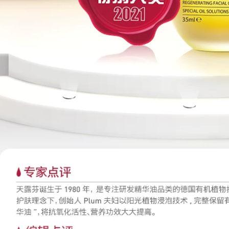
sản phẩm chăm sóc
màng serum klairs
da mụn vùng kín,
dưỡng ẩm
tinh chất dưỡng da
mặt, nam và nữ tinh
936,000
chất dưỡng trắng da
Chất lỏng tinh chất
Truth oligopeptide
644,000
làm giảm vết thâm
Winona Soothing
mụn, thu nhỏ lỗ
Moisturizing
chân lông, chữa
Essence 50ml Sản
mụn và loại bỏ tinh
phẩm chăm sóc da
chất dưỡng da tinh
nhạy cảm giúp
hất trái cây cô đặc
dưỡng ẩm và làm
inspire
dịu hàng rào bảo vệ
da serum ordinary
872,000
trắng da
MonsterCode Beast
Code Xì Trum Tinh
2,654,000
dầu Đồng xanh
PMPM (Khuyên
Peptide Dầu dưỡng
dùng) Tinh dầu trà
da mặt tinh chất
đen Hoa hồng
vitamin c
Dưỡng da Tinh chất
dưỡng da mặt
1,256,000
Double Squalane
Daimo Huayu
Essence Muscle
Ecdoin Repairing
Foundation serum
Lotion Stay Up All
luxury gold 24k
Night Chăm sóc da
Khẩn cấp Hàng rào
560,000
dưỡng ẩm làm sáng