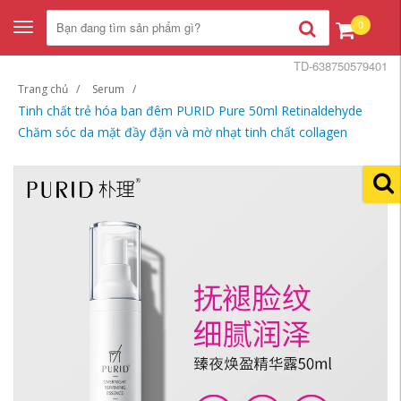
0
Toggle
navigation
TD-638750579401
Trang chủ
Serum
Tinh chất trẻ hóa ban đêm PURID Pure 50ml Retinaldehyde
Chăm sóc da mặt đầy đặn và mờ nhạt tinh chất collagen