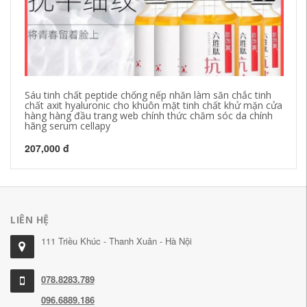
Sáu tinh chất peptide chống nếp nhăn làm săn chắc tinh
La
chất axit hyaluronic cho khuôn mặt tinh chất khử mặn cửa
Es
hàng hàng đầu trang web chính thức chăm sóc da chính
hãng serum cellapy
18
207,000 đ
LIÊN HỆ
111 Triều Khúc - Thanh Xuân - Hà Nội
078.8283.789
096.6889.186